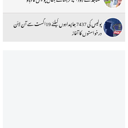
پولیس کی 7437 جائیدادوں کیلئے 19اگست سے آن لائن
درخواستوں کا آغاز