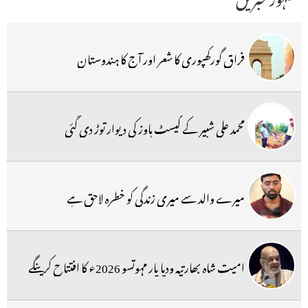
فراق گورکھپوری کا شعر اور آج کا ہندوستان
محمد علی شبیر کے گیسٹ ہاوز کی دیوار توڑ دی گئی
میرے والد سے میری زندگی کو خطرہ لاحق ہے
امیت شاہ بھارتیہ ودیا پار مہوتسو 2026ء کا افتتاح کرینگے