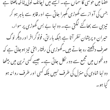
فضا میں خوشی کا سماں ہے۔ ایسے میں اچانک کوئی پٹاخہ پھٹتا ہے
جس کی آواز سے گھوڑی گھبرا جاتی ہے اور قابو سے باہر ہو کر
تیزی سے بھاگنے لگتی ہے۔ دولہا بے بس گھوڑی پر سوار،
حیران و پریشان نظر آتا ہے جبکہ باراتی، فوٹوگرافر اور دیگر لوگ
صرف دیکھتے رہ جاتے ہیں۔گھوڑی کی رفتار اتنی تیز ہوجاتی ہے کہ
وہ لمحوں میں مجمع سے دور نکل جاتی ہے۔ جیسے کسی ٹرین میں بیٹھا
دولہا شادی کی منزل کی طرف نہیں بلکہ کسی اور طرف روانہ ہو
گیا ہو۔