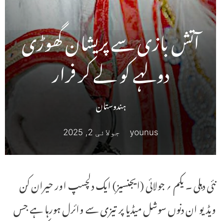
آتش بازی سے پریشان گھوڑی
دولہے کو لے کر فرار
ہندوستان
younus
جولائی 2, 2025
نئی دہلی ۔ یکم ؍ جولائی (ایجنسیز) ایک دلچسپ اور حیران کن
ویڈیو ان دنوں سوشل میڈیا پر تیزی سے وائرل ہورہا ہے جس