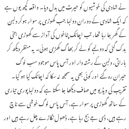
نے شادی کی خوشیوں کو حیرت میں بدل دیا۔ واقعہ کچھ یوں ہے
کہ ایک شادی کے دوران دولہا جب گھوڑی پر سوار ہوکر دلہن
کے گھر جا رہا تھا، تب اچانک پٹاخوں کی آواز سے گھوڑی اتنی
بدک گئی کہ دولہے کو لے کر بھاگ کھڑی ہوئی۔ یہ منظر دیکھ کر
باراتی، دلہن کے رشتہ دار اور آس پاس موجود سب لوگ
حیران رہ گئے اور کوئی بھی یہ سمجھ نہ سکا کہ اچانک کیا ہو گیا۔
تقریب کی ویڈیو میں صاف دیکھا جا سکتا ہے کہ دولہا پوری تیاری
کے ساتھ گھوڑی پر سوار ہے، آس پاس لوگ خوشی سے ناچ
رہے ہیں، ڈی جے بج رہا ہے، ڈھول نگاڑے چل رہے ہیں اور