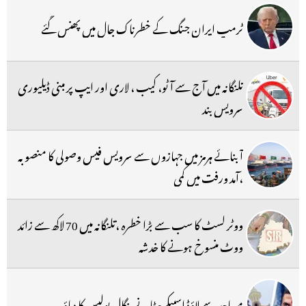
ٹرمپ ایران جنگ کے خطرناک جال میں پھنس گئے
تلنگانہ میں آج سے آٹو، کیب ، لاری اور ایپ پر مبنی ڈیلیوری
سرویس بند
آبنائے ہرمز میں جہازوں سے سرویس فیس وصولی کا منصوبہ
،آمد ورفت میں کمی
ووٹر لسٹ کا سب سے بڑا خطرہ ،تلنگانہ میں 70 لاکھ سے زائد
ووٹ منسوخ ہونے کا خدشہ
مساجد سے لاؤڈ اسپیکر ہٹانے بنگال پولیس کا دباؤ