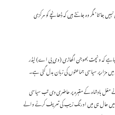
یں جانتا‘ مگر وہ جانتے ہیں کہ ڈھانچے کو مرکزی
 کیاہے کہ ونچت بھوجن اگھاڑی (وی بی اے) لیڈر
 میں مزارپر سیاسی جماعتوں کی زبان بدل گئی ہے۔
مغل بادشاہ کے مقبرہ پر حاضری دی تب سیاسی
ں میں حال ہی میں اورنگ زیب کی تعریف کرنے والے