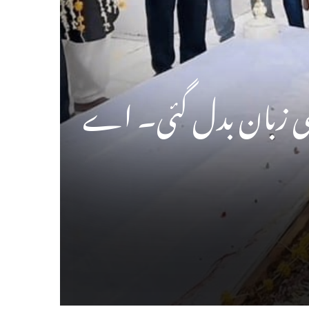
اسی زبان بدل گئی۔ اے