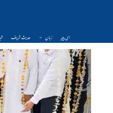
Ski
t
conten
ای پیپر
زبان
حدیث شریف
شہر