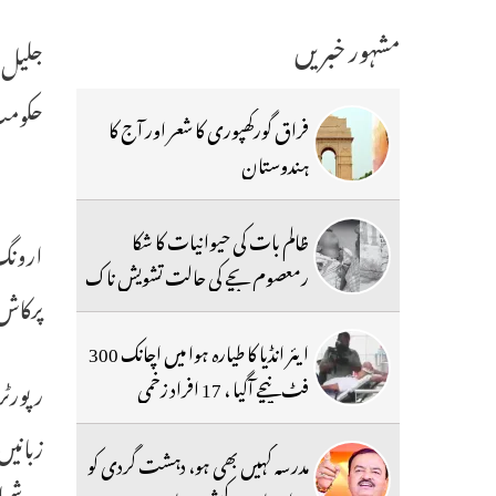
مشہور خبریں
جلیل ن
حکومت 
فراق گورکھپوری کا شعر اور آج کا
ہندوستان
ظالم بات کی حیوانیات کا شکا
ارونگ
رمعصوم بچے کی حالت تشویش ناک
پرکاش 
ایئر انڈیا کا طیارہ ہوا میں اچانک 300
فٹ نیچے آگیا ، 17 افراد زخمی
رپورٹ
زبانی
مدرسہ کہیں بھی ہو، دہشت گردی کو