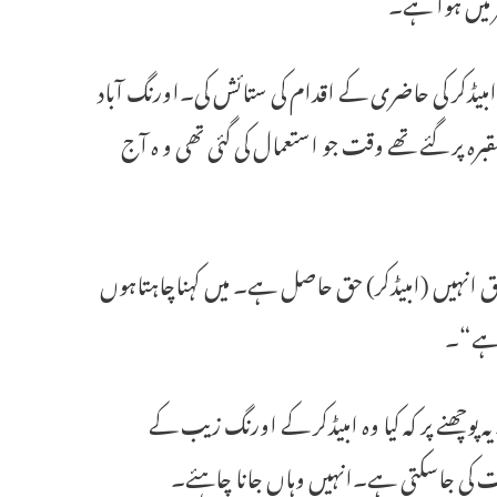
میں ہوا ہے۔
امبیڈکر کی حاضری کے اقدام کی ستائش کی۔اورنگ آباد
رہ پر گئے تھے وقت جو استعمال کی گئی تھی و ہ آج
بق انہیں (امبیڈکر) حق حاصل ہے۔ میں کہناچاہتاہوں
ی ہے“۔
وچھنے پر کہ کیا وہ امبیڈکر کے اورنگ زیب کے
ت کی جاسکتی ہے۔انہیں وہاں جانا چاہئے۔