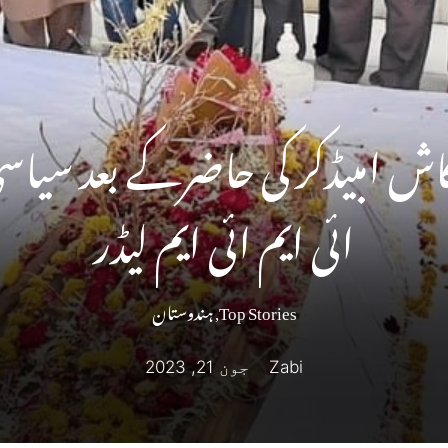
رکاش امبیڈکر کی حاضرکے بعد سی
ائی ایم ائی ایم لیڈر
Top Stories
,
ہندوستان
Zabi
جون 21, 2023