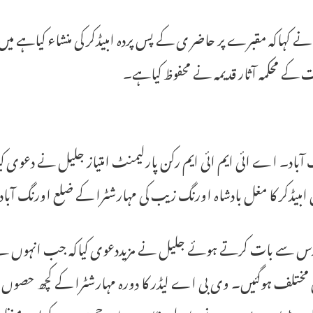
ے کہاکہ مقبرے پر حاضر ی کے پس پردہ امبیڈکر کی منشاء کیاہے میں نہ
کے محکمہ آثار قدیمہ نے محفوظ کیاہے۔
 آباد۔ اے ائی ایم ائی ایم رکن پارلیمنٹ امتیاز جلیل نے دعوی
امبیڈکر کا مغل بادشاہ اورنگ زیب کی مہارشٹرا کے ضلع اورنگ آباد
رس سے بات کرتے ہوئے جلیل نے مزیددعوی کیاکہ جب انہوں نے 
ں مختلف ہوگئیں۔ وی بی اے لیڈر کا دورہ مہارشٹرا کے کچھ حصو