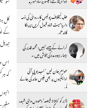
سوشیل
ہوا دیتا ہے:کیشو پرساد موریہ
طلبہ کیخلاف پولیس کارروائی کی ذمہ
کل ہند
داریامیت شاہ قبول کریں:پرینکا
کے لوک
گاندھی
تبدیل
کرائے کے پیسے نہیں: محمد قدیر کی
بیمار بیوہ مدد کی تلاش میں ۔
اس وقت
عوام جان لیں ‘ اب یو پی آئی
کہ ہر 
ادائیگیوں پر بھی فیس عائد کی جائے
گی
انہوں 
ڈابر کو ’100 فیصد‘ دعووں والی شہد،
مقبرے
گھی اور دیگر غذائی مصنوعات کی