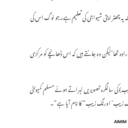
یہ چھتر اپتی شیواجی کی تعلیم ہے۔جو لوگ اس کی
ارادہ تھا‘لیکن وہ جانتے ہیں کہ اس ڈھانچے کو مرکزی
الوں میں اب ان(ارونگ زیب) کی سالگرہ تصویریں لہراتے ہوئے مسلم کمیونٹی
گ زیب‘ اورنگ زیب“ کا نام آیا ہے“۔
AIMIM