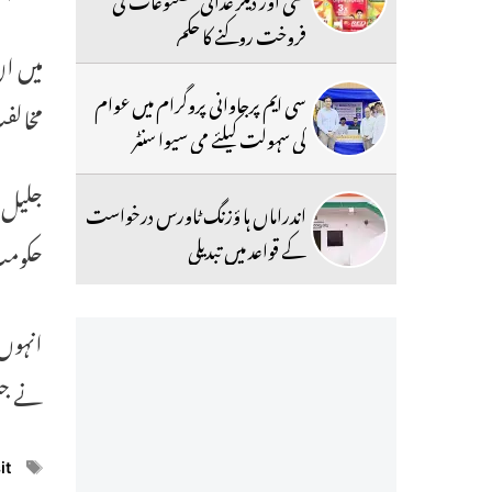
فروخت روکنے کا حکم
میں ان
سی ایم پرجاوانی پروگرام میں عوام
مخالفت
کی سہولت کیلئے می سیوا سنٹر
جلیل ن
اندراماں ہا ؤزنگ ٹاورس درخواست
کے قواعد میں تبدیلی
حکومت 
نے جش
ags
it