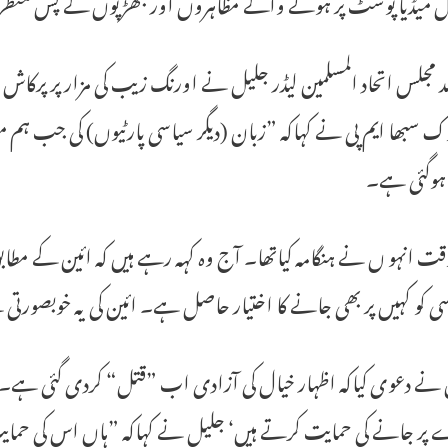
 میڈیا پوسٹ پر ہونے والے مظاہروں اور جھڑپوں کے پس منظر 
 مجلس اتحاد المسلمین لیڈر جلیل نے اورنگ زیب کی مزار پر پرکاش 
 سبھا ایم پی نے کہاکہ ”زبان (دیگر سیاسی پارٹیوں) کی جب ہم مقب
 ہوگئی ہے۔
 انہو ں نے ہنگامہ کیاتھا۔ آج وہ کہہ رہے ہیں کہ ائین کے مطا
کسی کو کہیں پر بھی جانے کا اختیار حاصل ہے۔ ائین کی یہ خوبصورت
نے دعوی کیاکہ اظہار خیال کی آزادی اب ”قتل“ کردی گئی ہے۔یہ پ
 پر جانے کی حمایت کرتے ہیں‘ جلیل نے کہاکہ ”ہاں اس کی حمای