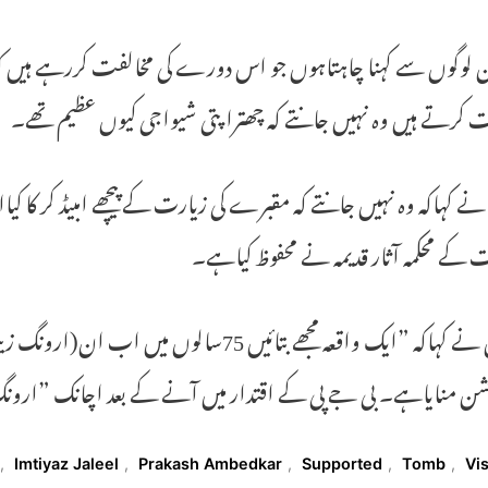
 لوگوں سے کہنا چاہتاہوں جو اس دورے کی مخالفت کررہے ہیں کہ 
 کرتے ہیں وہ نہیں جانتے کہ چھترا پتی شیواجی کیوں عظیم تھے۔
ے کہاکہ وہ نہیں جانتے کہ مقبرے کی زیارت کے پیچھے امبیڈ کر کا کیا
کے محکمہ آثار قدیمہ نے محفوظ کیاہے۔
انہوں نے کہاکہ ”ایک واقعہ مجھے بتائیں 75س
ن منایاہے۔ بی جے پی کے اقتدار میں آنے کے بعد اچانک ”ارون
T
,
Imtiyaz Jaleel
,
Prakash Ambedkar
,
Supported
,
Tomb
,
Vis