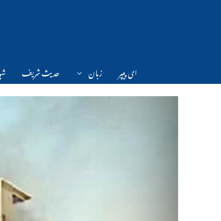
Ski
t
conten
ای پیپر
زبان
حدیث شریف
شہر