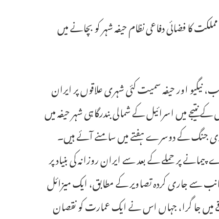
 نہیں، صرف 19 افراد زخمی ۔ صیہونی مملکت کا فضائی دفاعی نظام حیفہ شہر کو بچانے میں
طابق تل ابیب، نیگیو اور حیفہ سمیت کئی شہری علاقوں پر ایران
 نتیجے میں اسرائیل کے شمالی بندرگاہی شہر حیفہ میں
میان جاری جنگ کے دوسرے ہفتے میں سامنے آئے ہیں۔
مانے پر حملے کے بعد سے ایران روزانہ کی بنیاد پر
انب سے جاری کردہ تصاویر کے مطابق، ایک میزائل
اقے میں جا گرا، جہاں اس نے ایک عمارت کو نقصان