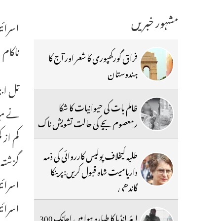
مشہور خبریں
ناکام
فراق گورکھپوری کا شعر اور آج کا
ہندوستان
ظالم بات کی حیوانیات کا شکا
نے میز
رمعصوم بچے کی حالت تشویش ناک
طلبہ کیخلاف پولیس کارروائی کی ذمہ
گزشتہ 
داریامیت شاہ قبول کریں:پرینکا
اسرائ
گاندھی
اسرائی
ایئر انڈیا کا طیارہ ہوا میں اچانک 300