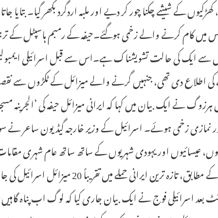
ا، کھڑکیوں کے شیشے چکنا چور کر دیے اور ملبہ اردگرد بکھر گیا۔ بتایا 
ں سے ایک کی حالت تشویشناک ہے۔اس سے قبل اسرائیلی ایمبولینس
ی اطلاع دی تھی، جنہیں گرنے والے میزائل کے ٹکڑوں سے نقصان پہن
ہرزوگ نے ایک بیان میں کہا کہ ایرانی میزائل حیفہ کی ’الجرینہ مسجد
ور نمازی زخمی ہوئے۔ اسرائیل کے وزیر خارجہ گیڈیون ساعر نے سوش
وں، عیسائیوں اور یہودی شہریوں کے ساتھ ساتھ عام شہری مقامات کو
اہلکار کے مطابق، تازہ ترین ایرانی حم
منٹ بعد اسرائیلی فوج نے ایک بیان جاری کیا کہ لوگ اب پناہ گاہیں