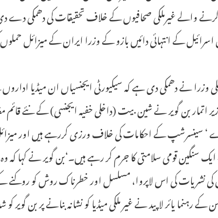
کرنے والے غیرملکی صحافیوں کے خلاف تحقیقات کی دھمکی دے دی۔ 
اسرائیل کے انتہائی دائیں بازو کے وزرا ایران کے میزائل حملوں کی 
لی وزرا نے دھمکی دی ہے کہ سیکیورٹی ایجنسیاں ان میڈیا اداروں
ر اتمار بن گویر نے شین بیت (داخلی خفیہ ایجنسی) کے نئے قائم مقام س
 ‘ سینسرشپ کے احکامات کی خلاف ورزی کررہے ہیں اور میزائ
ایک سنگین قومی سلامتی کا جرم کر رہے ہیں۔‘بن گویر نے کہا کہ وہ
 کی نشریات کی اس لاپروا، مسلسل اور خطرناک روش کو روکنے 
 کے رہنما یائر لاپید نے غیر ملکی میڈیا کو نشانہ بنانے پر بن گویر کو شدی