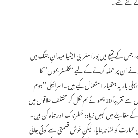
ے گئے تھے۔
س کے نتیجے میں پورا مغربی ایشیا میدانِ جنگ میں
نے ان پر حملہ کرنے کے لیے “کلسٹر بموں’’ کا
ی بار یہ ہتھیار استعمال کیے ہیں۔اسرائیلی ’’ہوم
فرنٹ کمانڈ‘‘ کے مطابق یہ میزائل سات کلومیٹر کی بلندی پر پھٹا، اور اس میں سے تقریباً 20 چھوٹے بم نکل کر مختلف علاقوں میں
کے مقابلے میں کہیں زیادہ خطرناک اور تباہ کن ہیں۔
مارت کو نشانہ بنایا، لیکن خوش قسمتی سے کوئی جانی