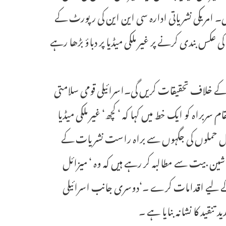
امریکی نشریاتی ادارہ سی این این کی رپورٹ کے
عکس بندی کرنے پر غیر ملکی میڈیا پر دباؤ بڑھا رہے
 کے خلاف تحقیقات کریں گی۔اسرائیلی قومی سلامتی
ربراہ کو ایک خط میں کہا کہ ‘ کچھ‘ غیر ملکی میڈیا
ل حملوں کی جگہوں سے براہ راست نشریات کے
 شین بیت سے مطالبہ کر رہے ہیں کہ وہ ‘ میزائل
کے لیے اقدامات کرے ۔‘دوسری جانب اسرائیلی
د تنقید کا نشانہ بنایا ہے ۔