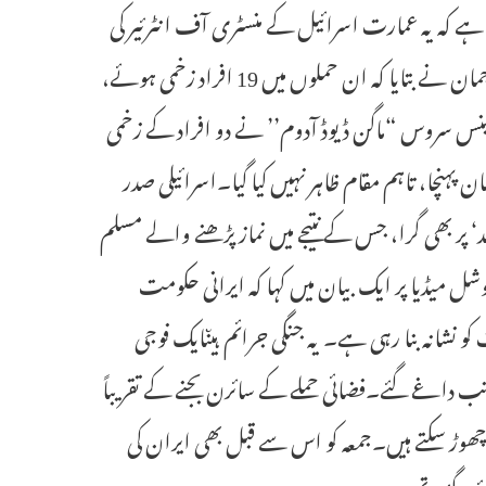
جاتا ہے کہ یہ عمارت اسرائیل کے منسٹری آف انٹرئیر کی
تھی جس میں کام کرنے والے زخمی ہوگئے۔حیفہ کے رمبم ہاسپٹل کے ترجمان نے بتایا کہ ان حملوں میں 19 افراد زخمی ہوئے،
 سروس “ماگن ڈیوڈ آدوم’’ نے دو افراد کے زخمی
چا، تاہم مقام ظاہر نہیں کیا گیا۔اسرائیلی صدر
‘ پر بھی گرا، جس کے نتیجے میں نماز پڑھنے والے مسلم
ل میڈیا پر ایک بیان میں کہا کہ ایرانی حکومت
 نشانہ بنا رہی ہے۔ یہ جنگی جرائم ہیںایک فوجی
لے میں تقریباً 20 میزائل اسرائیل کی جانب داغے گئے۔فضائی حملے کے سائرن بجنے کے تقریباً
 چھوڑ سکتے ہیں۔جمعہ کو اس سے قبل بھی ایران کی