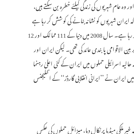
ر وہ عام شہریوں کی زندگی کیلئے خطرہ بن سکتے ہیں،
 کہ ایران شہریوں کو نشانہ بنانے کی کوشش کر رہا ہے
اور جنگ کی شدت کو بڑھانے کے لیے ان مہلک ہتھیاروں کا استعمال کر رہا ہے۔ سال 2008 میں دنیا کے 111 ممالک اور 12
 بین الاقوامی پابندی عائد کی تھی۔ لیکن ایران اور
لیہ اسرائیلی حملوں میں ایران کے کئی اعلیٰ رہنما
ں ایران نے ’’ایرانی انقلابی گارڈز‘‘ کے انٹلیجنس
ر ملکی میڈیا پر نکال دیا، میزائل حملوں کی عکس