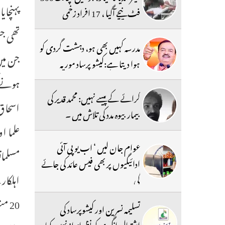
پہنچای
فٹ نیچے آگیا ، 17 افراد زخمی
مدرسہ کہیں بھی ہو، دہشت گردی کو
جن می
ہوا دیتا ہے:کیشو پرساد موریہ
ہونے ک
کرائے کے پیسے نہیں: محمد قدیر کی
اسحاق 
بیمار بیوہ مدد کی تلاش میں ۔
علما ا
عوام جان لیں ‘ اب یو پی آئی
مسلمان
ادائیگیوں پر بھی فیس عائد کی جائے
گی
20 
تسلیمہ نسرین اور کیشوپرساد کی
اشتعال انگیزی کو نظرانداز نہیں کیا