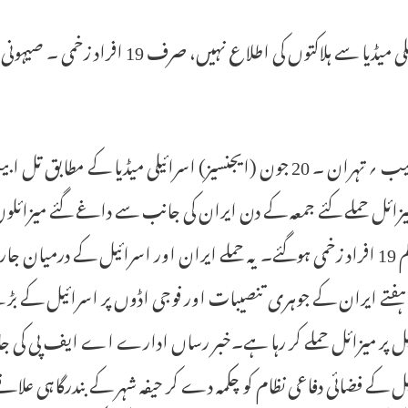
اسرائیلی میڈیا سے ہلاکتوں کی اطلاع
تل ابیب ؍ تہران ۔ 20 جون (ایجنسیز) اسرائیلی میڈیا کے م
ائل حملے کئے جمعہ کے دن ایران کی جانب سے داغے گئے میزائلوں کے
کم از کم 19 افراد زخمی ہوگئے۔ یہ حملے ایران اور اسرائیل کے در
ہفتے ایران کے جوہری تنصیبات اور فوجی اڈوں پر اسرائیل کے بڑے پی
یل پر میزائل حملے کر رہا ہے۔خبر رساں ادارے اے ایف پی کی ج
ل کے فضائی دفاعی نظام کو چکمہ دے کر حیفہ شہر کے بندرگاہی عل