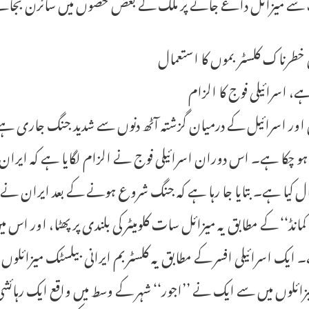
سے میزائل داغے جانے پر ملک کے بعض حصوں میں سائرن بجائ
خطرناک کلسٹر بموں کا استعمال
ہے، اسرائیلی فوج کا الزام
اور اسرائیل کے درمیان گزشتہ آٹھ دنوں سے شدید جنگ جاری ہے، ج
ہو چکا ہے۔ اس دوران اسرائیلی فوج نے الزام لگایا ہے کہ ایران 
ل کیا ہے۔ بتایا جا رہا ہے کہ جنگ شروع ہونے کے بعد ایران نے پہل
یک اسرائیلی افسر کے مطابق یہ کلسٹر بم ایرانی بیلسٹک میزائلوں 
ائلوں میں سے ایک نے ’’اجور‘‘ شہر کے وسط میں واقع ایک رہائشی ع