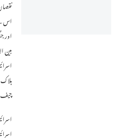
نقصان 
اس لیے
بین ال
اسرائی
ہلاک ہ
چیف کے
اسرائی
اسرائی