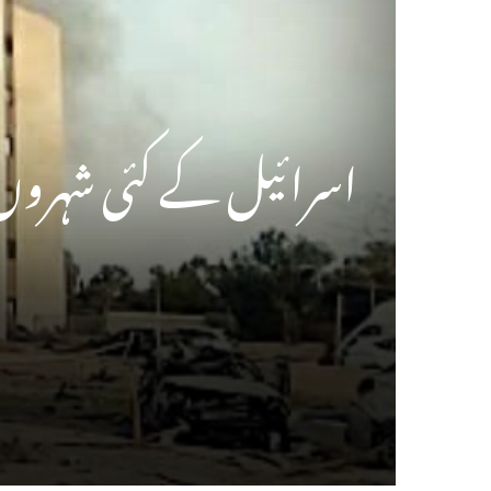
اسرائیل کے کئی شہروں 