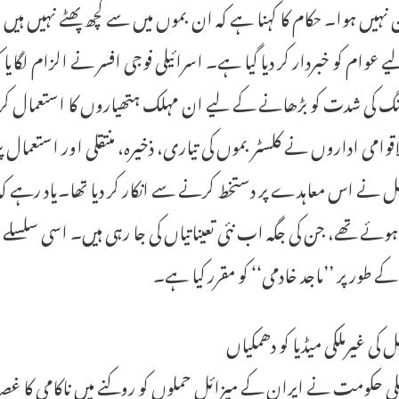
نہیں ہوا۔ حکام کا کہنا ہے کہ ان بموں میں سے کچھ پھٹے نہیں ہیں او
 عوام کو خبردار کر دیا گیا ہے۔ اسرائیلی فوجی افسر نے الزام لگایا
اقوامی اداروں نے کلسٹر بموں کی تیاری، ذخیرہ، منتقلی اور استعمال پر
ل نے اس معاہدے پر دستخط کرنے سے انکار کر دیا تھا۔یاد رہے کہ حا
وئے تھے، جن کی جگہ اب نئی تعیناتیاں کی جا رہی ہیں۔ اسی سلسلے می
 طور پر ’’ماجد خادمی‘‘ کو مقرر کیا ہے۔
ل کی غیرملکی میڈیا کو دھمکیاں
لی حکومت نے ایران کے میزائل حملوں کو روکنے میں ناکامی کا غصہ غی