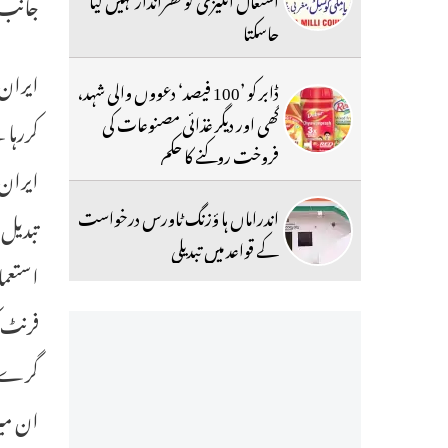
جانب 
جاسکتا
ایران 
ڈابر کو ’100 فیصد‘ دعووں والی شہد،
گھی اور دیگر غذائی مصنوعات کی
کررہا 
فروخت روکنے کا حکم
ایران 
اندراماں ہا ؤزنگ ٹاورس درخواست
تبدیل 
کے قواعد میں تبدیلی
استعما
گرے۔ ا
ان میز