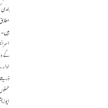
بندی 
مطابق 
ہیں۔
اسرائی
کے وزی
ادارے
ذریعے 
حملوں
اپوزیشن