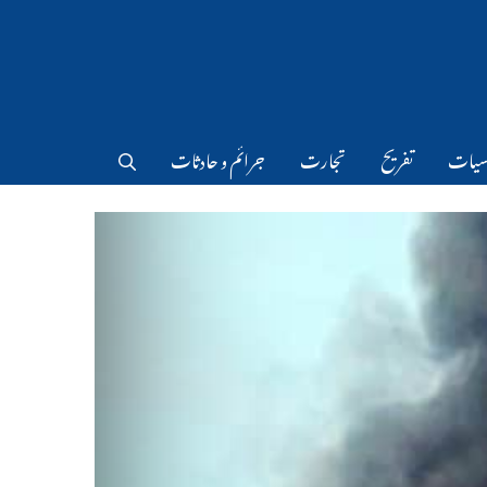
سیات
تفریح
تجارت
جرائم و حادثات