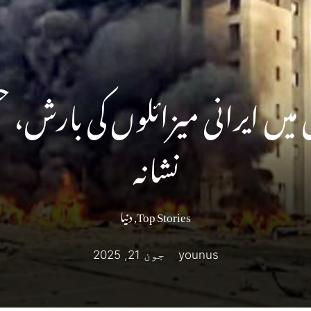
میں ایرانی میزائلوں کی بارش، 
نشانہ
Top Stories
,
دنیا
younus
جون 21, 2025