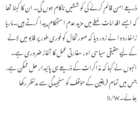
ذریعے امن قائم کرنے کی کوششیں ناکام ہوں گی۔ ان کا کہنا تھا
کہ ایسے اقدامات خطے میں مزید عدم استحکام پیدا کرتے ہیں۔ماریا
زاخارووا نے زور دیا کہ صورتحال کو فوری طور پر قابو میں لانے
کے لیے حقیقی سیاسی اور سفارتی عمل کا آغاز ضروری ہے۔
انہوں نے کہا کہ مذاکرات کے ذریعے ہی پائیدار حل ممکن ہے،
جس میں تمام فریقین کے مؤقف کو سنجیدگی سے مدنظر رکھا
جائے۔S/W