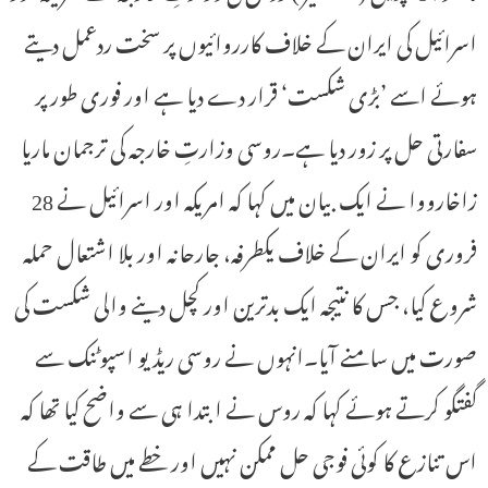
اسرائیل کی ایران کے خلاف کارروائیوں پر سخت ردعمل دیتے
ہوئے اسے ’بڑی شکست‘ قرار دے دیا ہے اور فوری طور پر
سفارتی حل پر زور دیا ہے۔روسی وزارتِ خارجہ کی ترجمان ماریا
زاخارووا نے ایک بیان میں کہا کہ امریکہ اور اسرائیل نے 28
فروری کو ایران کے خلاف یکطرفہ، جارحانہ اور بلا اشتعال حملہ
شروع کیا، جس کا نتیجہ ایک بدترین اور کچل دینے والی شکست کی
صورت میں سامنے آیا۔انہوں نے روسی ریڈیو اسپوٹنک سے
گفتگو کرتے ہوئے کہا کہ روس نے ابتدا ہی سے واضح کیا تھا کہ
اس تنازع کا کوئی فوجی حل ممکن نہیں اور خطے میں طاقت کے