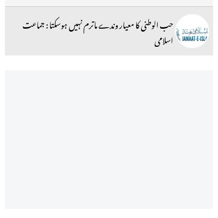
حب الوطنی کا معیار وندے ماترم نہیں ہوسکتا : جماعت
اسلامی