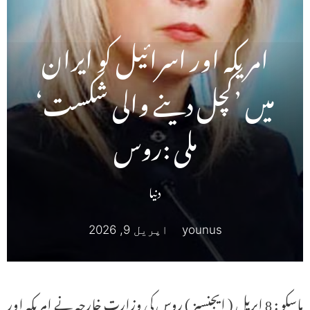
امریکہ اور اسرائیل کو ایران
میں ’کچل دینے والی شکست‘
ملی :روس
دنیا
younus
اپریل 9, 2026
ماسکو : 8 اپریل ( ایجنسیز ) روس کی وزارتِ خارجہ نے امریکہ اور