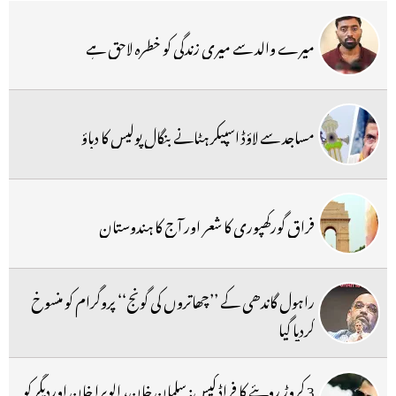
میرے والد سے میری زندگی کو خطرہ لاحق ہے
مساجد سے لاؤڈ اسپیکر ہٹانے بنگال پولیس کا دباؤ
فراق گورکھپوری کا شعر اور آج کا ہندوستان
راہول گاندھی کے ’’چھاتروں کی گونج‘‘ پروگرام کو منسوخ
کردیا گیا
3 کروڑ روپئے کا فراڈ کیس: سلمان خان، الویرا خان اوردیگر کو