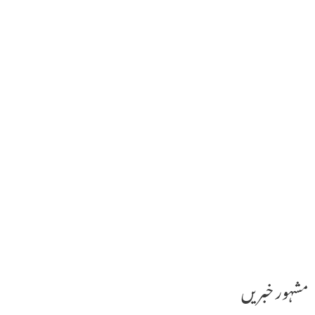
مشہور خبریں