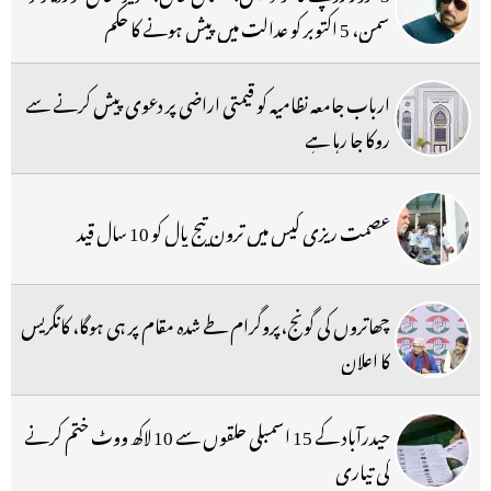
سمن، 5 اکتوبر کو عدالت میں پیش ہونے کا حکم
ارباب جامعہ نظامیہ کو قیمتی اراضی پر دعوی پیش کرنے سے
روکا جا رہا ہے
عصمت ریزی کیس میں ترون تیج پال کو 10 سال قید
چھاتروں کی گونج،پروگرام طے شدہ مقام پر ہی ہوگا، کانگریس
کا اعلان
حیدرآباد کے 15 اسمبلی حلقوں سے 10 لاکھ ووٹ ختم کرنے
کی تیاری