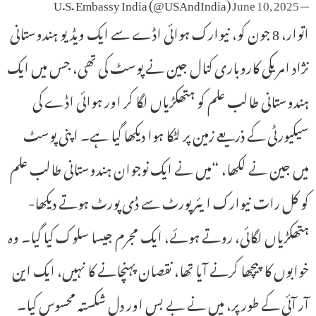
June 10, 2025
— U.S. Embassy India (@USAndIndia)
اتوار، 8 جون کو، نیوارک ہوائی اڈے سے ایک ویڈیو ہندوستانی
نژاد امریکی کاروباری کنال جین نے پوسٹ کی تھی، جس میں ایک
ہندوستانی طالب علم کو ہتھکڑیاں لگا کر اور ہوائی اڈے کی
سیکیورٹی کے ذریعے زمین پر لٹکا ہوا دیکھا گیا ہے۔ اپنی پوسٹ
میں جین نے لکھا، “میں نے ایک نوجوان ہندوستانی طالب علم
کو کل رات نیوارک ایئرپورٹ سے ڈی پورٹ ہوتے دیکھا-
ہتھکڑیاں لگائی، روتے ہوئے، ایک مجرم جیسا سلوک کیا گیا۔ وہ
خوابوں کا پیچھا کرنے آیا تھا، نقصان پہنچانے کا نہیں، ایک این
آر آئی کے طور پر، میں نے بے بس اور دل شکستہ محسوس کیا۔