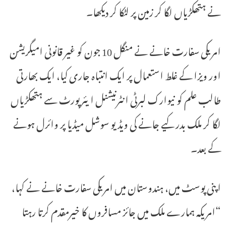
نے ہتھکڑیاں لگا کر زمین پر لٹکا کر دیکھا۔
امریکی سفارت خانے نے منگل 10 جون کو غیر قانونی امیگریشن
اور ویزا کے غلط استعمال پر ایک انتباہ جاری کیا، ایک بھارتی
طالب علم کو نیوارک لبرٹی انٹرنیشنل ایئرپورٹ سے ہتھکڑیاں
لگا کر ملک بدر کیے جانے کی ویڈیو سوشل میڈیا پر وائرل ہونے
کے بعد۔
اپنی پوسٹ میں، ہندوستان میں امریکی سفارت خانے نے کہا،
“امریکہ ہمارے ملک میں جائز مسافروں کا خیرمقدم کرتا رہتا