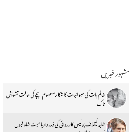
مشہور خبریں
ظالم بات کی حیوانیات کا شکا رمعصوم بچے کی حالت تشویش
ناک
طلبہ کیخلاف پولیس کارروائی کی ذمہ داریامیت شاہ قبول