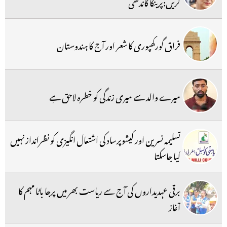
کریں:پرینکا گاندھی
فراق گورکھپوری کا شعر اور آج کا ہندوستان
میرے والد سے میری زندگی کو خطرہ لاحق ہے
تسلیمہ نسرین اور کیشوپرساد کی اشتعال انگیزی کو نظرانداز نہیں
کیا جاسکتا
برقی عہدیداروں کی آج سے ریاست بھر میں پرجا باٹا مہم کا
آغاز