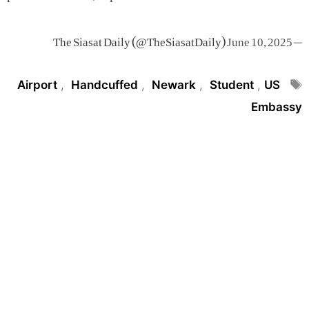
June 10, 2025
— The Siasat Daily (@TheSiasatDaily)
Tags
Airport
,
Handcuffed
,
Newark
,
Student
,
US
Embassy