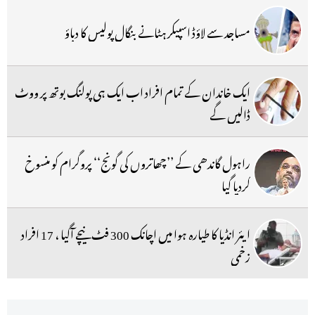
مساجد سے لاؤڈ اسپیکر ہٹانے بنگال پولیس کا دباؤ
ایک خاندان کے تمام افراد اب ایک ہی پولنگ بوتھ پر ووٹ
ڈالیں گے
راہول گاندھی کے ’’چھاتروں کی گونج‘‘ پروگرام کو منسوخ
کردیا گیا
ایئر انڈیا کا طیارہ ہوا میں اچانک 300 فٹ نیچے آگیا ، 17 افراد
زخمی