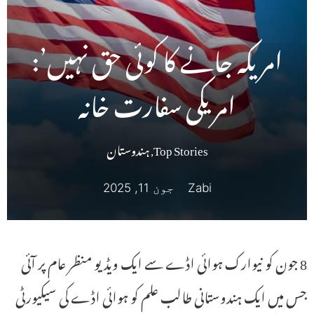
امریکہ جانے کا کوئی حق نہیں’:
امریکی سفارت خانہ
Top Stories
,
ہندوستان
Zabi
جون 11, 2025
8 جون کو نیوارک ہوائی اڈے سے ایک ویڈیو منظر عام پر آئی
جس میں ایک ہندوستانی طالب علم کو ہوائی اڈے کی سیکیورٹی