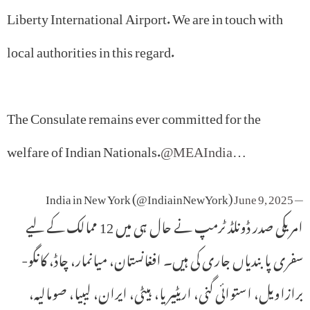
Liberty International Airport. We are in touch with
local authorities in this regard.
The Consulate remains ever committed for the
welfare of Indian Nationals.
@MEAIndia
…
June 9, 2025
— India in New York (@IndiainNewYork)
امریکی صدر ڈونلڈ ٹرمپ نے حال ہی میں 12 ممالک کے لیے
سفری پابندیاں جاری کی ہیں۔ افغانستان، میانمار، چاڈ، کانگو-
برازاویل، استوائی گنی، اریٹیریا، ہیٹی، ایران، لیبیا، صومالیہ،