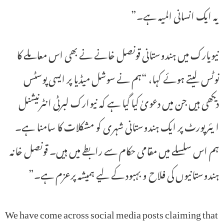
یہ ایک انسانی المیہ ہے۔”
نیویارک میں ہندوستانی قونصل خانے نے بھی اس معاملے کا
نوٹس لیتے ہوئے کہا، “ہم نے سوشل میڈیا پر ایسی پوسٹس
دیکھی ہیں جن میں دعویٰ کیا گیا ہے کہ نیوارک لبرٹی انٹرنیشنل
ایئرپورٹ پر ایک ہندوستانی شہری کو مشکلات کا سامنا ہے۔
ہم اس سلسلے میں مقامی حکام سے رابطے میں ہیں۔ قونصل خانہ
ہندوستانیوں کی فلاح و بہبود کے لیے ہمیشہ پرعزم ہے۔”
We have come across social media posts claiming that