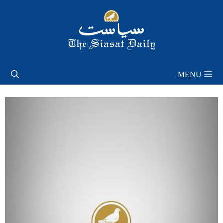
Skip
to
content
MENU