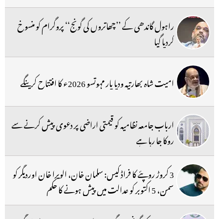
راہول گاندھی کے ’’چھاتروں کی گونج‘‘ پروگرام کو منسوخ
کردیا گیا
امیت شاہ بھارتیہ ودیا پار مہوتسو 2026ء کا افتتاح کرینگے
ارباب جامعہ نظامیہ کو قیمتی اراضی پر دعوی پیش کرنے سے
روکا جا رہا ہے
3 کروڑ روپئے کا فراڈ کیس: سلمان خان، الویرا خان اوردیگر کو
سمن، 5 اکتوبر کو عدالت میں پیش ہونے کا حکم