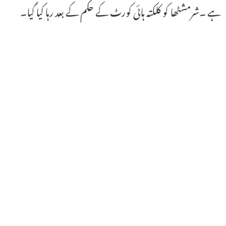
ہے ۔شرمشٹھا کو کلکتہ ہائی کورٹ کے حکم کے بعد رہا کیا گیا۔