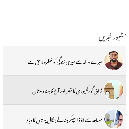
مشہور خبریں
میرے والد سے میری زندگی کو خطرہ لاحق ہے
فراق گورکھپوری کا شعر اور آج کا ہندوستان
مساجد سے لاؤڈ اسپیکر ہٹانے بنگال پولیس کا دباؤ