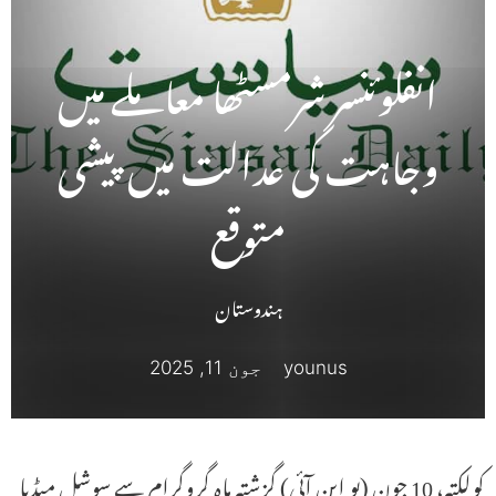
انفلوئنسر شرمسٹھا معاملے میں
وجاہت کی عدالت میں پیشی
متوقع
ہندوستان
younus
جون 11, 2025
کولکتہ، 10 جون (یو این آئی) گزشتہ ماہ گروگرام سے سوشل میڈیا