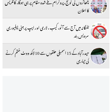
چھاتروں کی گونج،پروگرام طے شدہ مقام پر ہی ہوگا، کانگریس
کا اعلان
تلنگانہ میں آج سے آٹو، کیب ، لاری اور ایپ پر مبنی ڈیلیوری
سرویس بند
حیدرآباد کے 15 اسمبلی حلقوں سے 10 لاکھ ووٹ ختم کرنے
کی تیاری