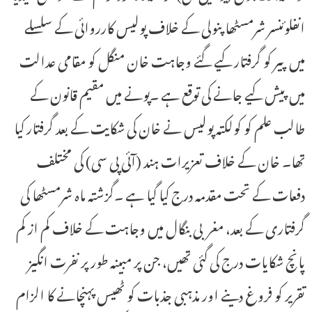
انفلوئنسر شرمسٹھا پنولی کے خلاف پولیس کارروائی کے سلسلے
میں پیر کو گرفتار کیے گئے وجاہت خان منگل کو مقامی عدالت
میں پیش کیے جانے کی توقع ہے ۔پونے میں مقیم قانون کے
طالب علم کو کولکتہ پولیس نے خان کی شکایت کے بعد گرفتار کیا
تھا۔ خان کے خلاف تعزیرات ہند (آئی پی سی) کی مختلف
دفعات کے تحت مقدمہ درج کیا گیا ہے ۔گزشتہ ماہ شرمسٹھا کی
گرفتاری کے بعد، مغربی بنگال میں وجاہت کے خلاف کم از کم
پانچ شکایات درج کی گئی تھیں، جن پر مبینہ طور پر نفرت انگیز
تقریر کو فروغ دینے اور مذہبی جذبات کو ٹھیس پہنچانے کا الزام