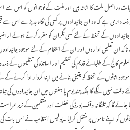
ت دراصل ملت کا اثاثہ ہیں اور ملت کے نوجوانوں کو اس سے استفادہ 
ی ذمہ داری ہے کہ وہ ان جائیدادوں پر کسی کی نگاہ بد پڑے اس س
 جائیدادوں کے تحفظ کے لئے کسی نگران کو مقرر کرتے ہوئے اراض
کہ ان تعلیمی اداروں اور ان کے انتظام کے لئے موجود جائیدادوں ک
لعلوم کالج کے طلبائے قدیم کی تنظیم اور اساتذہ کی تنظیموں کے ذمہ 
جود اثاثوں کے تحفظ کو یقینی بنانے میں اپنا کردار ادا کرنے کے لئ
 وقت نہیں لگے گا بلکہ چند یوم یا ہفتوں میں ان جائیدادوں کی 
یا جائے گا کہ تلنگانہ وقف بورڈ کی غفلت اور منتظمین کے زیر ح
ثوں کو اپنے ناموں پر منتقل کرلیا ۔پولیس انتظامیہ نے اس بات ک