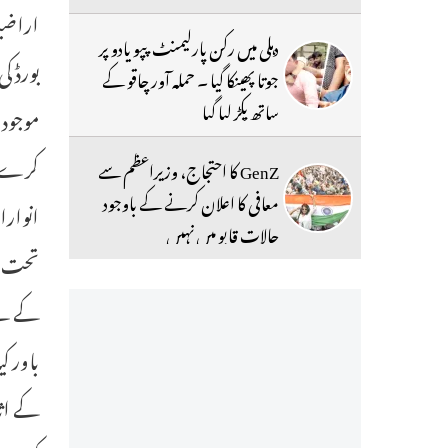
اراضیا
دہلی میں رکن پارلیمنٹ پپو یادو پر
بورڈ ک
جوتا پھینکا گیا ۔ حملہ آور چاقو کے
ساتھ پکڑ لیا گیا
موجود
کرے تا
GenZ کا احتجاج، وزیراعظم سے
معافی کا اعلان کرنے کے باوجود
انوارا
حالات قابو میں نہیں
تحت مو
کے لئے
باور ک
کے اثا