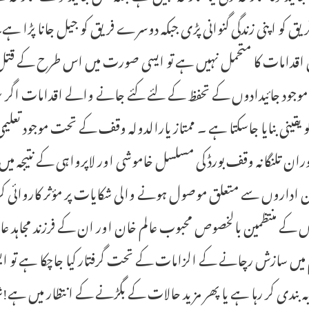
یق کو اپنی زندگی گنوانی پڑی جبکہ دوسرے فریق کو جیل جانا پڑا ہے۔
 اقدامات کا متحمل نہیں ہے تو ایسی صورت میں اس طرح کے قتل 
وجود جائیدادوں کے تحفظ کے لئے کئے جانے والے اقدامات اگر 
و یقینی بنایا جاسکتا ہے ۔ ممتاز یارالدولہ وقف کے تحت موجود تعل
ان تلنگانہ وقف بورڈ کی مسلسل خاموشی اور لاپرواہی کے نتیجہ می
ن اداروں سے متعلق موصول ہونے والی شکایات پر مؤثر کاروائی کرتا
 کے منتظمین بالخصوص محبوب عالم خان اور ان کے فرزند مجاہد عا
میں سازش رچانے کے الزامات کے تحت گرفتار کیا جاچکا ہے تو ای
 بندی کر رہا ہے یا پھر مز ید حالات کے بگڑنے کے انتظار میں ہے!شہ