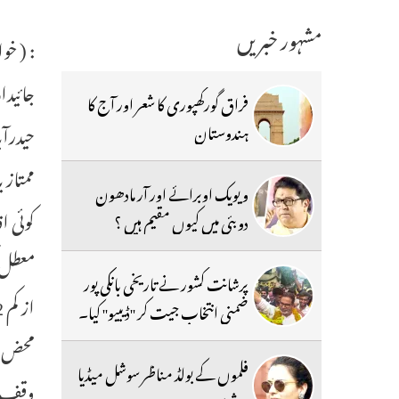
مشہور خبریں
: ( خو
جائیدا
فراق گورکھپوری کا شعر اور آج کا
ہندوستان
ممتاز 
ویویک اوبرائے اور آر مادھون
کوئی ا
دوبئی میں کیوں مقیم ہیں ؟
معطل ک
پرشانت کشور نے تاریخی بانکی پور
ضمنی انتخاب جیت کر ''ڈیبیو'' کیا۔
محض ا
فلموں کے بولڈ مناظر سوشل میڈیا
وقف جا