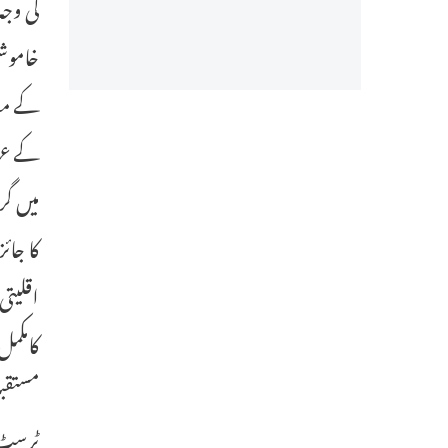
کی وجہ
خاموشی
کے معا
کے عہ
میں گر
کا جائ
اقلیتی
کامکمل
مستقب
ٹرسٹ م