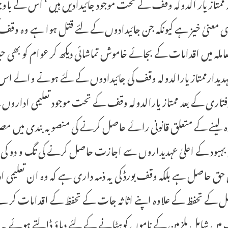
 ممتاز یار الدولہ وقف کے تحت موجود جائیدادیں ہیں ‘ اس کے باوج
 معنیٰ خیز ہے کیونکہ جن جائیدادوں کے لئے قتل ہوا ہے وہ وقف 
ملہ میں اقدامات کے بجائے خاموش تماشائی دیکھ کر عوام کو بھی حی
دیدارممتاز یارالدولہ وقف کی جائیدادوں کے لئے ہونے والے اس 
فتاری کے بعد ممتاز یارالدولہ وقف کے تحت موجود تعلیمی اداروں کے
زہ لینے کے متعلق قانونی رائے حاصل کرنے کی منصوبہ بندی میں 
 بہبود کے اعلیٰ عہدیداروں سے اجازت حاصل کرنے کی تگ و دو کی ج
 حق حاصل ہے بلکہ وقف بورڈ کی یہ ذمہ داری ہے کہ وہ ان تعلیمی
ل کے تحفظ کے علاوہ اپنے اثاثہ جات کے تحفظ کے اقدامات کرے
یں شامل ملزمین کے ناموں کوہٹانے کے لئے دباؤ ڈالتے ہوئے یہ باو