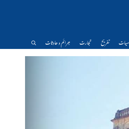
سیات
تفریح
تجارت
جرائم و حادثات