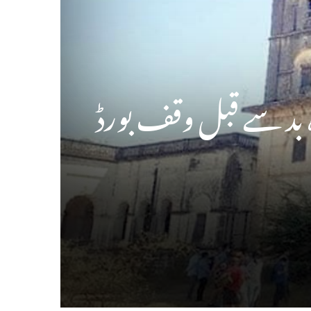
اہ بد سے قبل وقف بورڈ