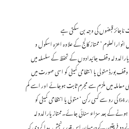
لت ناجائز قبضوں کی وجہ بن سکتی ہے
اروں انوارالعلوم ‘ ممتاز کالج کے علاوہ اعزہ اسکول و
از یارالدولہ وقف جائیدادوں کے تحفظ کے سلسلہ میں
قف بورڈ متولی یا انتظامی کمیٹی کو اسی صورت میں
کسی معاملہ میں ملزم سے مجرم ثابت ہوجائے اور اسے کم
از کم 2 سال قید کی سزاء سنائی جائے ۔ وقف ایکٹ کی دفعات 16,50Aاور 64 کی رو سے کسی رکن ‘ متولی یا انتظامی کمیٹی کو
نے کے بعد سزاء سنائی جائے۔ممتاز یارالدولہ
ہ نے دو فریقین کے درمیان اس قدر رنجش پیدا کردی کہ