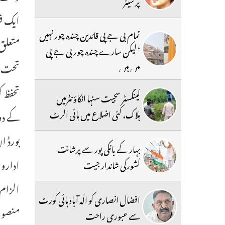
پر شیئر
ایک فر
تمام بی جے پی قائدین چندہ چور نہیں
متعلق
‘ لیکن سارے چندہ چور بی جے پی
تحت م
میں ہیں
تحفظ ک
گینگسٹر سجیت سنہا انکاؤنٹرمیں
ہلاک، کئی اضلاع میں ہائی الرٹ
کے دور
بورڈ ا
بہار کے بانکی پور سے پرشانت
اداروں
کشورکی شاندار جیت
الزام 
افضال انصاری کو الٰہ آباد ہائی کورٹ
منصوبہ
سے عبوری راحت