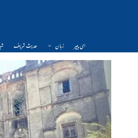
Ski
t
conten
ای پیپر
زبان
حدیث شریف
شہر