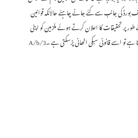
قف بورڈ کی جانب سے کئے جانے چاہئے حالانکہ قوانین
ر پر تحقیقات کا اعلان کرتے ہوئے ملزمین کو اپنی
ے تو اسے قانونی سبکی اٹھانی پڑسکتی ہے ۔3/A/b