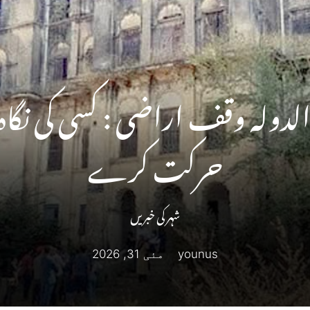
ر الدولہ وقف اراضی : کسی کی نگ
حرکت کرے
شہر کی خبریں
younus
مئی 31, 2026