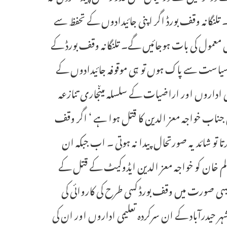
 تلنگانہ وقف بورڈ اگر اپنی جائیدادوں کے تحفظ سے
معمول کی بات ہوجائیں گے۔ تلنگانہ وقف بورڈ کے
سیاست سے پاک ہوں تو ہی موقوفہ جائیدادوں کے
یمی اداروں اور اراضیات کے سلسلہ میںجاری تنازعہ
ں جناب خواجہ معز الدین کا قتل ہوا ہے ‘ اگر وقف
 تو شائد یہ صورتحال پیدا نہ ہوتی ۔ اب جبکہ ان
لم خان کو خواجہ معز الدین ایڈوکیٹ کے قتل کے
سی صورت میں وقف بورڈ کسی طرح کی کاروائی کی
ر حیدرآباد کے ان سرکردہ تعلیمی اداروں اور ان کی