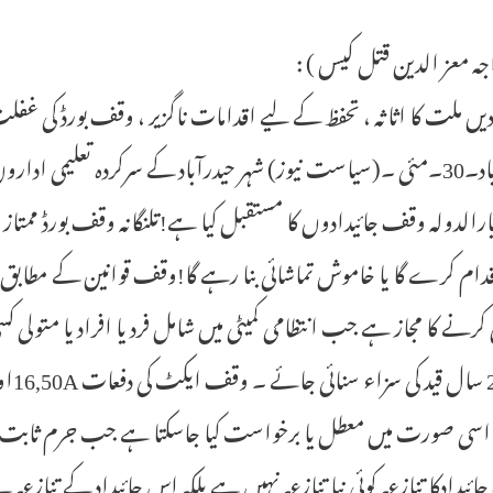
اجہ معز الدین قتل کیس ) :
دیں ملت کا اثاثہ ، تحفظ کے لیے اقدامات ناگزیر ، وقف بورڈ کی غف
حیدرآباد۔30۔مئی ۔(سیاست نیوز) شہر حیدرآباد کے سرکردہ تعلیمی اد
یارالدولہ وقف جائیدادوں کا مستقبل کیا ہے!تلنگانہ وقف بورڈ ممت
قدام کرے گا یا خاموش تماشائی بنا رہے گا!وقف قوانین کے مطابق و
رنے کا مجاز ہے جب انتظامی کمیٹی میں شامل فرد یا افراد یا متولی 
سی صورت میں معطل یا برخواست کیا جاسکتا ہے جب جرم ثابت ہو
ئیدادکا تنازعہ کوئی نیا تنازعہ نہیں ہے بلکہ اس جائیداد کے تنازع