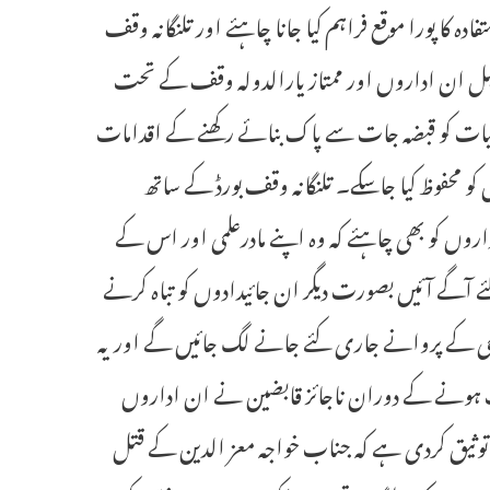
کا پورا موقع فراہم کیا جانا چاہئے اور تلنگانہ وقف
ے قبل ان اداروں اور ممتاز یارالدولہ وقف کے تحت
یات کو قبضہ جات سے پاک بنائے رکھنے کے اقدامات
و محفوظ کیا جاسکے۔ تلنگانہ وقف بورڈ کے ساتھ
داروں کو بھی چاہئے کہ وہ اپنے مادرعلمی اور اس کے
ے آگے آئیں بصورت دیگر ان جائیدادوں کو تباہ کرنے
تباہی کے پروانے جاری کئے جانے لگ جائیں گے اور یہ
راست ہونے کے دوران ناجائز قابضین نے ان اداروں
ی توثیق کردی ہے کہ جناب خواجہ معز الدین کے قتل