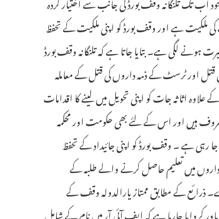
ود اب تک تلنگانہ وقف بورڈ کی جانب سے اختیار کردہ
کی ملکیت ہے اور وقف بورڈ کو اپنی ملکیت کے تحفظ
رت ہونے لگی ہے۔ بتایا جاتا ہے کہ تلنگانہ وقف بورڈ
قتل اور ٹرسٹ کے ذمہ داروں کی قتل کے معاملہ
 علاوہ اثاثہ جات کو اپنی تحویل میں لینے کا اقدامات
مصروف ہیں اور اس کے لئے بھی حکومت اور محکمہ
ا رہی ہے ۔ وقف بورڈ کو اپنی جائیداد کے تحفظ
 اداروں میں تعلیم حاصل کرنے والے طلبہ کے
۔ ذرائع کے مطابق ممتاز یارالدولہ وقف کے
ر کروایا جارہا ہے کہ ایف آئی آر میں نام کے شامل