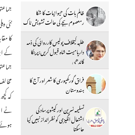
جماعتو
ظالم بات کی حیوانیات کا شکا
رمعصوم بچے کی حالت تشویش ناک
کا مقا
طلبہ کیخلاف پولیس کارروائی کی ذمہ
کے اجل
داریامیت شاہ قبول کریں:پرینکا
گاندھی
جماعتو
مخالف 
فراق گورکھپوری کا شعر اور آج کا
ہندوستان
کہ کچھ
نے ان 
تسلیمہ نسرین اور کیشوپرساد کی
اشتعال انگیزی کو نظرانداز نہیں کیا
ہوئے ا
جاسکتا