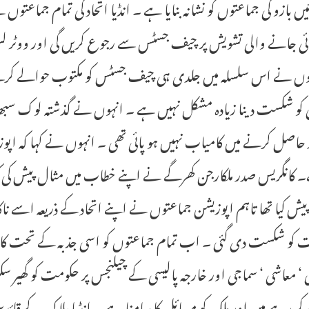
ئیں بازو کی جماعتوں کو نشانہ بنایا ہے ۔ انڈیا اتحاد کی تمام جماعتو
ی جانے والی تشویش پر چیف جسٹس سے رجوع کریں گی اور ووٹر لسٹ م
ں نے اس سلسلہ میں جلدی ہی چیف جسٹس کو مکتوب حوالے کرنے کا 
کو شکست دینا زیادہ مشکل نہیں ہے ۔ انہوں نے گذشتہ لوک سبھا ا
 حاصل کرنے میں کامیاب نہیں ہو پائی تھی ۔ انہوں نے کہا کہ اپوزی
کانگریس صدر ملکارجن کھرگے نے اپنے خطاب میں مثال پیش کی کہ
پیش کیا تھا تاہم اپوزیشن جماعتوں نے اپنے اتحاد کے ذریعہ اسے ناکا
 کو شکست دی گئی ۔ اب تمام جماعتوں کو اسی جذبہ کے تحت کام
‘ معاشی ‘ سماجی اور خارجہ پالیسی کے چیلنجس پر حکومت کو گھیر س
ی کر رہے ہیں اور ملک کو مسائل کا سامنا ہے ۔ انڈیا بلاک کے قائدی