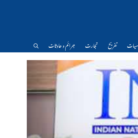
سیات
تفریح
تجارت
جرائم و حادثات