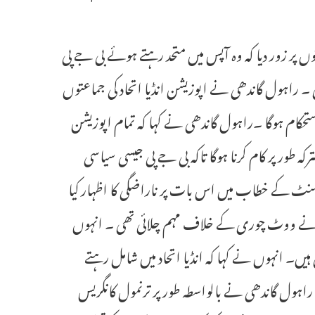
اعتوں پر زور دیا کہ وہ آپس میں متحد رہتے ہوئے بی جے پی
ی ۔ راہول گاندھی نے اپوزیشن انڈیا اتحاد کی جماعتوں
ستحکام ہوگا ۔راہول گاندھی نے کہا کہ تمام اپوزیشن
 طور پر کام کرنا ہوگا تاکہ بی جے پی جیسی سیاسی
منٹ کے خطاب میں اس بات پر ناراضگی کا اظہار کیا
ارٹی نے ووٹ چوری کے خلاف مہم چلائی تھی ۔ انہوں
 ہیں۔ انہوں نے کہا کہ انڈیا اتحاد میں شامل رہتے
ہول گاندھی نے بالواسطہ طور پر ترنمول کانگریس