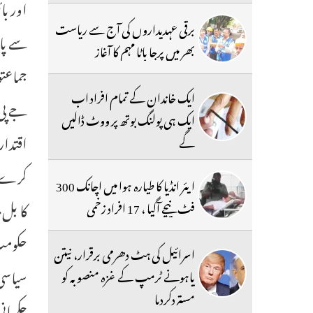
اور با
برقی عہدیداروں کی آج سے ریاست
سے پائ
بھر میں پرجا باٹا مہم کا آغاز
جماعتو
ایک خاندان کے تمام افراد اب
جے پی 
ایک ہی پولنگ بوتھ پر ووٹ ڈالیں
اقتدار
گے
کرے۔ 
ایئر انڈیا کا طیارہ ہوا میں اچانک 300
کا بل 
فٹ نیچے آگیا ، 17 افراد زخمی
حکومت
اسرائیل کی ہٹ دھرمی برقرار، نیتن
سیاسی 
یاہونے ٹرمپ کے غزہ منصوبہ کو
مستردکردیا
حکمران