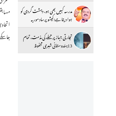
مسابقت
مدرسہ کہیں بھی ہو، دہشت گردی کو
ہوا دیتا ہے:کیشو پرساد موریہ
اتحادی
جاسکے
تجارتی جہاز پر حملے کی مذمت، تمام
13ہندوستانی شہری محفوظ