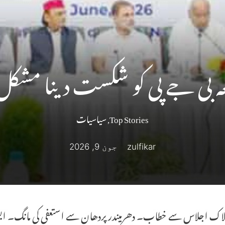
ہ بی جے پی کو شکست دینا مشکل
Top Stories
,
سیاسیات
zulfikar
جون 9, 2026
 بلاک اجلاس سے خطاب۔ دھرمیندر پردھان سے استعفی کی مانگ۔ 