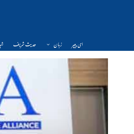
Ski
t
conten
ای پیپر
زبان
حدیث شریف
شہر