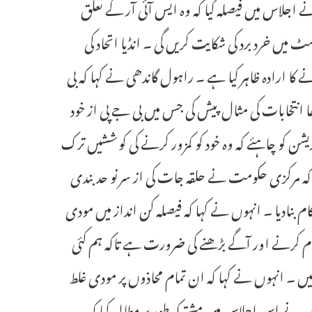
ں نے اجلاس میں فیصلہ کیا کہ وہ ایس آئی آر کے تعلق
یں خرد برد کی شکایت کریں گی ۔ انڈیا اتحاد کی
ارادہ ظاہر کیا ہے ۔ راہول گاندھی نے کہا کہ بی
نتخابات کی مثال پیش کی جس میں بی جے پی از خود
شن کو چاہئے کہ وہ خود کو کمزور کرنے کی کوششیں ترک
 مرکزی حکومت نے حلقہ جات کی از سر نو حد بندی
م بنادیا ۔ انہوں نے کہا کہ فیصلہ کن انداز میں مودی
 کرنے اور آگے بڑھنے کی ضرورت ہے تاکہ ہم کئی
کیں ۔ انہوں نے کہا کہ ان تمام محاذوں پر مودی غلط
ن نے اس اجلاس میں مشترکہ طور پر مطالبہ کیا کہ