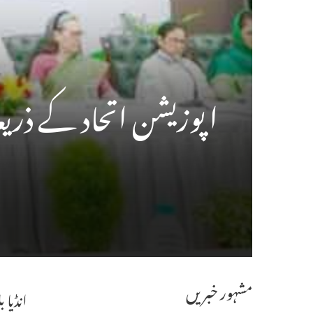
اپوزیشن اتحاد کے ذریع
مشہور خبریں
انڈیا