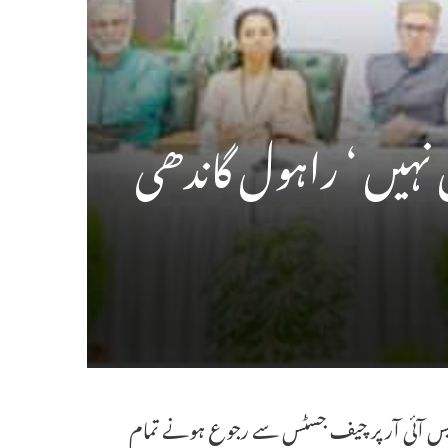
 نہیں ‘ راہول گاندھی
ایس آئی آر پر چیف جسٹس سے رجوع ہونے تمام