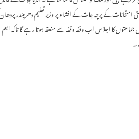
ی امتحانات کے پرچہ جات کے افشاء پر وزیر تعلیم دھرمیندر پردھان کو
 جماعتوں کا اجلاس اب وقفہ وقفہ سے منعقد ہوتا رہے گا تاکہ اہم ا
 ۔