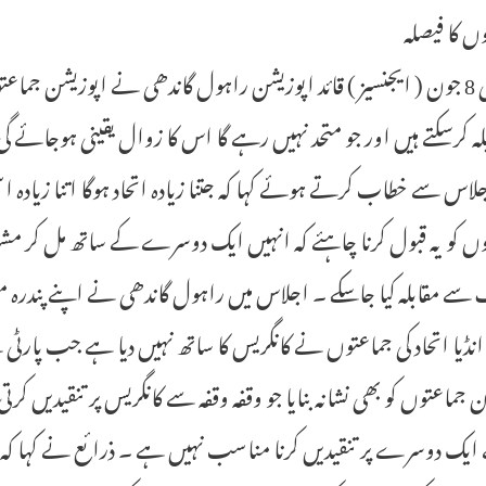
ں کا فیصلہ
نئی دہلی 8 جون ( ایجنسیز ) قائد اپوزیشن راہول گاندھی نے اپوزیشن جم
بلہ کرسکتے ہیں اور جو متحد نہیں رہے گا اس کا زوال یقینی ہوجائے گ
اس سے خطاب کرتے ہوئے کہا کہ جتنا زیادہ اتحاد ہوگا اتنا زیادہ ا
ں کو یہ قبول کرنا چاہئے کہ انہیں ایک دوسرے کے ساتھ مل کر مشترکہ
سے مقابلہ کیا جاسکے ۔ اجلاس میں راہول گاندھی نے اپنے پندرہ 
 انڈیا اتحاد کی جماعتوں نے کانگریس کا ساتھ نہیں دیا ہے جب پ
جماعتوں کو بھی نشانہ بنایا جو وقفہ وقفہ سے کانگریس پر تنقیدیں کرتی
یک دوسرے پر تنقیدیں کرنا مناسب نہیں ہے ۔ ذرائع نے کہا کہ را