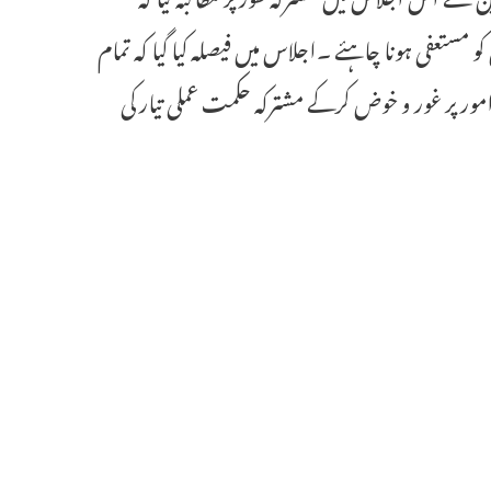
 مستعفی ہونا چاہئے ۔اجلاس میں فیصلہ کیا گیا کہ تمام
مور پر غور و خوض کرکے مشترکہ حکمت عملی تیار کی