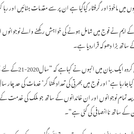
ں میں ماخوذ اور گرفتار کیاگیا ہے ان پر سے مقدمات ہٹائیں اور رہا 
 ایم نے فوج میں شامل ہونے کی خواہش رکھنے والے نوجوانوں اور
 ساتھ بڑا دھوکہ قراردیا ہے۔
جاری کردہ ایک بیا
 کیاجارہا ہے‘ اور فوج میں بھرتی کی تعداد گھٹا کر‘ خدمات کی حد چ
یعہ تمام نوجوانوں اور ان خاندانوں کے ساتھ جو ملک کی خدمت کے
ن کے ساتھ ناانصافی کی گئی ہے“۔
ل خدمات انجام دینے کے بعد تین چوتھائی اگنی ویرس کو سڑک پر لا