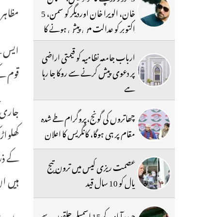
مظاہرو
خان، الویرا خان اوردیگر کو سمن، 5
اکتوبر کو عدالت میں پیش ہونے کا
حکم
ایس کے
ارباب جامعہ نظامیہ کو قیمتی اراضی
قوم کے
پر دعوی پیش کرنے سے روکا جا رہا
ہے
چھاتروں کی گونج،پروگرام طے شدہ
کھلواڑ
مقام پر ہی ہوگا، کانگریس کا اعلان
کے ذر
عصمت ریزی کیس میں ترون تیج
ہیں ا
پال کو 10 سال قید
حیدرآباد کے 15 اسمبلی حلقوں سے
چار سا