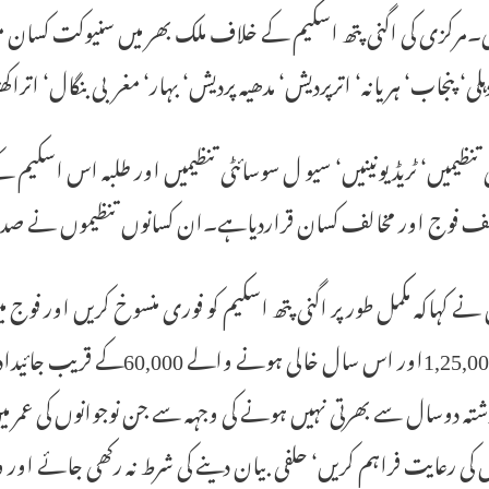
ہلی۔مرکزی کی اگنی پتھ اسکیم کے خلاف ملک بھر میں سنیوکت کسا
لی‘ پنجاب‘ ہریانہ‘ اترپردیش‘ مدھیہ پردیش‘ بہار‘ مغربی بنگال‘ اترا
تنظیمیں‘ ٹریڈ یونینیں‘ سیو ل سوسائٹی تنظیمیں اور طلبہ اس اسکی
الف فوج اور مخالف کسان قراردیاہے۔ان کسانوں تنظیموں نے صدر
نے کہاکہ مکمل طور پر اگنی پتھ اسکیم کو فوری منسوخ کریں اور فو
کے 1,25,000اور اس سال خالی
تہ دوسال سے بھرتی نہیں ہونے کی وجہہ سے جن نوجوانوں کی عمر می
کی رعایت فراہم کریں‘ حلفی بیان دینے کی شرط نہ رکھی جائے اور 