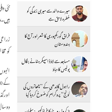
نئی د
میرے والد سے میری زندگی کو
ہیں۔دہ
خطرہ لاحق ہے
فراق گورکھپوری کا شعر اور آج کا
زراعی 
ہندوستان
کو مخ
مساجد سے لاؤڈ اسپیکر ہٹانے بنگال
پولیس کا دباؤ
انہوں 
راہول گاندھی کے ’’چھاتروں کی
اورگذش
گونج‘‘ پروگرام کو منسوخ کردیا گیا
دوسال 
3 کروڑ روپئے کا فراڈ کیس: سلمان