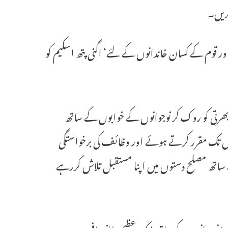
کریں۔
 قوم کے کسان خاندانوں کے لئے‘ اگنی پتھ اسکیم کو
ن میں انہوں نے کہاہے کہ ”سال2020-21کے لئے بھرتی کو روک کر نوجوانوں کے خوابوں کے ساتھ
ار سال تک مقرر کرتے ہوئے اور وظائف کی برخواستگی
 ساتھ مصلح دستوں میں اپنا مستقبل تلاش کررہے
دینا نوجوانوں کے ساتھ ایک عظیم ناانصافی ہے۔