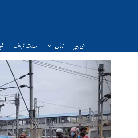
Ski
t
conten
ای پیپر
زبان
حدیث شریف
شہر