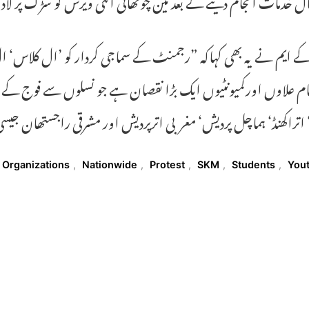
 ایم نے یہ بھی کہاکہ ”رجمنٹ کے سماجی کردار کو ’ال کلاس‘ ال ا
ام علاوں اورکمیونٹیوں ایک بڑا نقصان ہے جو نسلوں سے فوج کے 
‘ اتراکھنڈ‘ ہماچل پردیش‘ مغربی اترپردیش اور مشرقی راجستھان جی
T
 Organizations
,
Nationwide
,
Protest
,
SKM
,
Students
,
You