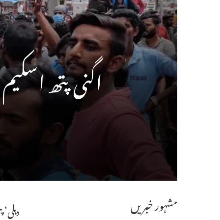
اگنی پتھ اسکیم
مشہور خبریں
دہلی‘ 