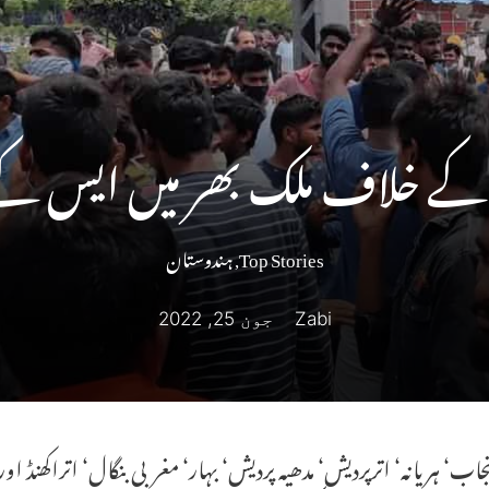
 کے خلاف ملک بھر میں ایس کے 
Top Stories
,
ہندوستان
Zabi
جون 25, 2022
پنجاب‘ ہریانہ‘ اترپردیش‘ مدھیہ پردیش‘ بہار‘ مغربی بنگال‘ اتراکھنڈ ا