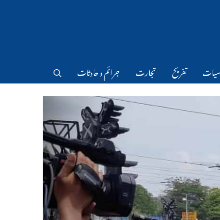
سیات
تفریح
تجارت
جرائم و حادثات