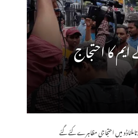
ایم کا احتجاج
ورتاملناڈو میں احتجاجی مظاہرے کئے گئے