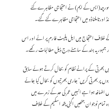
ن مورچہ(ایس کے ایم) نے احتجاجی مظاہرے کئے
کھنڈ اورتاملناڈو میں احتجاجی مظاہرے کئے گئے۔
م کے خلاف احتجاج میں ایل پلیٹ فارم پر ائے اور اس
 جمہوریہ ہند کے سامنے درج ذیل مطالبات رکھے۔
ج میں بھرتی کے پرانے نظام کو بحال کرتے ہوئے سابق
 ہونے والے 60,000کے قریب جائیدادوں پر بھرتی کریں‘ جاری بھرتیوں کو بحال کیا جائے
ں اضافہ ہوا ہے انہیں عمر کی حد کے زمرے میں
وہ تمام نوجوان جنھیں اگنی پتھ اسکیم کے خلاف