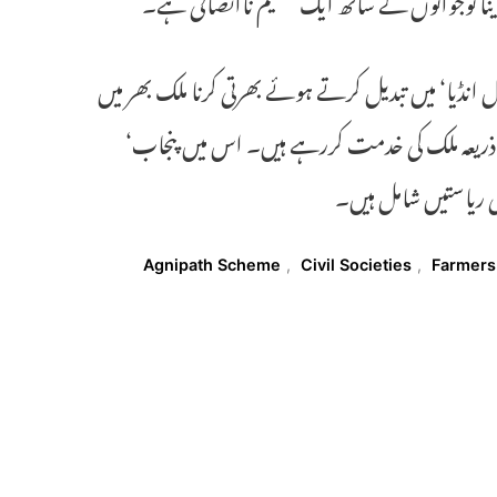
نڈیا‘ میں تبدیل کرتے ہوئے بھرتی کرنا ملک بھر میں
ذریعہ ملک کی خدمت کررہے ہیں۔ اس میں پنجاب‘
سی ریاستیں شامل ہیں۔
Agnipath Scheme
,
Civil Societies
,
Farmers