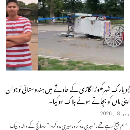
نیو یارک شہرگھوڑا گاڑی کے حادثے میں ہندوستانی نوجوان
اپنی ماں کو بچاتے ہوئے ہلاک ہوگیا۔
جون 18, 2026
“ہم چیخ رہے تھے، ‘میری مدد کرو، میری مدد کرو!” رومانچ کے والد دیپک