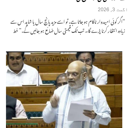
اگست 3, 2026
“اگر کوئی امیدوار ناکام ہو جاتا ہے، تو اسے مزید پانچ سال یا شاید اس سے
زیادہ انتظار کرنا پڑے گا۔ تب تک قیمتی سال ضائع ہو جائیں گے،” خط