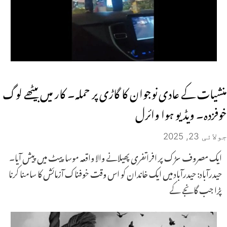
منشیات کے عادی نوجوان کا گاڑی پر حملہ۔ کار میں بیٹھے لوگ
خوفزدہ۔ ویڈیو ہوا وائرل
جولائی 23, 2025
ایک مصروف سڑک پر افراتفری پھیلانے والا واقعہ موسا پیٹ میں پیش آیا۔
حیدرآباد: حیدرآباد میں ایک خاندان کو اس وقت خوفناک آزمائش کا سامنا کرنا
پڑا جب گانجے کے