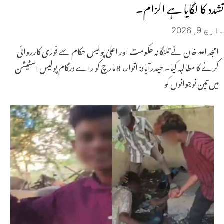
تشدد کا لگایا ہے الزام۔
مارچ 9, 2026
امجد اللہ خان نے تلنگانہ حکومت اور اعلیٰ پولیس حکام سے فوری کارروائی
کرنے کا مطالبہ کیا۔ حیدرآباد: اتوار، 8 مارچ کو راے درگام پولیس اسٹیشن
میں تین نوجوانوں کو