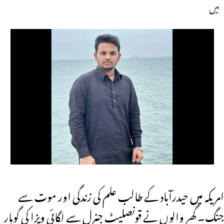
میں
امریکہ میں حیدرآباد کے طالب علم کی زندگی اور موت سے
جنگ۔ گھر والوں نے قونصلیٹ جنرل سے لگائی ویزا کی گوہار