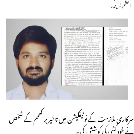
اعظم نریندر
سرکاری ملازمت کے نوٹیفکیشن میں تاخیر پر کھمم کے شخص
نے خودکشی کی کوشش کی۔