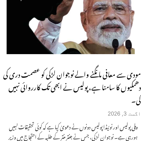
مودی سے معافی مانگنے والے نوجوان لڑکی کو عصمت دری کی
دھمکیوں کا سامنا ہے، پولیس نے ابھی تک کارروائی نہیں
کی۔
اگست 3, 2026
دہلی پولیس اور نوئیڈا پولیس دونوں نے دعویٰ کیا ہے کہ کوئی تحقیقات نہیں
ہورہی ہے۔ نوجوان لڑکی، جس نے جنتر منتر کے طلبہ کے احتجاج میں وزیر