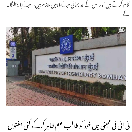
کام کرتے ہیں اور اس کے دو بھائی حیدرآباد میں ملازم ہیں۔ حیدرآباد: تلنگانہ
کے
ائی ائی ٹی ممبئی میں خود کو طالب علم ظاہر کرکے کئی ہفتوں