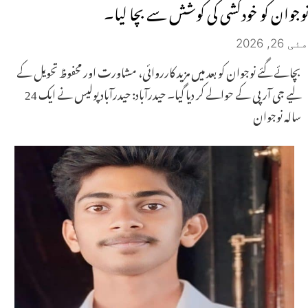
نوجوان کو خودکشی کی کوشش سے بچا لیا۔
مئی 26, 2026
بچائے گئے نوجوان کو بعد میں مزید کارروائی، مشاورت اور محفوظ تحویل کے
لیے جی آر پی کے حوالے کر دیا گیا۔ حیدرآباد: حیدرآباد پولیس نے ایک 24
سالہ نوجوان