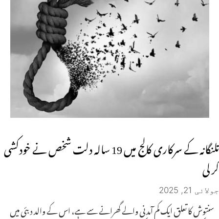
تلنگانہ کے سرکاری کالج میں 19 سالہ دلت شخص نے خودکشی
کر لی
جولائی 21, 2025
سنتوش کا تعلق ایک کم آمدنی والے گھرانے سے ہے، اس کے والد دبئی میں