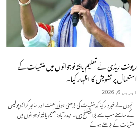
ریونت ریڈی نے تعلیم یافتہ نوجوانوں میں منشیات کے
استعمال پر تشویش کا اظہار کیا۔
اپریل 6, 2026
انہوں نے خبردار کیا کہ منشیات کی بڑھتی ہوئی لعنت اور سائبر کرائمز پولیس
کے سامنے سب سے بڑا چیلنج ہیں۔ حیدرآباد: تعلیم یافتہ نوجوانوں میں
منشیات کے بڑھتے ہوئے