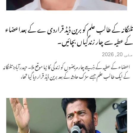
تلنگانہ کے طالب علم کو برین ڈیڈ قراردی ے کے بعداعضاء
کے عطیہ سے چار زندگیاں بچائیں۔
مئی 20, 2026
اعضاء کے عطیہ کے ذریعے چار مریضوں کو زندگی کا نیا موقع ملا۔ حیدرآباد: تلنگانہ
کے ایک طالب علم جسے سڑک حادثہ کے بعد برین ڈیڈ قرار دیا گیا تھا،