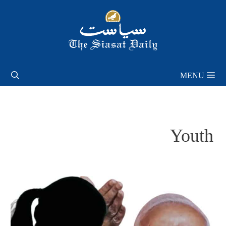
Skip
to
content
MENU
Youth