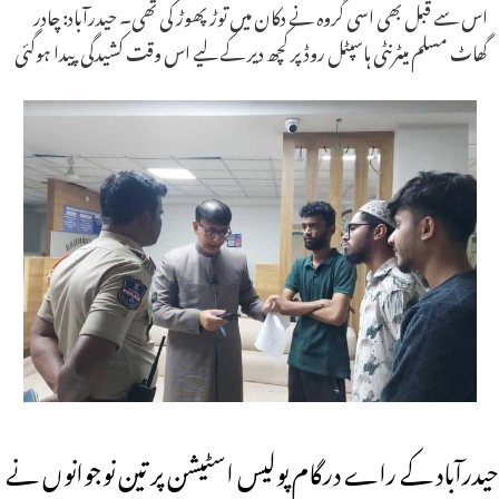
اس سے قبل بھی اسی گروہ نے دکان میں توڑ پھوڑ کی تھی۔ حیدرآباد: چادر
گھاٹ مسلم میٹرنٹی ہاسپٹل روڈ پر کچھ دیر کے لیے اس وقت کشیدگی پیدا ہوگئی
حیدرآباد کے راے درگام پولیس اسٹیشن پر تین نوجوانوں نے