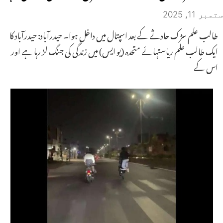
ستمبر 11, 2025
طالب علم سڑک حادثے کے بعد اسپتال میں داخل ہوا۔ حیدرآباد: حیدرآباد کا
ایک طالب علم ریاستہائے متحدہ (یو ایس) میں زندگی کی جنگ لڑ رہا ہے اور
اس کے