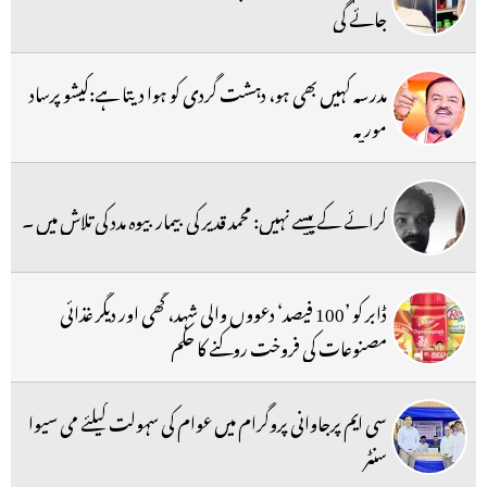
جائے گی
مدرسہ کہیں بھی ہو، دہشت گردی کو ہوا دیتا ہے:کیشو پرساد
موریہ
کرائے کے پیسے نہیں: محمد قدیر کی بیمار بیوہ مدد کی تلاش میں ۔
ڈابر کو ’100 فیصد‘ دعووں والی شہد، گھی اور دیگر غذائی
مصنوعات کی فروخت روکنے کا حکم
سی ایم پرجاوانی پروگرام میں عوام کی سہولت کیلئے می سیوا
سنٹر