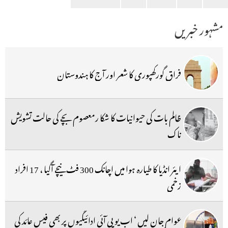
مشہور خبریں
فراق گورکھپوری کا شعر اور آج کا ہندوستان
ظالم بات کی حیوانیات کا شکا رمعصوم بچے کی حالت تشویش
ناک
ایئر انڈیا کا طیارہ ہوا میں اچانک 300 فٹ نیچے آگیا ، 17 افراد
زخمی
عوام جان لیں ‘ اب یو پی آئی ادائیگیوں پر بھی فیس عائد کی