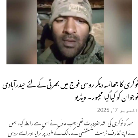
نوکری کا جھانسہ دیکر روسی فوج میں بھرتی کے لئے حیدرآبادی
نوجوان کو کیاگیا مجبور۔ ویڈیو
اکتوبر 17, 2025
احمد کو نوکری کی اشد ضرورت تھی جب عادل نے اس سے رابطہ کیا، جس
نے اپنا تعارف ٹرسٹ کنسلٹنسی کے مالک کے طور پر کرایا اور اسے روس