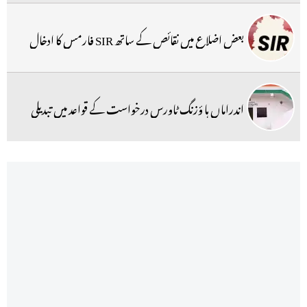
بعض اضلاع میں نقائص کے ساتھ SIR فارمس کا ادخال
اندراماں ہا ؤزنگ ٹاورس درخواست کے قواعد میں تبدیلی