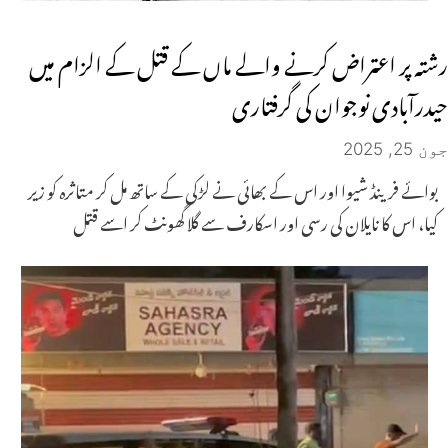
رشتہ پر اعتراض کرنے والے ماں کے قتل کے الزام میں
حیدرآبادی نوجوان کی گرفتاری
جون 25, 2025
بوائے فرینڈ شیوا اور اس کے بھائی نے لڑکی کے ساتھ مل کر متاثرہ کو زیر
کیا، اس کا نایلان کی رسی اور اسکارف سے گلا گھونٹ کر اسے قتل