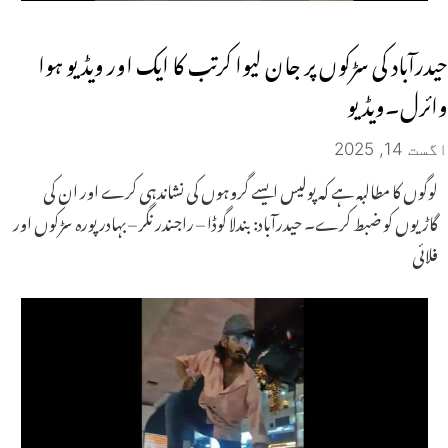
حیدرآباد کی سڑکوں پر جان لیوا کرتب کا ایک اور ویڈیو ہوا
وائرل۔ویڈیو
اگست 14, 2025
لوگوں کا مطالبہ ہے کہ پولیس ایسے گروہوں کی نشاندہی کرے اور ان کی
گاڑیوں کو ضبط کرے۔ حیدرآباد: بندلا گوڈا – راجندر نگر – بہادر پورہ سڑکوں اور
فلائی