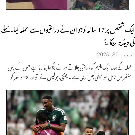
ایک شخص پر 17 سالہ نوجوان نے درانتیوں سے حملہ کیا، حملے
کی ویڈیو ریکارڈ
دسمبر 30, 2025
حملہ کے بعد، ایک ملزم کو درانتی چلاتے ہوئے دیکھا جا رہا ہے جس کے پس
منظر میں تامل موسیقی چل رہی ہے۔ چنئی: پولیس نے اتوار، 28 دسمبر کو