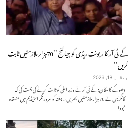
کے ٹی آر کا ریونت ریڈی کو چیالنج ’’70ہزار ملازمتیں ثابت
کریں‘‘
جولائی 18, 2026
دھوکے کا مکان: کے ٹی آر نے وزیر اعلی کو ثابت کرنے کی ہمت کی کہ
کانگریس نے 70 ہزار ملازمتیں بھریں۔ ہفتہ کو سرور نگر اسٹیڈیم میں منعقدہ
‘یووا