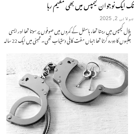
تک ایک نوجوان کیمپس میں بھی مقیم رہا
جولائی 2, 2025
بلال کیمپس میں رہتا تھا، ہاسٹل کے کمروں میں صوفوں پر سوتا تھا اور ایسی
جگہوں کا دورہ کرتا تھا جہاں مفت کافی دستیاب تھی۔ ممبئی میں ایک 22 سالہ