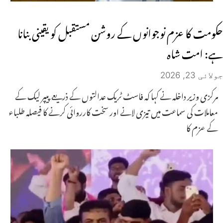
حکومت کا عزم نوجوانوں کے روشن مستقبل کو یقینی بنانا
ہے: امت شاہ
جولائی 23, 2026
مرکزی وزیر داخلہ نے کہا کہ فاسٹ ٹریک عدالتوں کے ذریعے پیپر لیک کے
معاملات کی سماعت میں تیزی لانے اور سخت کارروائی کرنے کا فیصلہ طلباء
کے عزم کا