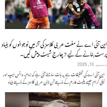
این آئی اے نے مفت عربی کلاسز کی آڑ میں نوجوانوں کو بنیاد
پرست بنانے کے لیے 7 چارج شیٹ پیش کیں۔
دسمبر 13, 2025
این آئی اے کی تحقیقات سے یہ بات سامنے آئی ہے کہ زوم، واٹس ایپ اور
ٹیلی گرام جیسے پلیٹ فارم کے ذریعے آن لائن عربی کلاسز کے ذریعے بنیاد