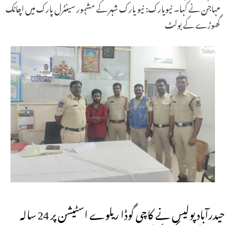
مہاجن نے کہا۔ نیویارک: نیو یارک شہر کے مشہور سینٹرل پارک میں اچانک
گھوڑے کے بولٹ
حیدرآباد پولیس نے کاچی گوڈا ریلوے اسٹیشن پر 24 سالہ