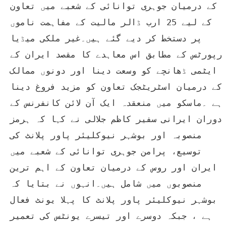
کے درمیان جوہری توانائی کے شعبے میں تعاون 
کے لیے 25 ارب ڈالر مالیت کے مفاہمت ناموں 
پر دستخط کر دیے گئے ہیں۔غیر ملکی میڈیا 
رپورٹس کے مطابق اس معاہدے کا مقصد ایران کے 
ایٹمی ڈھانچے کو وسعت دینا اور دونوں ممالک 
کے درمیان اسٹریٹجک تعاون کو مزید فروغ دینا 
ہے ۔ماسکو میں منعقدہ ایک آن لائن کانفرنس کے 
دوران ایرانی سفیر کاظم جلالی نے کہا کہ ہرمز 
منصوبہ اور بوشہر نیوکلیئر پاور پلانٹ کی 
توسیع، پرامن جوہری توانائی کے شعبے میں 
ایران اور روس کے درمیان تعاون کے اہم ترین 
منصوبوں میں شامل ہیں۔انہوں نے بتایا کہ 
بوشہر نیوکلیئر پاور پلانٹ کا پہلا یونٹ فعال 
ہے ، جبکہ دوسرے اور تیسرے یونٹس کی تعمیر 