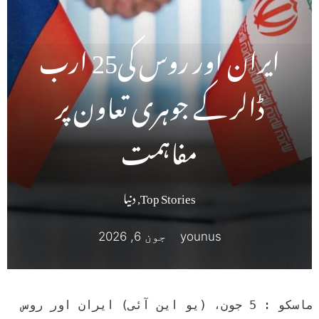
ایران اور روس کی25 ارب
ڈالر کے جوہری تعاون پر
مفاہمت
Top Stories
,
دنیا
younus
جون 6, 2026
 ماسکو : 5 جون، (یو این آئی) ایران اور روس 