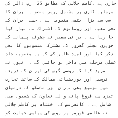
جاری ہے ۔کاظم جلالی کے مطابق 25 ارب ڈالر کی 
سرمایہ کاری پر مشتمل ہرمز منصوبہ ایران کا 
سب سے بڑا ایٹمی منصوبہ ہے ، جسے ایران کے 
نجی شعبے اور روساتوم کے اشتراک سے تیار کیا 
جا رہا ہے ۔ایرانی سفیر نے چھوٹے پیمانے کے 
جوہری بجلی گھروں کے مشترکہ منصوبوں کا بھی 
ذکر کیا اور امید ظاہر کی کہ یہ منصوبے جلد 
عملی مرحلے میں داخل ہو جائیں گے ۔ انہوں نے 
مزید کہا کہ روسی گیس کی ایران کے ذریعے 
ترسیل اور یوریشیائی ممالک کے ساتھ تجارت 
میں توسیع بھی تہران اور ماسکو کے درمیان 
تیزی سے فروغ پانے والے تعاون کے شعبوں میں 
شامل ہے ۔ کانفرنس کے اختتام پر کاظم جلالی 
نے عالمی فورمز پر روس کی سیاسی حمایت کو 