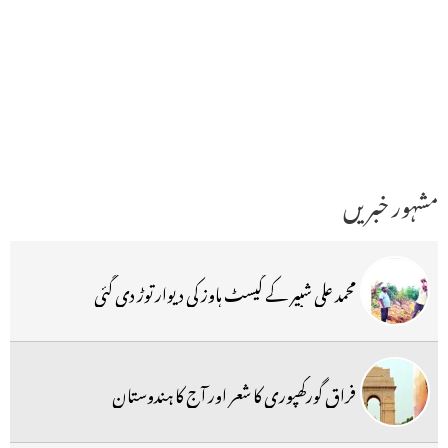
مشہور خبریں
محمد علی شبیر کے گیسٹ ہاوز کی دیوار توڑ دی گئی
فراق گورکھپوری کا شعر اور آج کا ہندوستان