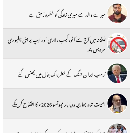
میرے والد سے میری زندگی کو خطرہ لاحق ہے
تلنگانہ میں آج سے آٹو، کیب ، لاری اور ایپ پر مبنی ڈیلیوری
سرویس بند
ٹرمپ ایران جنگ کے خطرناک جال میں پھنس گئے
امیت شاہ بھارتیہ ودیا پار مہوتسو 2026ء کا افتتاح کرینگے