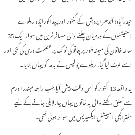
حیدرآباد: آندھرا پردیش کے گنٹور اور پیداکوراپڈو ریلوے
اسٹیشنوں کے درمیان چلنے والی مسافر ٹرین میں سوار ایک 35
سالہ خاتون کی مبینہ طور پر چاقو کی نوک پر عصمت دری کی گئی اور
اسے لوٹ لیا گیا، ریلوے پولیس نے بدھ کو یہاں بتایا۔
یہ واقعہ 13 اکتوبر کو اس وقت پیش آیا جب راجہ مہندرا ورم
سے تعلق رکھنے والی یہ خاتون یہاں چارلاپلی جانے کے لیے
سنتراگچی اسپیشل ایکسپریس میں سوار ہوئی تھی۔