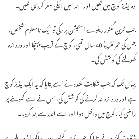
وہ لیڈیز کوچ میں تھیں اور ابتدا میں اکیلی سفر کررہی تھیں۔
جب ٹرین گنٹور ریلوے اسٹیشن پر رکی تو ایک نامعلوم شخص،
جس کی عمر تقریباً 40 سال تھی، کوچ کے قریب پہنچا اور دروازہ
کھولنے کی کوشش کی۔
یہاں تک کہ جب شکایت کنندہ نے اسے بتایا کہ یہ ایک لیڈیز کوچ
ہے اور دروازہ بند کرنے کی کوشش کی، اس نے اسے کھولنے پر
راضی کیا، کوچ میں داخل ہوا اور اسے اندر سے بند کردیا۔
شکایت کنندہ نے بتایا کہ جب ٹرین گنٹور اور پیداکوراپڈو ریلوے