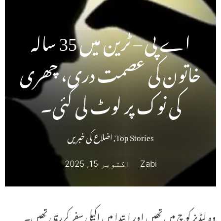
اے پی – ٹرین میں 35 سالہ
خاتون کی عصمت دری، چھری
کی نوک پر لوٹ لی گئی۔
Top Stories
,
اضلاع کی خبریں
Zabi
اکتوبر 15, 2025
وہ لیڈیز کوچ میں تھیں اور ابتدا میں اکیلی سفر کررہی تھیں۔