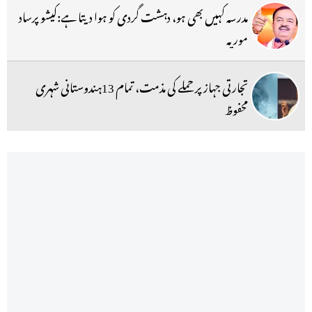
مدرسہ کہیں بھی ہو، دہشت گردی کو ہوا دیتا ہے:کیشو پرساد
موریہ
تجارتی جہاز پر حملے کی مذمت، تمام 13ہندوستانی شہری
محفوظ