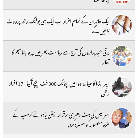
ایک خاندان کے تمام افراد اب ایک ہی پولنگ بوتھ پر ووٹ
ڈالیں گے
برقی عہدیداروں کی آج سے ریاست بھر میں پرجا باٹا مہم کا
آغاز
ایئر انڈیا کا طیارہ ہوا میں اچانک 300 فٹ نیچے آگیا ، 17 افراد
زخمی
اسرائیل کی ہٹ دھرمی برقرار، نیتن یاہونے ٹرمپ کے
غزہ منصوبہ کو مستردکردیا