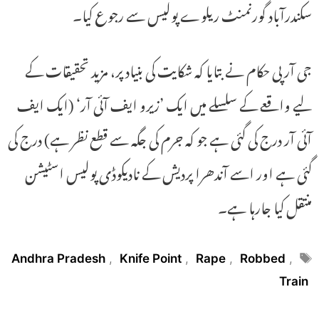
سکندرآباد گورنمنٹ ریلوے پولیس سے رجوع کیا۔
جی آر پی حکام نے بتایا کہ شکایت کی بنیاد پر، مزید تحقیقات کے
لیے واقعے کے سلسلے میں ایک ’زیرو ایف آئی آر‘ (ایک ایف
آئی آر درج کی گئی ہے جو کہ جرم کی جگہ سے قطع نظر ہے) درج کی
گئی ہے اور اسے آندھرا پردیش کے نادیکوڈی پولیس اسٹیشن
منتقل کیا جارہا ہے۔
Tags
Andhra Pradesh
,
Knife Point
,
Rape
,
Robbed
,
Train