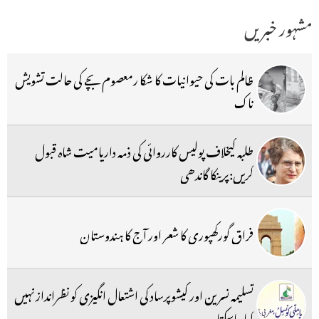
مشہور خبریں
ظالم بات کی حیوانیات کا شکا رمعصوم بچے کی حالت تشویش
ناک
طلبہ کیخلاف پولیس کارروائی کی ذمہ داریامیت شاہ قبول
کریں:پرینکا گاندھی
فراق گورکھپوری کا شعر اور آج کا ہندوستان
تسلیمہ نسرین اور کیشوپرساد کی اشتعال انگیزی کو نظرانداز نہیں
کیا جاسکتا