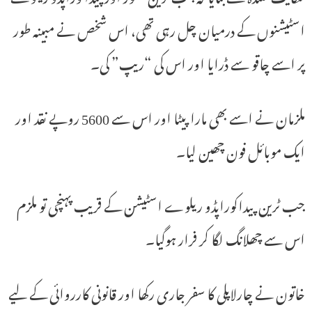
اسٹیشنوں کے درمیان چل رہی تھی، اس شخص نے مبینہ طور
پر اسے چاقو سے ڈرایا اور اس کی “ریپ” کی۔
ملزمان نے اسے بھی مارا پیٹا اور اس سے 5600 روپے نقد اور
ایک موبائل فون چھین لیا۔
جب ٹرین پیداکوراپڈو ریلوے اسٹیشن کے قریب پہنچی تو ملزم
اس سے چھلانگ لگا کر فرار ہوگیا۔
خاتون نے چارلاپلی کا سفر جاری رکھا اور قانونی کارروائی کے لیے