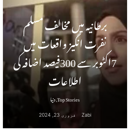
برطانیہ میں مخالف مسلم
نفرت انگیز واقعات میں
7اکٹوبر سے 300فیصد اضافہ کی
اطلاعات
Top Stories
,
دنیا
Zabi
فروری 23, 2024