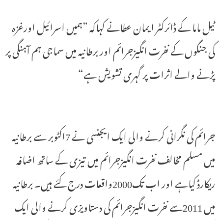
ٹیل ماما کے ڈائرکٹر ایمان عطانے کہاکہ ”ہمیں اسرائیل اورغزہ
کی جنگوں کے نفرت انگیزجرائم اور برطانیہ میں سماجی ہم آہنگی پر
پڑنے والے اثرات پر گہری تشویش ہے“
جرائم کی نگرانی کرنے والی ایک ایجنسی نے 7اکٹوبر سے برطانیہ
میں مسلم مخالف نفرت انگیزجرائم میں تیزی کے ساتھ اضافہ
ریکارڈ کیاہے اور اب تک2000واقعات درج کئے ہیں۔ برطانیہ
میں 2011سے نفرت انگیزجرائم کی دستاویزی کرنے والی ایک