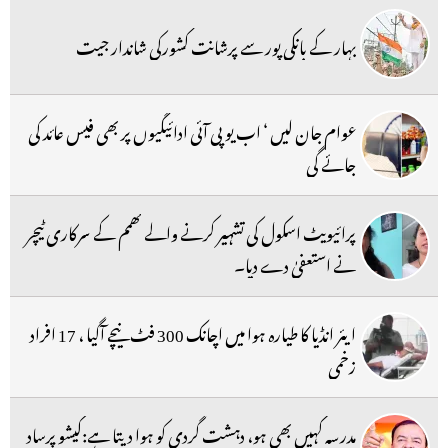
بہار کے بانکی پور سے پرشانت کشورکی شاندار جیت
عوام جان لیں ‘ اب یو پی آئی ادائیگیوں پر بھی فیس عائد کی
جائے گی
پرائیویٹ اسکول کی تشہیر کرنے والے کھمم کے سرکاری ٹیچر
نے استعفیٰ دے دیا۔
ایئر انڈیا کا طیارہ ہوا میں اچانک 300 فٹ نیچے آگیا ، 17 افراد
زخمی
مدرسہ کہیں بھی ہو، دہشت گردی کو ہوا دیتا ہے:کیشو پرساد