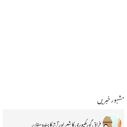
مشہور خبریں
فراق گورکھپوری کا شعر اور آج کا ہندوستان