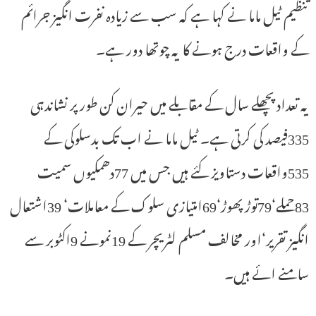
تنظیم ٹیل ماما نے کہا ہے کہ سب سے زیادہ نفرت انگیز جرائم
کے واقعات درج ہونے کا یہ چوتھا دور ہے۔
یہ تعداد پچھلے سال کے مقابلے میں حیران کن طور پر نشاندہی
335فیصد کی کرتی ہے۔ ٹیل ماما نے اب تک بدسلوکی کے
535واقعات دستاویز کئے ہیں جس میں 77دھمکیوں سمیت
83حملے‘79توڑ پھوڑ‘69امتیازی سلوک کے معاملات‘ 39اشتعال
انگیز تقریر‘اور مخالف مسلم لٹریچر کے 19نمونے 9اکٹوبر سے
سامنے ائے ہیں۔