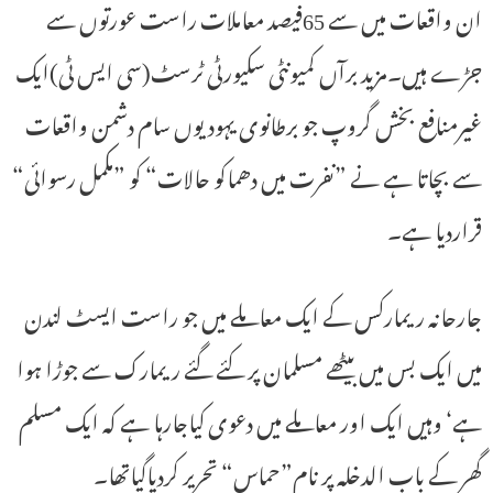
ان واقعات میں سے 65فیصد معاملات راست عورتوں سے
جڑے ہیں۔مزید برآں کمیونٹی سکیورٹی ٹرسٹ(سی ایس ٹی)ایک
غیرمنافع بخش گروپ جو برطانوی یہودیوں سام دشمن واقعات
سے بچاتا ہے نے ”نفرت میں دھماکو حالات“ کو ”مکمل رسوائی“
قراردیا ہے۔
جارحانہ ریمارکس کے ایک معاملے میں جو راست ایسٹ لندن
میں ایک بس میں بیٹھے مسلمان پر کئے گئے ریمارک سے جوڑا ہوا
ہے‘ وہیں ایک اور معاملے میں دعوی کیاجارہا ہے کہ ایک مسلم
گھر کے باب الدخلہ پر نام”حماس“ تحریر کردیاگیاتھا۔