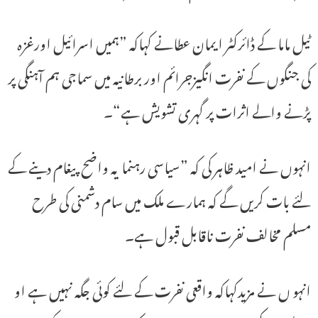
ٹیل ماما کے ڈائرکٹر ایمان عطانے کہاکہ ”ہمیں اسرائیل اورغزہ
کی جنگوں کے نفرت انگیزجرائم اور برطانیہ میں سماجی ہم آہنگی پر
پڑنے والے اثرات پر گہری تشویش ہے“۔
انہوں نے امید ظاہر کی کہ ”سیاسی رہنما یہ واضح پیغام دینے کے
لئے بات کریں گے کہ ہمارے ملک میں سام دشمنی کی طرح
مسلم مخالف نفرت ناقابل قبول ہے۔
انہو ں نے مزیدکہاکہ واقعی نفرت کے لئے کوئی جگہ نہیں ہے او