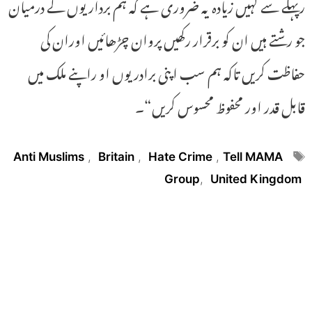
رپہلے سے کہیں زیادہ یہ ضروری ہے کہ ہم برداریوں کے درمیان
جو رشتے ہیں ان کو برقرار رکھیں پروان چڑھائیں اوران کی
حفاظت کریں تاکہ ہم سب اپنی برادریوں او راپنے ملک میں
قابل قدر اور محفوظ محسوس کریں“۔
Tags
Anti Muslims
,
Britain
,
Hate Crime
,
Tell MAMA
Group
,
United Kingdom