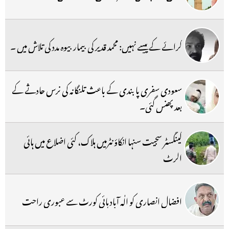
کرائے کے پیسے نہیں: محمد قدیر کی بیمار بیوہ مدد کی تلاش میں ۔
سعودی سفری پابندی کے باعث تلنگانہ کی نرس حادثے کے
بعد پھنس گئی۔
گینگسٹر سجیت سنہا انکاؤنٹرمیں ہلاک، کئی اضلاع میں ہائی
الرٹ
افضال انصاری کو الٰہ آباد ہائی کورٹ سے عبوری راحت