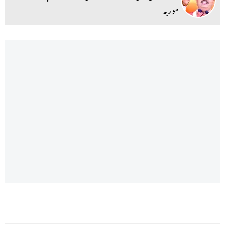
موریہ