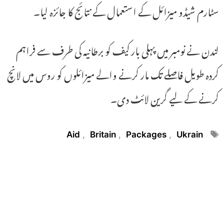
سٹارم شیڈو میزائل کے استعمال کے نتائج کا جائزہ لیا۔
لندن نے نومبر میں پہلی بار کیف کو برطانیہ کی طرف سے فراہم
کردہ طویل فاصلے تک مار کرنے والے میزائلوں کو روس میں لانچ
کرنے کے لیے گرین لائٹ دی۔
Tags
Aid
,
Britain
,
Packages
,
Ukrain