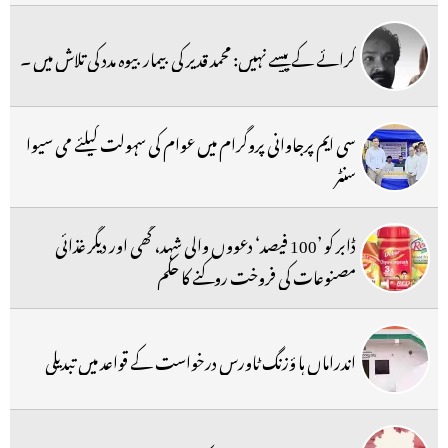
کرائے کے پیسے نہیں: محمد قدیر کی بیمار بیوہ مدد کی تلاش میں ۔
سی ایم پرجاوانی پروگرام میں عوام کی سہولت کیلئے می سیوا
سنٹر
ڈابر کو ’100 فیصد‘ دعووں والی شہد، گھی اور دیگر غذائی
مصنوعات کی فروخت روکنے کا حکم
اندراماں ہا ؤزنگ ٹاورس درخواست کے قواعد میں تبدیلی