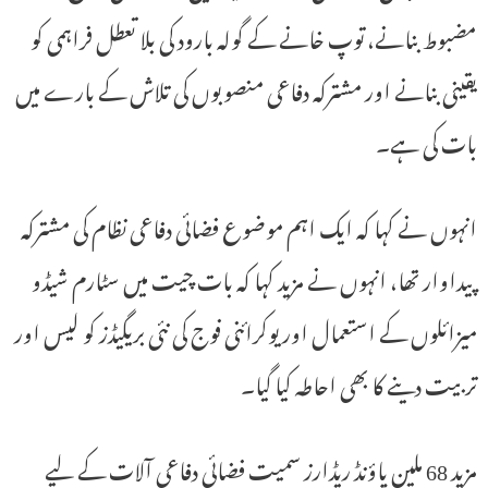
مضبوط بنانے، توپ خانے کے گولہ بارود کی بلا تعطل فراہمی کو
یقینی بنانے اور مشترکہ دفاعی منصوبوں کی تلاش کے بارے میں
بات کی ہے۔
انہوں نے کہا کہ ایک اہم موضوع فضائی دفاعی نظام کی مشترکہ
پیداوار تھا، انہوں نے مزید کہا کہ بات چیت میں سٹارم شیڈو
میزائلوں کے استعمال اور یوکرائنی فوج کی نئی بریگیڈز کو لیس اور
تربیت دینے کا بھی احاطہ کیا گیا۔
مزید 68 ملین پاؤنڈ ریڈارز سمیت فضائی دفاعی آلات کے لیے