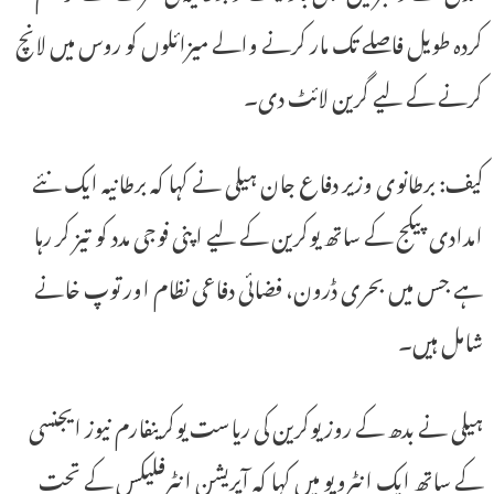
کردہ طویل فاصلے تک مار کرنے والے میزائلوں کو روس میں لانچ
کرنے کے لیے گرین لائٹ دی۔
کیف: برطانوی وزیر دفاع جان ہیلی نے کہا کہ برطانیہ ایک نئے
امدادی پیکج کے ساتھ یوکرین کے لیے اپنی فوجی مدد کو تیز کر رہا
ہے جس میں بحری ڈرون، فضائی دفاعی نظام اور توپ خانے
شامل ہیں۔
ہیلی نے بدھ کے روز یوکرین کی ریاست یوکرینفارم نیوز ایجنسی
کے ساتھ ایک انٹرویو میں کہا کہ آپریشن انٹرفلیکس کے تحت