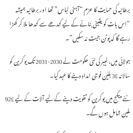
برطانیہ کی حمایت کا عزم “آہنی لباس” تھا اور برطانیہ ہمیشہ
“اس بات کو یقینی بنانے کے لیے کندھے سے کندھا ملا کر کھڑا
رہے گا کہ پوٹن جیت نہ سکیں”۔
جولائی میں، لیبر کی نئی حکومت نے 2030-2031 تک یوکرین کو
سالانہ £3 بلین فوجی امداد دینے کا عہد کیا۔
نئے پیکج میں یوکرین کو تقویت دینے کے لیے آلات کے لیے £92
ملین شامل ہوں گے۔