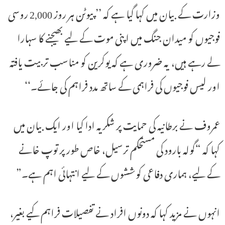
وزارت کے بیان میں کہا گیا ہے کہ ’’پیوٹن ہر روز 2,000 روسی
فوجیوں کو میدان جنگ میں اپنی موت کے لیے بھیجنے کا سہارا
لے رہے ہیں، یہ ضروری ہے کہ یوکرین کو مناسب تربیت یافتہ
اور لیس فوجیوں کی فراہمی کے ساتھ مدد فراہم کی جائے۔‘‘
عمروف نے برطانیہ کی حمایت پر شکریہ ادا کیا اور ایک بیان میں
کہا کہ “گولہ بارود کی مستحکم ترسیل، خاص طور پر توپ خانے
کے لیے، ہماری دفاعی کوششوں کے لیے انتہائی اہم ہے۔”
انہوں نے مزید کہا کہ دونوں افراد نے تفصیلات فراہم کیے بغیر،