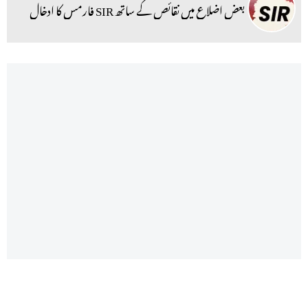
بعض اضلاع میں نقائص کے ساتھ SIR فارمس کا ادخال