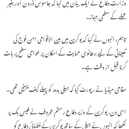
وزارت دفاع نے ایک بیان میں کہا کہ جاسوس ڈرون اور بغیر
عملے کے سطحی جہاز۔
تاہم، انہوں نے کہا کہ یوکرین میں بین الاقوامی امن فوج کی
تعیناتی کے لیے برطانوی حمایت کے امکان پر عوامی سطح پر بات
کرنا قبل از وقت ہے۔
مقامی میڈیا نے رپورٹ کیا کہ ہیلی بدھ کو پہلے کیف پہنچی تھی۔
اسی دن، یوکرین کے وزیر دفاع رستم عمروف نے فیس بک پر
لکھا کہ انہوں نے ہیلی کے ساتھ یوکرین کے فضائی دفاع کو