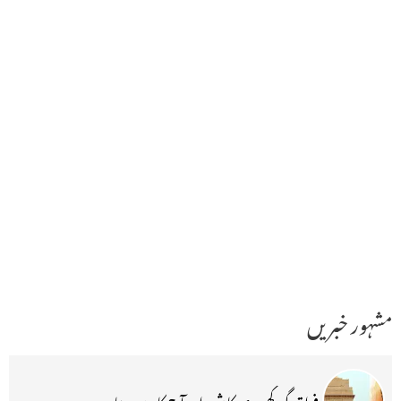
مشہور خبریں
فراق گورکھپوری کا شعر اور آج کا ہندوستان