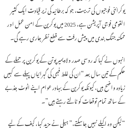
یوکرائنی فوجیوں کی تربیت، جو کہ برطانیہ کی زیر قیادت ایک کثیر
القومی فوجی آپریشن ہے، 2025 میں یوکرین کے امن عمل اور
ممکنہ جنگ بندی میں پیش رفت سے قطع نظر جاری رہے گی۔
انہوں نے کہا کہ روسی صدر ولادیمیر پوتن کے یوکرین پر حملے کے
حکم کے تین سال بعد “ان کی غلط فہمی کی گہرائیاں پہلے سے کہیں
زیادہ واضح ہیں، کیونکہ یوکرین کے بہادر عوام اپنے اٹوٹ جذبے
کے ساتھ تمام توقعات کو ٹالتے رہتے ہیں”۔
“لیکن وہ اکیلے نہیں جاسکتے،” ہیلی نے مزید کہا، کیف کے لیے