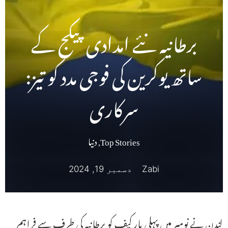
برطانیہ نئے امدادی پیکج کے
ساتھ یوکرین کی فوجی مدد کو تیز:
سرکاری
Top Stories
,
دنیا
Zabi
دسمبر 19, 2024
لندن نے نومبر میں پہلی بار کیف کو برطانیہ کی طرف سے فراہم