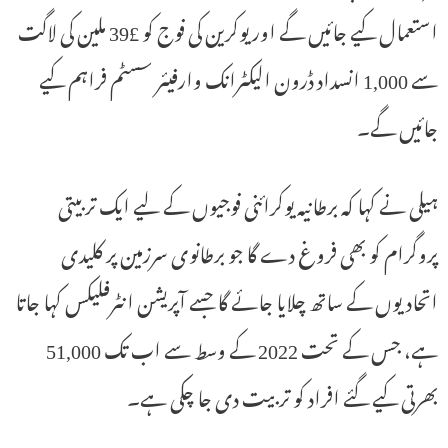
استعمال کیے جائیں گے اور یوکرین کی فوج کو £39 ملین کی لاگت
سے 1,000 انسداد ڈرون الیکٹرانک وارفیئر سسٹم فراہم کیے
جائیں گے۔
ہیلی نے کہا کہ برطانیہ یوکرائنی فوجیوں کے لیے ایک تربیتی
پروگرام کو بھی فروغ دے گا جو برطانوی سرزمین پر کلیدی
اتحادیوں کے ساتھ چلایا جائے گا جسے آپریشن انٹرفلیکس کہا جاتا
ہے، جس کے تحت 2022 کے وسط سے اب تک 51,000
بھرتی کیے گئے افراد کو تربیت دی جا چکی ہے۔