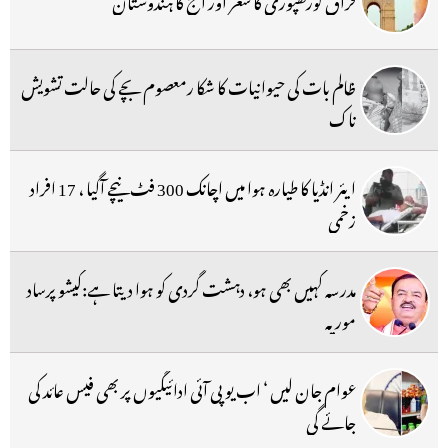
ظالم بات کی حیوانیات کا شکا رمعصوم بچے کی حالت تشویش
ناک
ایئر انڈیا کا طیارہ ہوا میں اچانک 300 فٹ نیچے آگیا ، 17 افراد
زخمی
مدرسہ کہیں بھی ہو، دہشت گردی کو ہوا دیتا ہے:کیشو پرساد
موریہ
عوام جان لیں ‘ اب یو پی آئی ادائیگیوں پر بھی فیس عائد کی
جائے گی