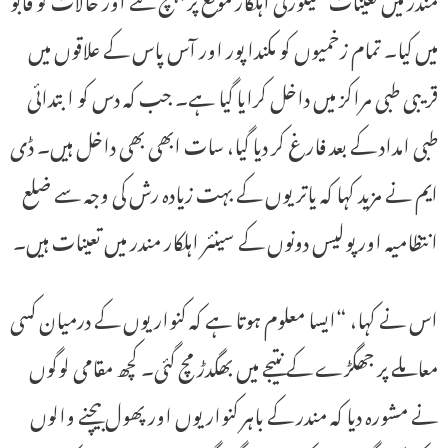
میں کیا۔ تمام زخمیوں کو مکندا پور اور آس پاس کے علاقوں میں
قریبی طبی مراکز میں داخل کرایا گیا ہے۔ جب کہ دس کو ابتدائی
طبی امداد کے بعد فارغ کر دیا گیا، سات ابھی بھی داخل ہیں۔ ڈی
ایم نے مزید کہا کہ یاتریوں کے بہت زیادہ رش کی وجہ سے ضلع
انتظامیہ اور پولیس دونوں کے سینئر اہلکار مندر میں تعینات ہیں۔
اس نے کہا، “ایسا معلوم ہوتا ہے کہ کنواریوں کے درمیان کسی
معاملے پر جھگڑے کے نتیجے میں بھگدڑ مچ گئی۔ کچھ مقامی لوگوں
نے مشورہ دیا کہ مندر کے باہر کنواریوں اور پھول بیچنے والوں