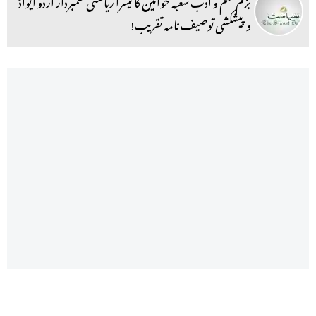
بزم علم و ادب شعبہ خواتین کا تیسرا ریاستی علمبردار اردو ایواڈ
و پیشکشی توصیف نامہ تقریب!