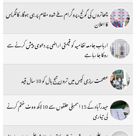
چھاتروں کی گونج،پروگرام طے شدہ مقام پر ہی ہوگا، کانگریس
کا اعلان
ارباب جامعہ نظامیہ کو قیمتی اراضی پر دعوی پیش کرنے سے
روکا جا رہا ہے
عصمت ریزی کیس میں ترون تیج پال کو 10 سال قید
حیدرآباد کے 15 اسمبلی حلقوں سے 10 لاکھ ووٹ ختم کرنے
کی تیاری