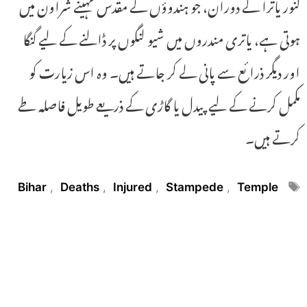
کنور یاترا کے دوران، جو ہندوؤں کے مقدس مہینے شراون میں
ہوتی ہے، یاتری مندروں میں شیو لنگوں پر ڈالنے کے لیے گنگا
اور دیگر ذرائع سے پانی لے کر جاتے ہیں۔ وہ اس زیارت کو
مکمل کرنے کے لیے پیدل یا گاڑی کے ذریعے طویل فاصلہ طے
کرتے ہیں۔
Tags
Bihar
,
Deaths
,
Injured
,
Stampede
,
Temple