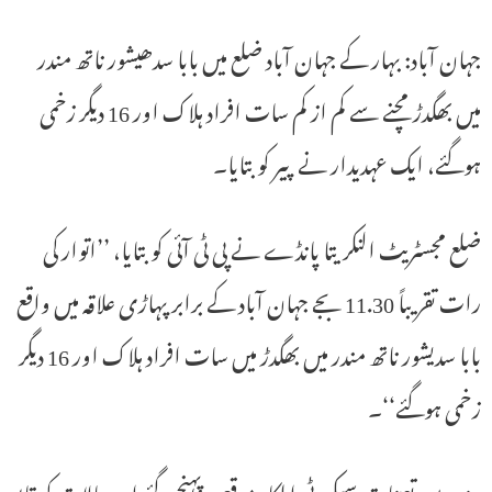
جہان آباد: بہار کے جہان آباد ضلع میں بابا سدھیشور ناتھ مندر
میں بھگدڑ مچنے سے کم از کم سات افراد ہلاک اور 16 دیگر زخمی
ہوگئے، ایک عہدیدار نے پیر کو بتایا۔
ضلع مجسٹریٹ النکریتا پانڈے نے پی ٹی آئی کو بتایا، ’’اتوار کی
رات تقریباً 11.30 بجے جہان آباد کے برابر پہاڑی علاقہ میں واقع
بابا سدیشور ناتھ مندر میں بھگدڑ میں سات افراد ہلاک اور 16 دیگر
زخمی ہوگئے‘‘۔
مندر میں تعینات سیکورٹی اہلکار موقع پر پہنچ گئے اور حالات کو قابو