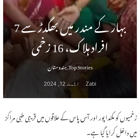
بہار کے مندر میں بھگدڑ سے 7
افراد ہلاک، 16 زخمی
Top Stories
,
ہندوستان
Zabi
اگست 12, 2024
زخمیوں کو مکندا پور اور آس پاس کے علاقوں میں قریبی طبی مراکز
میں داخل کرایا گیا ہے۔