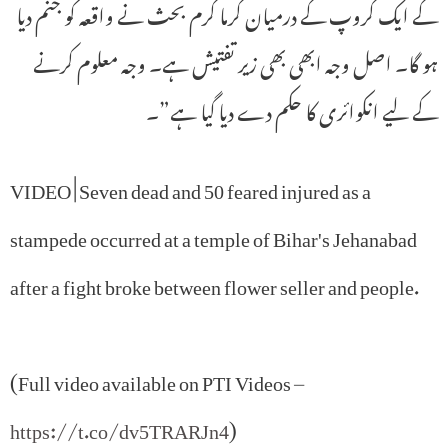
کے ایک گروپ کے درمیان گرما گرم بحث نے واقعہ کو جنم دیا
ہو گا۔ اصل وجہ ابھی بھی زیر تفتیش ہے۔ وجہ معلوم کرنے
کے لیے انکوائری کا حکم دے دیا گیا ہے”۔
VIDEO | Seven dead and 50 feared injured as a
stampede occurred at a temple of Bihar's Jehanabad
after a fight broke between flower seller and people.
(Full video available on PTI Videos –
https://t.co/dv5TRARJn4
)