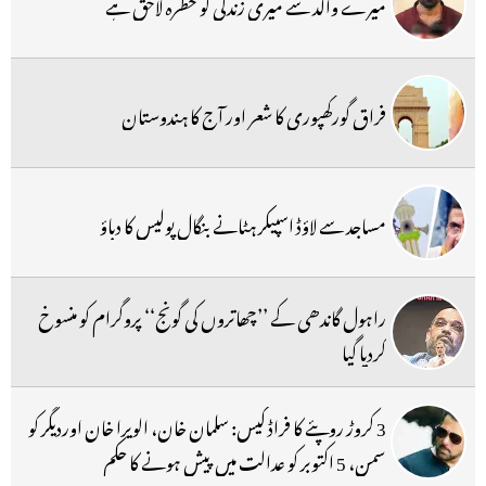
میرے والد سے میری زندگی کو خطرہ لاحق ہے
فراق گورکھپوری کا شعر اور آج کا ہندوستان
مساجد سے لاؤڈ اسپیکر ہٹانے بنگال پولیس کا دباؤ
راہول گاندھی کے ’’چھاتروں کی گونج‘‘ پروگرام کو منسوخ
کردیا گیا
3 کروڑ روپئے کا فراڈ کیس: سلمان خان، الویرا خان اوردیگر کو
سمن، 5 اکتوبر کو عدالت میں پیش ہونے کا حکم