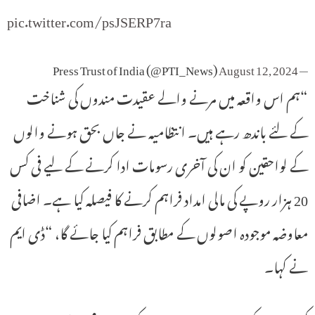
pic.twitter.com/psJSERP7ra
August 12, 2024
— Press Trust of India (@PTI_News)
“ہم اس واقعہ میں مرنے والے عقیدت مندوں کی شناخت
کے لئے باندھ رہے ہیں۔ انتظامیہ نے جاں بحق ہونے والوں
کے لواحقین کو ان کی آخری رسومات ادا کرنے کے لیے فی کس
20 ہزار روپے کی مالی امداد فراہم کرنے کا فیصلہ کیا ہے۔ اضافی
معاوضہ موجودہ اصولوں کے مطابق فراہم کیا جائے گا، “ڈی ایم
نے کہا۔