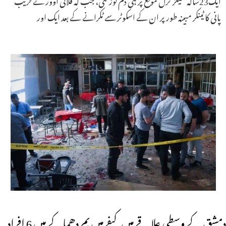
پانی کا ٹینکر مبینہ طور پر ان کے اسکوٹر سے ٹکرانے کے بعد ایک اور
دمشق کے وسطی علاقے میں کیفے میں بم دھماکے میں 6 افراد