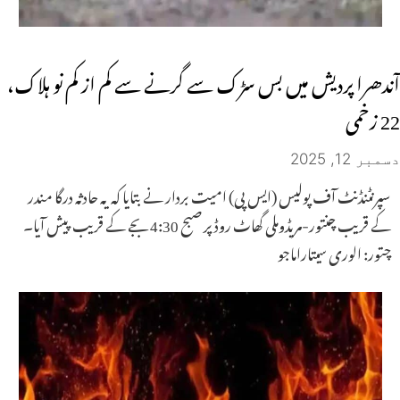
آندھرا پردیش میں بس سڑک سے گرنے سے کم از کم نو ہلاک،
22 زخمی
دسمبر 12, 2025
سپرنٹنڈنٹ آف پولیس (ایس پی) امیت بردار نے بتایا کہ یہ حادثہ درگا مندر
کے قریب چنتور-مریڈوملی گھاٹ روڈ پر صبح 4:30 بجے کے قریب پیش آیا۔
چتور: الوری سیتاراماجو