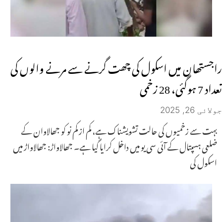
راجستھان میں اسکول کی چھت گرنے سے مرنے والوں کی
تعداد 7 ہوگئی، 28 زخمی
جولائی 26, 2025
بہت سے زخمیوں کی حالت تشویشناک ہے، کم از کم نو کو جھالاوان کے
ضلعی ہسپتال کے آئی سی یو میں داخل کرایا گیا ہے۔ جھالاواڑ: جھالاواڑ میں
اسکول کی