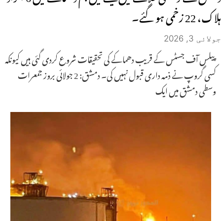
ہلاک، 22 زخمی ہو گئے۔
جولائی 3, 2026
پیلس آف جسٹس کے قریب دھماکے کی تحقیقات شروع کردی گئی ہیں کیونکہ
کسی گروپ نے ذمہ داری قبول نہیں کی۔ دمشق: 2 جولائی بروز جمعرات
وسطی دمشق میں ایک