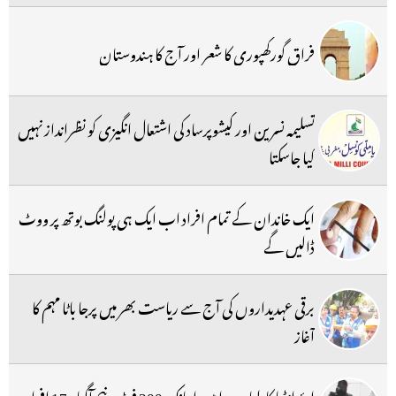
فراق گورکھپوری کا شعر اور آج کا ہندوستان
تسلیمہ نسرین اور کیشوپرساد کی اشتعال انگیزی کو نظرانداز نہیں
کیا جاسکتا
ایک خاندان کے تمام افراد اب ایک ہی پولنگ بوتھ پر ووٹ
ڈالیں گے
برقی عہدیداروں کی آج سے ریاست بھر میں پرجا باٹا مہم کا
آغاز
ایئر انڈیا کا طیارہ ہوا میں اچانک 300 فٹ نیچے آگیا ، 17 افراد