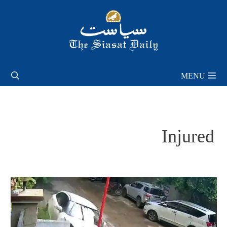
Skip
to
content
MENU
Injured