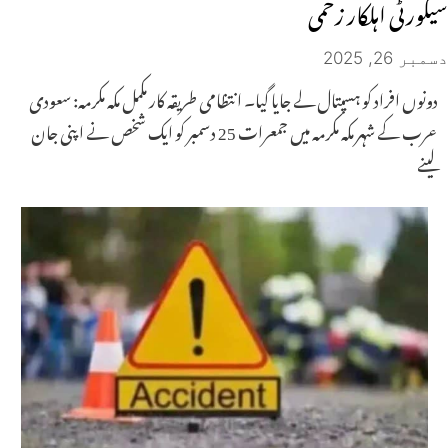
سیکورٹی اہلکار زخمی
دسمبر 26, 2025
دونوں افراد کو ہسپتال لے جایا گیا۔ انتظامی طریقہ کار مکمل مکہ مکرمہ: سعودی
عرب کے شہر مکہ مکرمہ میں جمعرات 25 دسمبر کو ایک شخص نے اپنی جان
لینے