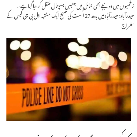
زخمیوں میں دو بچے بھی شامل ہیں جنہیں ہسپتال منتقل کر دیا گیا ہے۔
حیدرآباد: حیدرآباد میں بدھ 27 اگست کی صبح ایک مشتبہ ایل پی جی گیس کے
اخراج