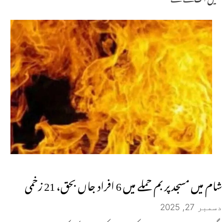
شام میں مسجد پر بم حملے میں 6 افراد جاں بحق، 21 زخمی
دسمبر 27, 2025