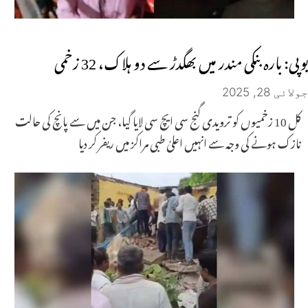
یوپی: بارہ بنکی مندر میں بھگدڑ سے دو ہلاک، 32 زخمی
جولائی 28, 2025
کل 10 زخمیوں کو ترویدی گنج سی ایچ سی لایا گیا، جن میں سے پانچ کی حالت
نازک ہونے کی وجہ سے انہیں اعلیٰ طبی مراکز میں ریفر کر دیا