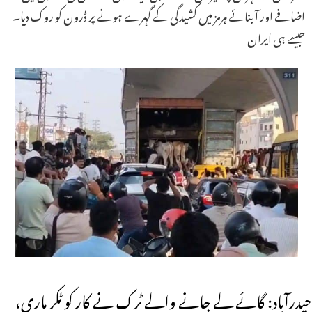
اضافے اور آبنائے ہرمز میں کشیدگی کے گہرے ہونے پر ڈرون کو روک دیا۔
جیسے ہی ایران
حیدرآباد: گائے لے جانے والے ٹرک نے کار کو ٹکر ماری،