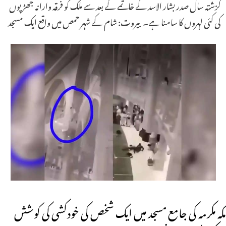
گزشتہ سال صدر بشار الاسد کے خاتمے کے بعد سے ملک کو فرقہ وارانہ جھڑپوں
کی کئی لہروں کا سامنا ہے۔ بیروت: شام کے شہر حمص میں واقع ایک مسجد
مکہ مکرمہ کی جامع مسجد میں ایک شخص کی خودکشی کی کوشش