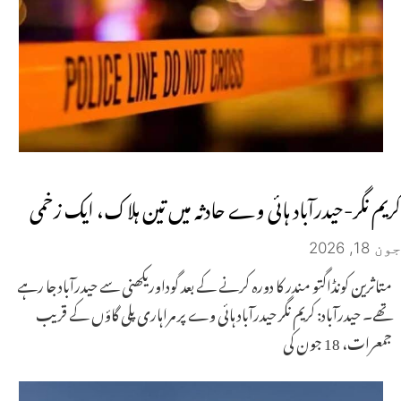
کریم نگر-حیدرآباد ہائی وے حادثہ میں تین ہلاک، ایک زخمی
جون 18, 2026
متاثرین کونڈاگتو مندر کا دورہ کرنے کے بعد گوداوریکھنی سے حیدرآباد جا رہے
تھے۔ حیدرآباد: کریم نگر حیدرآباد ہائی وے پر مراہاری پلی گاؤں کے قریب
جمعرات، 18 جون کی