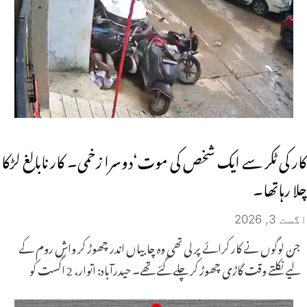
کار کی ٹکر سے ایک شخص کی موت‘دوسرا زخمی۔ کار نابالغ لڑکا
چلا رہاتھا۔
اگست 3, 2026
جن لوگوں نے کار کرائے پر لی تھی وہ چابیاں اندر چھوڑ کر واش روم کے
لیے نکلتے وقت گاڑی چھوڑ کر چلے گئے تھے۔ حیدرآباد: اتوار، 2 اگست کو