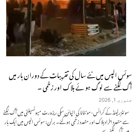
سوئس الپس میں نئے سال کی تقریبات کے دوران بار میں
آگ لگنے سے لوگ ہو ئے ہلاک اور زخمی ۔
جنوری 1, 2026
سوئٹزرلینڈ کے کرانس-مونٹانا کی الپائن سکی ریزورٹ میونسپلٹی میں آگ لگنے
سے متعدد افراد ہلاک اور متعدد زخمی ہو گئے۔ برلن: سوئس الپس میں ایک بار
میں آگ لگنے سے