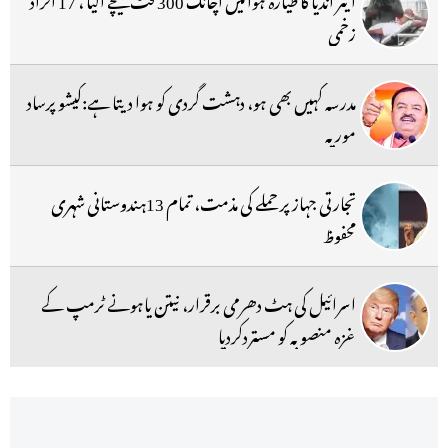
زخمی
مدرسہ کہیں بھی ہو، دہشت گردی کو ہوا دیتا ہے:کیشو پرساد
موریہ
تجارتی جہاز پر حملے کی مذمت، تمام 13ہندوستانی شہری
محفوظ
اسرائیل کی ہٹ دھرمی برقرار، نیتن یاہونے ٹرمپ کے
غزہ منصوبہ کو مستردکردیا