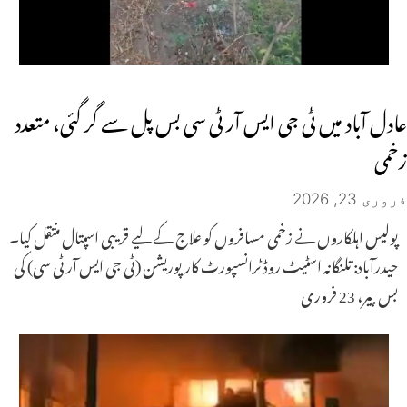
عادل آباد میں ٹی جی ایس آر ٹی سی بس پل سے گر گئی، متعدد
زخمی
فروری 23, 2026
پولیس اہلکاروں نے زخمی مسافروں کو علاج کے لیے قریبی اسپتال منتقل کیا۔
حیدرآباد: تلنگانہ اسٹیٹ روڈ ٹرانسپورٹ کارپوریشن (ٹی جی ایس آر ٹی سی) کی
بس پیر، 23 فروری