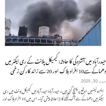
حیدرآباد میں آتشزدگی کا حادثہ: کیمیکل پلانٹ کے ری ایکٹر میں
دھماکے سے10 افراد ہلاک اور 20 سے زائد کارکن زخمی
جون 30, 2025
ایمبولینسیں موقع پر پہنچ گئی ہیں۔ حیدرآباد: حیدرآباد میں کیمیکل یونٹ میں ری
ایکٹر میں دھماکے سے آگ لگنے کا بڑا حادثہ پیش آیا۔ اس میں 10 افراد ہلاک اور