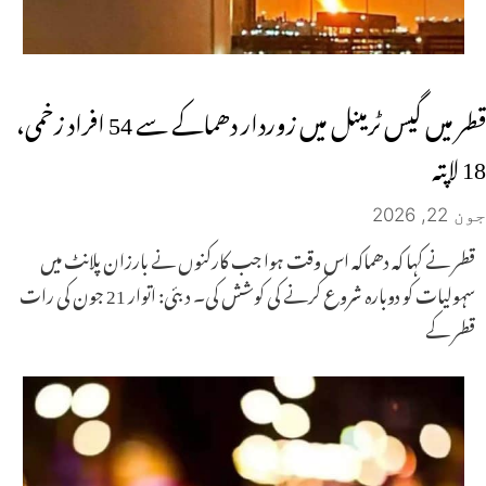
قطر میں گیس ٹرمینل میں زوردار دھماکے سے 54 افراد زخمی،
18 لاپتہ
جون 22, 2026
قطر نے کہا کہ دھماکہ اس وقت ہوا جب کارکنوں نے بارزان پلانٹ میں
سہولیات کو دوبارہ شروع کرنے کی کوشش کی۔ دبئی: اتوار 21 جون کی رات
قطر کے