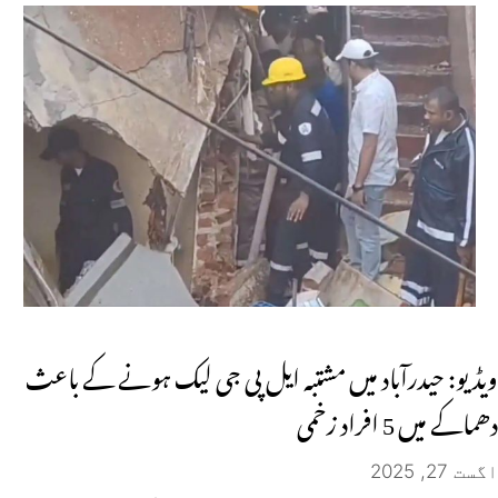
ویڈیو: حیدرآباد میں مشتبہ ایل پی جی لیک ہونے کے باعث
دھماکے میں 5 افراد زخمی
اگست 27, 2025