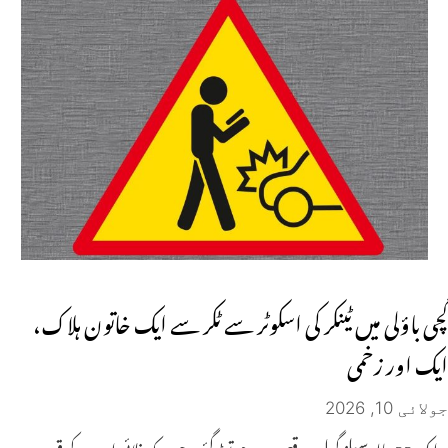
گچی باؤلی میں ٹینکر کی اسکوٹر سے ٹکر سے ایک خاتون ہلاک،
ایک اور زخمی
جولائی 10, 2026
ایک23سالہ سیلز گرل موقع پر ہی دم توڑ گئی، جب کہ فلائی اوور کے قریب