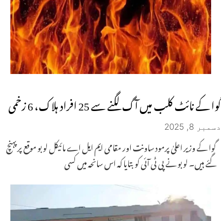
گوا کے نائٹ کلب میں آگ لگنے سے 25 افراد ہلاک، 6 زخمی
دسمبر 8, 2025
گوا کے وزیر اعلیٰ پرمود ساونت اور مقامی ایم ایل اے مائیکل لوبو موقع پر پہنچ
گئے ہیں۔ لوبو نے پی ٹی آئی کو بتایا کہ اس سانحہ میں کسی