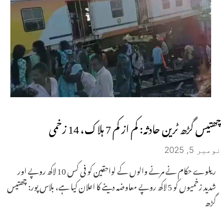
چھتیس گڑھ ٹرین حادثہ: کم از کم 7 ہلاک، 14 زخمی
نومبر 5, 2025
ریلوے حکام نے مرنے والوں کے لواحقین کو فی کس 10 لاکھ روپے اور
شدید زخمیوں کو 5 لاکھ روپے معاوضہ دینے کا اعلان کیا ہے، بلاس پور: چھتیس
گڑھ