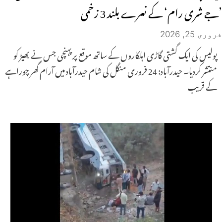
’جے شری رام‘ کے نعرے بلند 3 زخمی
فروری 25, 2026
پولیس کی ایک گشتی گاڑی اہلکاروں کے ساتھ موقع پر پہنچی جس نے بھیڑ کو
منتشر کردیا۔ حیدرآباد: 24 فروری منگل کی شام حیدرآباد میں آرام گھر چوراہے
کے قریب