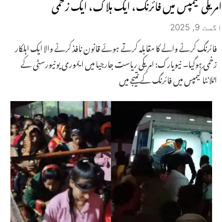
امریکی کیمپس میں فائرنگ، ایک ہلاک، ایک زخمی
اگست 9, 2025
فائرنگ کرنے والے کا مقابلہ کرتے ہوئے قانون نافذ کرنے والا ایک اہلکار
زخمی ہوگیا۔ نیویارک: امریکی ریاست جارجیا میں ایموری یونیورسٹی کے
اٹلانٹا کیمپس میں فائرنگ کے نتیجے میں