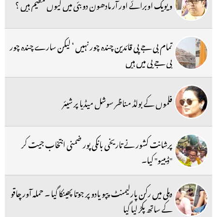
ویویک اوبرائے اور آر مادھون دوبئی میں کیوں مقیم ہیں ؟
تمام بی جے پی قائدین چندہ چور نہیں ‘ لیکن سارے چندہ چور
بی جے پی میں ہیں
فلموں کے بولڈ مناظر سوشل میڈیا پر شیئر
پرشانت کشور نے تاریخی بانکی پور ضمنی انتخاب جیت کر
''ڈیبیو'' کیا۔
دہلی میں رکن پارلیمنٹ پپو یادو پر جوتا پھینکا گیا ۔ حملہ آور چاقو
کے ساتھ پکڑ لیا گیا