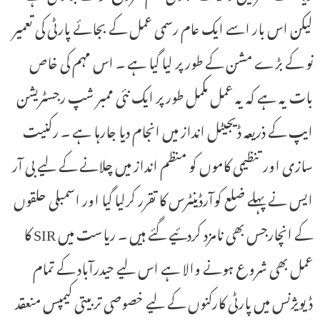
لیکن اس بار اسے ایک عام رسمی عمل کے بجائے پارٹی کی تعمیر
نو کے بڑے مشن کے طور پر لیا گیا ہے ۔ اس مہم کی خاص
بات یہ ہے کہ یہ عمل مکمل طور پر ایک نئی ممبر شپ رجسٹریشن
ایپ کے ذریعہ ڈیجیٹل انداز میں انجام دیا جارہا ہے ۔ رکنیت
سازی اور تنظیمی کاموں کو منظم انداز میں چلانے کے لیے بی آر
ایس نے پہلے ضلع کوآرڈینٹرس کا تقرر کرلیا گیا اور اسمبلی حلقوں
کے انچارجس بھی نامزد کردئیے گئے ہیں ۔ ریاست میں SIR کا
عمل بھی شروع ہونے والا ہے اس لیے حیدرآباد کے تمام
ڈیویژنس میں پارٹی کارکنوں کے لیے خصوصی تربیتی کیمپس منعقد