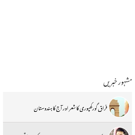
مشہور خبریں
فراق گورکھپوری کا شعر اور آج کا ہندوستان