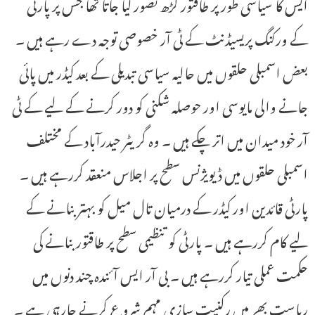
ایس کا سیاسی طور پر طاقتور گڑھ تصور کیا جاتا تھا جس پر پارٹی
کے ورکنگ پریسیڈنٹ کے ٹی آر خصوصی توجہ دے رہے ہیں ۔
بعض اسمبلی حلقوں میں حالیہ سیاسی تبدیلی کے بعد کیڈر میں پائی
جانے والی مایوسی اور حوصلہ شکنی کو دور کرنے کے لیے کے ٹی
آر خود میدان میں اتر چکے ہیں ۔ وہ گریٹر حیدرآباد کے مختلف
اسمبلی حلقوں میں ڈیویژنس سطح پر اجلاس منعقد کررہے ہیں ۔
پارٹی قائدین اور کیڈر کے درمیان تال میل کو بہتر بنانے کے
لیے کام کررہے ہیں ۔ پارٹی کو تنظیمی سطح پر طاقتور بنانے کی
حکمت عملی تیار کررہے ہیں ۔ بی آر ایس آئندہ چند دنوں میں
ریاست بھر میں رکنیت سازی مہم شروع کرنے جارہی ہے ۔