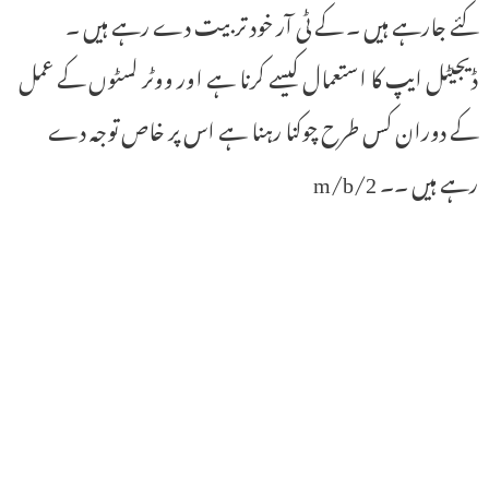
کئے جارہے ہیں ۔ کے ٹی آر خود تربیت دے رہے ہیں ۔
ڈیجیٹل ایپ کا استعمال کیسے کرنا ہے اور ووٹر لسٹوں کے عمل
کے دوران کس طرح چوکنا رہنا ہے اس پر خاص توجہ دے
رہے ہیں ۔۔ 2/m/b