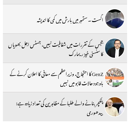
اگست ۔ ستمبر میں بارش میں کمی کا اندیشہ
ججس کے تقررات میں شفافیت نہیں، جسٹس اجل بھویاں
کا سنسنی خیز ریمارک
GenZ کا احتجاج، وزیراعظم سے معافی کا اعلان کرنے کے
باوجود حالات قابو میں نہیں
پنکچر بنانے والے طلبا کے مظاہرین کی تعداد زیادہ ہے:
بیدھوری