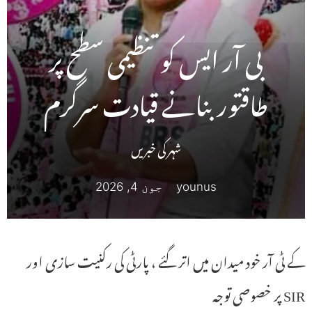
بی آر ایس کو تنظیمی سطح پر
طاقتور بنانے قیادت سرگرم
شہر کی خبریں
younus
جون 4, 2026
کے ٹی آر خود میدان میں اتر گئے ، پارٹی کی رکنیت سازی اور
SIR پر خصوصی توجہ