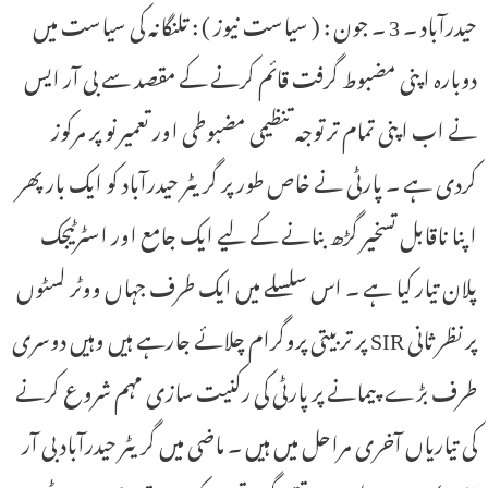
حیدرآباد ۔ 3 ۔ جون : ( سیاست نیوز ) : تلنگانہ کی سیاست میں
دوبارہ اپنی مضبوط گرفت قائم کرنے کے مقصد سے بی آر ایس
نے اب اپنی تمام تر توجہ تنظیمی مضبوطی اور تعمیر نو پر مرکوز
کردی ہے ۔ پارٹی نے خاص طور پر گریٹر حیدرآباد کو ایک بار پھر
اپنا ناقابل تسخیر گڑھ بنانے کے لیے ایک جامع اور اسٹرٹیجک
پلان تیار کیا ہے ۔ اس سلسلے میں ایک طرف جہاں ووٹر لسٹوں
پر نظر ثانی SIR پر تربیتی پروگرام چلائے جارہے ہیں وہیں دوسری
طرف بڑے پیمانے پر پارٹی کی رکنیت سازی مہم شروع کرنے
کی تیاریاں آخری مراحل میں ہیں ۔ ماضی میں گریٹر حیدرآباد بی آر