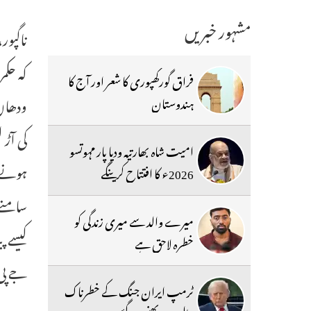
مشہور خبریں
کہ حکم
فراق گورکھپوری کا شعر اور آج کا
ودھان 
ہندوستان
کی آڑ
امیت شاہ بھارتیہ ودیا پار مہوتسو
ہونے 
2026ء کا افتتاح کرینگے
سامنے 
میرے والد سے میری زندگی کو
کیسے پ
خطرہ لاحق ہے
جے پی 
ٹرمپ ایران جنگ کے خطرناک