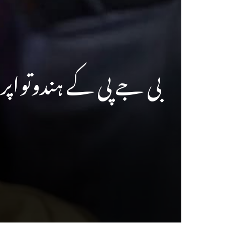
بی جے پی کے ہندوتواپر 