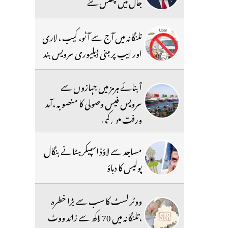
جال میں پھنس گئے
تلنگانہ میں آج سے آٹو، کیب ، لاری
اور ایپ پر مبنی ڈیلیوری سرویس بند
آبنائے ہرمز میں جہازوں سے
سرویس فیس وصولی کا منصوبہ ،آمد
ورفت میں کمی
مساجد سے لاؤڈ اسپیکر ہٹانے بنگال
پولیس کا دباؤ
ووٹر لسٹ کا سب سے بڑا خطرہ
،تلنگانہ میں 70 لاکھ سے زائد ووٹ