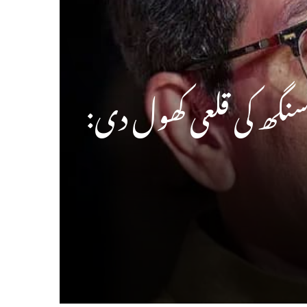
سنگھ کی قلعی کھول دی: