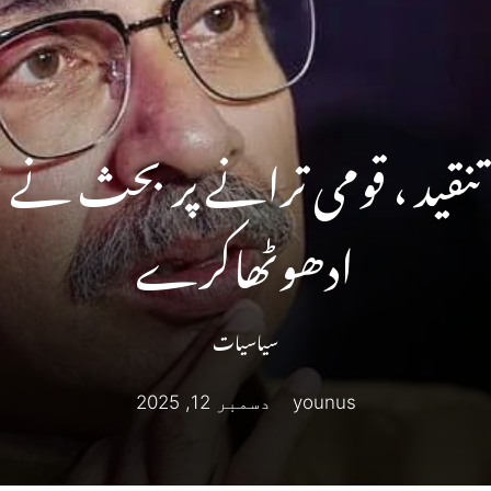
تنقید ، قومی ترانے پر بحث نے 
ادھوٹھاکرے
سیاسیات
younus
دسمبر 12, 2025