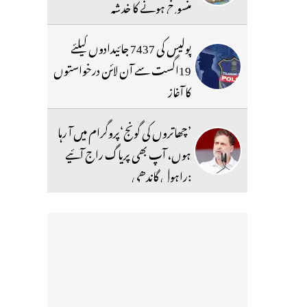
منسوخ ہونے کا خدشہ
پولیس کی 7437 جائیدادوں کیلئے
19اگست سے آن لائن درخواستوں
کا آغاز
’چھاتروں کی گونج‘پروگرام میں آ رہا
ہوں، آپ بھی پریاگ راج آئیے
:راہول گاندھی