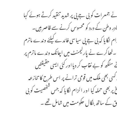
ھاکرے نے جمعرات کو بی جے پی پر شدید تنقید کرتے ہوئے کہا
مادرِ وطن کے درد کو محسوس کرنے سے قاصر ہیں۔
لگایا کہ بی جے پی سیاسی فائدے کیلئے وندے ماترم
 ۔ٹھاکرے نے پارلیمنٹ میں اچانک وندے ماترم پر
گھ کو بے نقاب کر دیااور کئی ایسی حقیقتیں
کسی بھی ملک میں قومی ترانے پر اس طرح کا تنازعہ
 پر بھی حملہ کیا اور الزام لگایا کہ جس شخصیت کو بی
الحق کے ساتھ بنگال حکومت میں شامل تھے ۔