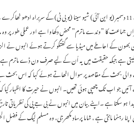
ناگپور، 11 دسمبر (یو این آئی) شیو سینا (یو بی ٹی) کے سربراہ ادھو ٹ
راں جماعت کا ”وندے ماترم” محض دکھاوا ہے اور عملی طور پر وہ 
بھون کے احاطے میں میڈیا سے گفتگو کرتے ہوئے انہوں نے الزام 
 لیتی ہے جبکہ حقیقت میں یہ اُن کے لیے صرف ون ڈے ماترم ہے
والی بحث کے مقاصد پر سوال اٹھاتے ہوئے کہا کہ اس بحث نے سن
آئیں جو اب تک چھپی ہوئی تھیں۔ انہوں نے حیرت کا اظہار کیا کہ 
یدا ہو سکتا ہے ۔اپنے بیان میں انہوں نے بی جے پی کی نظریاتی تاریخ
اپنا رہنما مانتی ہے ، شاما پرساد مکھرجی، وہ مسلم لیگ کے فضل 