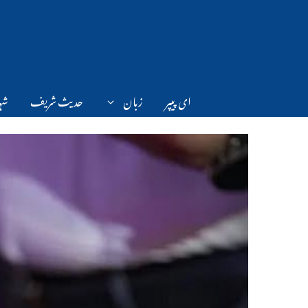
Ski
t
conten
ای پیپر
زبان
حدیث شریف
شہر