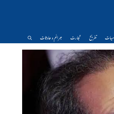
سیات
تفریح
تجارت
جرائم و حادثات