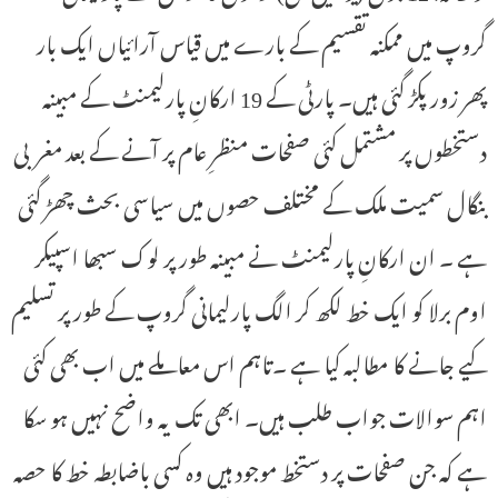
گروپ میں ممکنہ تقسیم کے بارے میں قیاس آرائیاں ایک بار
پھر زور پکڑ گئی ہیں۔ پارٹی کے 19 ارکانِ پارلیمنٹ کے مبینہ
دستخطوں پر مشتمل کئی صفحات منظرِ عام پر آنے کے بعد مغربی
بنگال سمیت ملک کے مختلف حصوں میں سیاسی بحث چھڑ گئی
ہے ۔ ان ارکانِ پارلیمنٹ نے مبینہ طور پر لوک سبھا اسپیکر
اوم برلا کو ایک خط لکھ کر الگ پارلیمانی گروپ کے طور پر تسلیم
کیے جانے کا مطالبہ کیا ہے ۔تاہم اس معاملے میں اب بھی کئی
اہم سوالات جواب طلب ہیں۔ ابھی تک یہ واضح نہیں ہو سکا
ہے کہ جن صفحات پر دستخط موجود ہیں وہ کسی باضابطہ خط کا حصہ