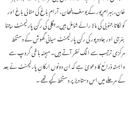
خان، بہرام پور کے یوسف پٹھان، آرام باغ کی متالی باغ اور
کولکاتا جنوبی کی مالا رائے شامل ہیں۔ہگلی کی رکن پارلیمنٹ رچنا
بنرجی اور جادوپور کی رکن پارلیمنٹ سیانی گھوش کے دستخط
مرکزی ترتیب سے الگ نظر آتے ہیں۔ مبینہ باغی گروپ سے
وابستہ ذرائع کا دعویٰ ہے کہ ان دونوں ارکانِ پارلیمنٹ نے بعد
کے مرحلے میں اس دستاویز پر دستخط کیے تھے ۔