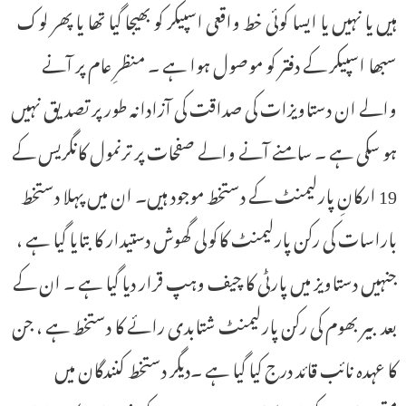
ہیں یا نہیں یا ایسا کوئی خط واقعی اسپیکر کو بھیجا گیا تھا یا پھر لوک
سبھا اسپیکر کے دفتر کو موصول ہوا ہے ۔ منظرِ عام پر آنے
والے ان دستاویزات کی صداقت کی آزادانہ طور پر تصدیق نہیں
ہو سکی ہے ۔ سامنے آنے والے صفحات پر ترنمول کانگریس کے
19 ارکانِ پارلیمنٹ کے دستخط موجود ہیں۔ ان میں پہلا دستخط
باراسات کی رکن پارلیمنٹ کاکولی گھوش دستیدار کا بتایا گیا ہے ،
جنہیں دستاویز میں پارٹی کا چیف وہپ قرار دیا گیا ہے ۔ ان کے
بعد بیر بھوم کی رکن پارلیمنٹ شتابدی رائے کا دستخط ہے ، جن
کا عہدہ نائب قائد درج کیا گیا ہے ۔دیگر دستخط کنندگان میں