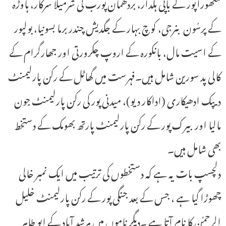
متھوراپور کے باپی ہلدار، بردھمان پورب کی شرمیلا سرکار، ہاوڑہ
کے پرسُون بنرجی، کوچ بہار کے جگدیش چندر برما بسونیا، بولپور
کے اسیت مال، بانکورہ کے اروپ چکرورتی اور جھارگرام کے
کالی پد سورین شامل ہیں۔فہرست میں گھاٹل کے رکن پارلیمنٹ
دیپک ادھیکاری (اداکار دیو)، میدنی پور کی رکن پارلیمنٹ جون
مالیا اور بیرک پور کے رکن پارلیمنٹ پارتھ بھومک کے دستخط
بھی شامل ہیں۔
دلچسپ بات یہ ہے کہ دستخطوں کی ترتیب میں ایک نمبر خالی
چھوڑا گیا ہے ، جس کے بعد جنگی پور کے رکن پارلیمنٹ خلیل
الرحمٰن کا نام آتا ہے ۔دیگر ناموں میں مرشد آباد کے ابو طاہر