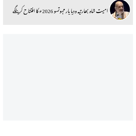
امیت شاہ بھارتیہ ودیا پار مہوتسو 2026ء کا افتتاح کرینگے