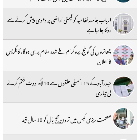
ارباب جامعہ نظامیہ کو قیمتی اراضی پر دعوی پیش کرنے سے
روکا جا رہا ہے
چھاتروں کی گونج،پروگرام طے شدہ مقام پر ہی ہوگا، کانگریس
کا اعلان
حیدرآباد کے 15 اسمبلی حلقوں سے 10 لاکھ ووٹ ختم کرنے
کی تیاری
عصمت ریزی کیس میں ترون تیج پال کو 10 سال قید