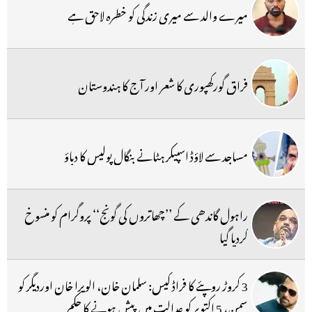
میرے والد سے میری زندگی کو خطرہ لاحق ہے
فراق گورکھپوری کا شعر اور آج کا ہندوستان
مساجد سے لاؤڈ اسپیکر ہٹانے بنگال پولیس کا دباؤ
راہول گاندھی کے ’’چھاتروں کی گونج‘‘ پروگرام کو منسوخ
کردیا گیا
3 کروڑ روپئے کا فراڈ کیس: سلمان خان، الویرا خان اوردیگر کو
سمن، 5 اکتوبر کو عدالت میں پیش ہونے کا حکم