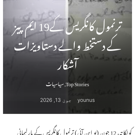
ترنمول کانگریس کے19 ایم پیز
کے دستخط والے دستاویزات
آشکار
Top Stories
,
سیاسیات
younus
جون 13, 2026
کولکاتہ، 12 جون (یو این آئی) ترنمول کانگریس کے پارلیمانی