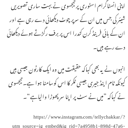
اپنی انسٹاگرام اسٹوری پر تیجسوی نے بہت ساری تصویریں
شیئر کی جس میں ان کے سرپر چوٹ دیکھائی دے رہی ہے اور
ان کے بائی فرینڈ کرن کندرا اس پر برف رگڑتے ہوئے دیکھائی
دے رہے ہیں۔
انہوں نے یہ بھی کہاکہ حقیقت میں وہ ایک کارٹون جیسی ہیں
کیونکہ ٹام اینڈ جیری جیسی ٹکر کا اس کوسامنا ہوا ہے۔ تیجسوی
نے کہاکہ ”میں نے سٹ پر اپنا سر پھوڑا والیاہے“۔
https://www.instagram.com/tellychakkar/?
utm_source=ig_embed&ig_rid=7a4958b1-898d-47a6-