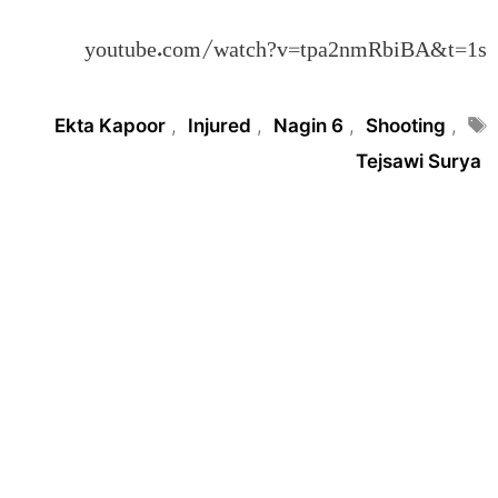
youtube.com/watch?v=tpa2nmRbiBA&t=1s
Tags
Ekta Kapoor
,
Injured
,
Nagin 6
,
Shooting
,
Tejsawi Surya