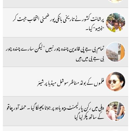
پرشانت کشور نے تاریخی بانکی پور ضمنی انتخاب جیت کر
''ڈیبیو'' کیا۔
تمام بی جے پی قائدین چندہ چور نہیں ‘ لیکن سارے چندہ چور
بی جے پی میں ہیں
فلموں کے بولڈ مناظر سوشل میڈیا پر شیئر
دہلی میں رکن پارلیمنٹ پپو یادو پر جوتا پھینکا گیا ۔ حملہ آور چاقو
کے ساتھ پکڑ لیا گیا