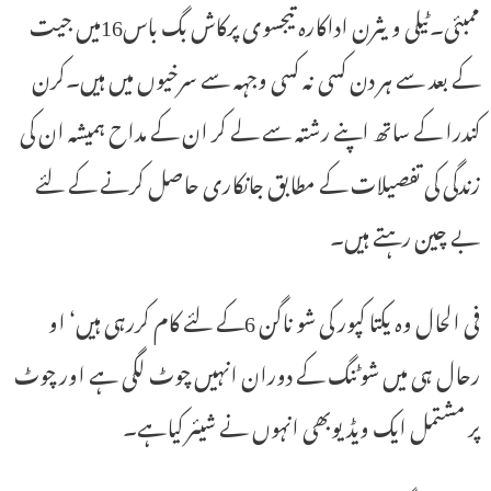
ممبئی۔ٹیلی ویثرن اداکارہ تیجسوی پرکاش بگ باس16میں جیت
کے بعد سے ہر دن کسی نہ کسی وجہہ سے سرخیوں میں ہیں۔کرن
کندرا کے ساتھ اپنے رشتہ سے لے کر ان کے مداح ہمیشہ ان کی
زندگی کی تفصیلات کے مطابق جانکاری حاصل کرنے کے لئے
بے چین رہتے ہیں۔
فی الحال وہ یکتا کپور کی شو ناگن 6کے لئے کام کررہی ہیں‘ او
رحال ہی میں شوٹنگ کے دوران انہیں چوٹ لگی ہے اور چوٹ
پر مشتمل ایک ویڈیوبھی انہوں نے شیئر کیاہے۔