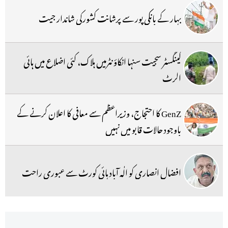
بہار کے بانکی پور سے پرشانت کشورکی شاندار جیت
گینگسٹر سجیت سنہا انکاؤنٹرمیں ہلاک، کئی اضلاع میں ہائی
الرٹ
GenZ کا احتجاج، وزیراعظم سے معافی کا اعلان کرنے کے
باوجود حالات قابو میں نہیں
افضال انصاری کو الٰہ آباد ہائی کورٹ سے عبوری راحت