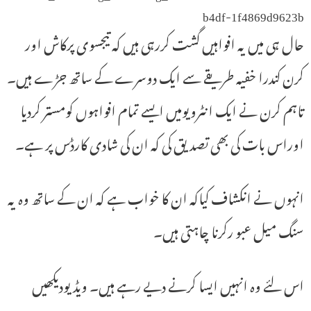
b4df-1f4869d9623b
حال ہی میں یہ افواہیں گشت کررہی ہیں کہ تیجسوی پرکاش اور
کرن کندرا خفیہ طریقے سے ایک دوسرے کے ساتھ جڑے ہیں۔
تاہم کرن نے ایک انٹرویومیں ایسے تمام افواہوں کومستر کردیا
اوراس بات کی بھی تصدیق کی کہ ان کی شادی کارڈس پر ہے۔
انہوں نے انکشاف کیاکہ ان کا خواب ہے کہ ان کے ساتھ وہ یہ
سنگ میل عبو رکرنا چاہتی ہیں۔
اس لئے وہ انہیں ایسا کرنے دیے رہے ہیں۔ ویڈیودیکھیں