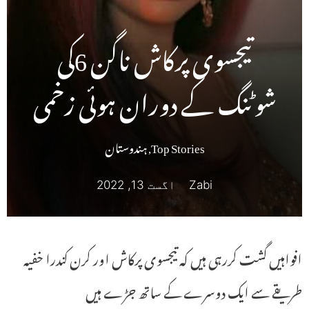
تیجسوی پرکاش ناگن 6کی
شوٹنگ کے دوران ہوئی زخمی
Top Stories
,
ہندوستان
Zabi
اگست 13, 2022
افواہیں گشت کررہی ہیں کہ تیجسوی پرکاش اور کرن کندرا خفیہ
طریقے سے ایک دوسرے کے ساتھ جڑے ہیں