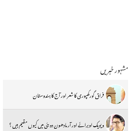
مشہور خبریں
فراق گورکھپوری کا شعر اور آج کا ہندوستان
ویویک اوبرائے اور آر مادھون دوبئی میں کیوں مقیم ہیں ؟