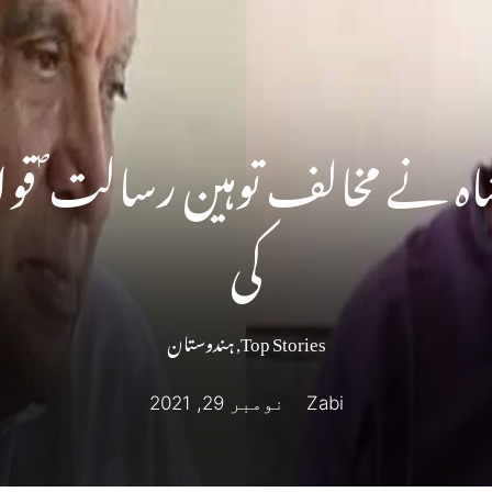
شاہ نے مخالف توہین رسالت ؐ قوا
کی
Top Stories
,
ہندوستان
Zabi
نومبر 29, 2021