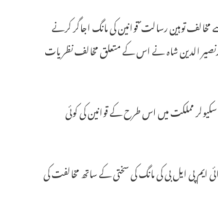
 مخالف توہین رسالت ؐ قوانین کی مانگ اجاگر کرنے
ید اختر او رنصیر الدین شاہ نے اس کے متعلق مخالف نظریات
کیولر مملکت میں اس طرح کے قوانین کی کوئی
ایم پی ایل بی کی مانگ کی سختی کے ساتھ مخالفت کی