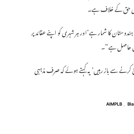
نیادی حق کے خلاف ہے۔
ہندوستان کا شمار ہے‘اور ہر شہری کو اپنے عقائد پر
ل حق حاصل ہے“۔
ح کرنے سے باز رہیں‘ یہ کہتے ہوئے کہ صرف مذہبی
AIMPLB
,
Bl