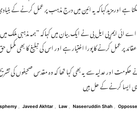
سکتا ہے اورمزیدکہاکہ یہ ائین میں درج مذہب پر عمل کرنے کے ب
 اے ائی ایم پی ایل بی نے ایک بیان میں کہاکہ ”ہمہ مذہبی ملک میں 
عقائد پر عمل کرنے کاپورا اختیار ہے اور اس کی تبلیغ کا بھی مکم
ے حکومت اور عدلیہ سے یہ بھی کہا تھا کہ وہ مقدس صحیفوں کی تشری
ہی ایسا کرنے کے حل ہیں
T
asphemy
,
Javeed Akhtar
,
Law
,
Naseeruddin Shah
,
Opposs