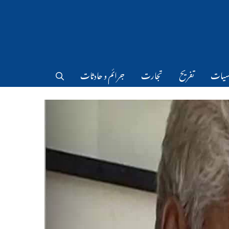
سیات
تفریح
تجارت
جرائم و حادثات