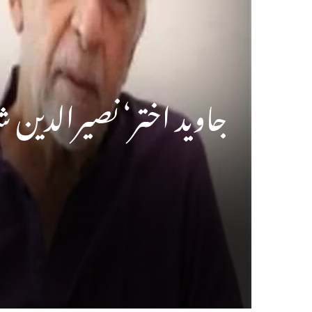
جاوید اختر‘ نصیرالدین 