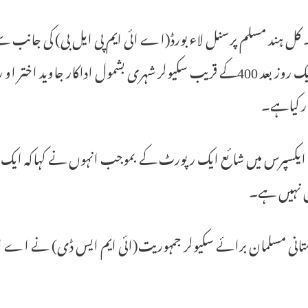
 کل ہند مسلم پرسنل لاء بورڈ(اے ائی ایم پی ایل بی) کی جانب سے
کے ایک روز بعد 400کے قریب سکیولر شہری بشمول اداکار جاو
ر کیاہے۔
 ایکسپرس میں شائع ایک رپورٹ کے بموجب انہوں نے کہاکہ ایک س
ش نہیں ہے۔
انی مسلمان برائے سکیولر جمہوریت(ائی ایم ایس ڈی) نے اے ائی 