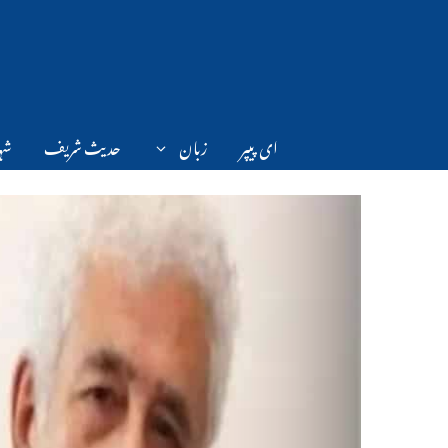
Ski
t
conten
ای پیپر
زبان
حدیث شریف
شہر