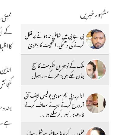
مشہور خبریں
ممبئی۔
بی جے پی میں شامل نہ ہونے پر قتل
کااظہا
کرنے کی دھمکی، ابھجیت کا دعویٰ
ملک کے نوجوان حکومت کا سچ
انڈین
جان چکے ہیں: کھرگے ۔راہول
گنجائ
اداریہ: پی ایم مودی پولیس ایف آئی
آر درج کرتے ہوئے 'معاف کرنے'
ہندوست
کا دعوی نہیں کرسکتے ہیں۔
ہے۔
فلموں کے بولڈ مناظر سوشل میڈیا