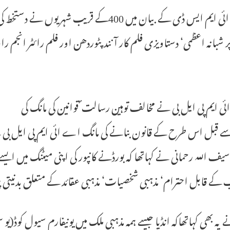
مذکورہ ائی ایم ایس ڈی کے بیان میں 400کے قر
ر شبانہ اعظمی‘ دستاویزی فلم کار آنند پٹوردھن اور فلم رائٹر انجم 
 ایم پی ایل بی نے مخالف توہین رسالت ؐ قوانین کی مانگ کی
 قبل اس طرح کے قانون بنانے کی مانگ اے ائی ایم پی ایل بی ن
 سیف اللہ رحمانی نے کہاتھا کہ بورڈنے کانپور کی اپنی میٹنگ میں ای
 کے قابل احترام‘ مذہبی شخصیات‘ مذہبی عقائد کے متعلق بدنیتی
ے یہ بھی کہاتھاکہ انڈیا جیسے ہمہ مذہبی ملک میں یونیفارم سیول کوڈ