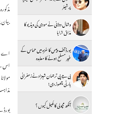
پر شیئر
بیان پ
وشال ددلانی نے مودی کی ویڈیو کا
مذاق اڑایا
بورڈ آف پیس کا غزہ میں حماس کے
اے ائی
غیر مسلح ہونے کا معاہدہ
اس سے
بی جے پی ترجمان شہزاد نےزعفرانی
مولانا
پارٹی چھوڑ دی!
مذاہب
آنکھ مچولی کا کھیل کیوں ؟
بورڈ ن