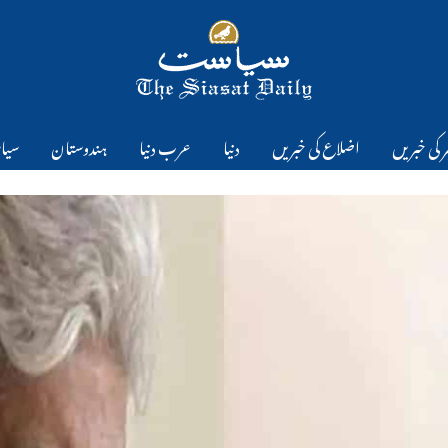
 کی خبریں
اضلاع کی خبریں
دنیا
عرب دنیا
ہندوستان
سیا