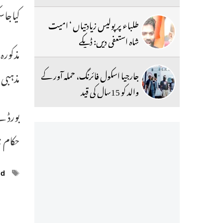
کیاجا
طلباء پر پولیس زیادتیاں ‘ امیت
شاہ استعفی دیں: ڈپکے
مذکورہ
جارجیا اسکول فائرنگ، حملہ آور کے
مذہبی 
والد کو 15سال کی قید
بورڈ ن
حکام 
ags
ed