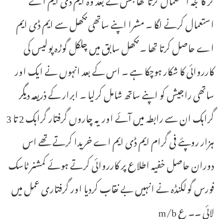
استعمال کرنے لگا ۔ مشرا اپنے ساتھی نکھل سے ایم ڈی ایم
اے حاصل کرتا تھا ۔ نکھل سابق میں چلکل گوڑہ پولیس کی
کارروائی کا شکار ہوچکا ہے ۔ اس کے بعد انہوں نے ایک اور
ساتھی راجیش کو اپنے ساتھ شامل کرلیا ۔ ابرار کے ذریعہ دیگر
گراہک ان سے رابطہ میں آئے اور یہ چاروں گرفتار گراہک 2 تا 3
ہزار روپئے فی گرام ایم ڈی ایم اے خریدا کرتے تھے اس
دوران حاصل خفیہ اطلاع پر کارروائی کرتے ہوئے کمشنر ٹاسک
فورس گولکنڈہ نے انہیں بے نقاب کردیا اور گرفتاری عمل میں
لائی ۔۔ ع m/b