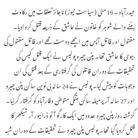
حیدرآباد ۔ 16 مئی (سیاست نیوز) ناجائز تعلقات میں رکاوٹ
بننے والے شوہر کو خاتون نے عاشق کے ذریعہ قتل کروادیا۔
مقتول اور قاتل آپس میں اچھے دوست تھے اور قاتل مقتول کی
بیوی کا عاشق تھا۔ پٹن چیرو پولیس نے ایک قتل کیس کی
تحقیقات کے دوران قاتلوں کی گرفتاری کے بعد قتل کی ان
وجوہات کو پیش کیا۔ پولیس نے 24 سالہ بی نوین ساکن پٹن چیرو
اور 27 سالہ آر پرمیلہ ساکن متنگی متوطن وقارآباد کو گرفتار کرلیا۔
گزشتہ روز پٹن چیرو حدود میں ایک کارگو آٹو ڈرائیور آر شیکھر کا
قتل کردیا گیا تھا۔ پولیس پٹن چیرو نے تحقیقات کے دوران شبہ