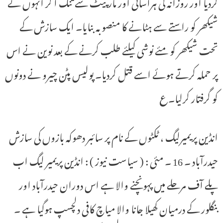
کردیا اور روزانہ کی ہراسانی اور مارپیٹ سے تنگ آ کر انہوں نے
شیکھر کو راستے سے ہٹانے کا منصوبہ بنایا۔ ایک سازش کے
تحت شیکھر کو مئے نوشی کیلئے طلب کرنے کے بعد نوین نے اس
پر حملہ کرتے ہوئے اسے قتل کردیا۔ پولیس پٹن چیرو نے دونوں
کو گرفتار کرلیا۔ع
انڈین پریمیرلیگ ، ٹکٹوں کے نام پر سائبر دھوکہ بازوں کی سازش
حیدرآباد ۔ 16 ۔ مئی : ( سیاست نیوز ) : انڈین پریمیر لیگ اب
پلے آف مرحلے میں پہونچنے والا ہے اس دوران حیدرآباد اور
بنگلور کے درمیان کھیلا جانا والا میاچ کافی دلچسپ ہوگیا ہے ۔