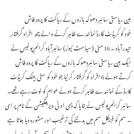
بین ریاستی سائبر دھوکہ بازوں کے ریاکٹ کا پردہ فاش
خود کو کریڈٹ کارڈ نمائندے ظاہر کرنے والے چھ افراد گرفتار
حیدرآباد ۔ 16 مئی (سیاست نیوز) سائبرآباد کرائم پولیس نے
ایک بین ریاستی سائبردھوکہ بازوں کے ریاکٹ کا پردہ فاش
کرتے ہوئے 6 افراد کو گرفتار کرلیا جو خود کو سٹی بینک کریڈٹ
کارڈ کے نمائندے ظاہر کرتے ہوئے عوام کو لوٹ رہے تھے۔
سائبر کرائم پولیس نے بتایا کہ ڈی او ٹی ویریفکیشن کے نام پر ای
۔ سم کو فزیکل سم میں بدلنے کی ترغیب اور مشورہ دیا جاتا ہے
اور اس بہانے اس دوران متاثرین کے سم پر آنے والے