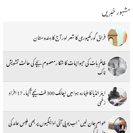
مشہور خبریں
فراق گورکھپوری کا شعر اور آج کا ہندوستان
ظالم بات کی حیوانیات کا شکا رمعصوم بچے کی حالت تشویش
ناک
ایئر انڈیا کا طیارہ ہوا میں اچانک 300 فٹ نیچے آگیا ، 17 افراد
زخمی
عوام جان لیں ‘ اب یو پی آئی ادائیگیوں پر بھی فیس عائد کی
جائے گی