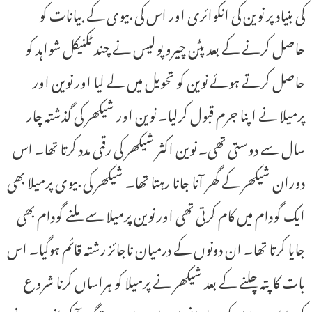
کی بنیاد پر نوین کی انکوائری اور اس کی بیوی کے بیانات کو
حاصل کرنے کے بعد پٹن چیرو پولیس نے چند ٹکنیکل شواہد کو
حاصل کرتے ہوئے نوین کو تحویل میں لے لیا اور نوین اور
پرمیلا نے اپنا جرم قبول کرلیا۔ نوین اور شیکھر کی گذشتہ چار
سال سے دوستی تھی۔ نوین اکثر شیکھر کی رقمی مدد کرتا تھا۔ اس
دوران شیکھر کے گھر آنا جانا رہتا تھا۔ شیکھر کی بیوی پرمیلا بھی
ایک گودام میں کام کرتی تھی اور نوین پرمیلا سے ملنے گودام بھی
جایا کرتا تھا۔ ان دونوں کے درمیان ناجائز رشتہ قائم ہوگیا۔ اس
بات کا پتہ چلنے کے بعد شیکھر نے پرمیلا کو ہراساں کرنا شروع