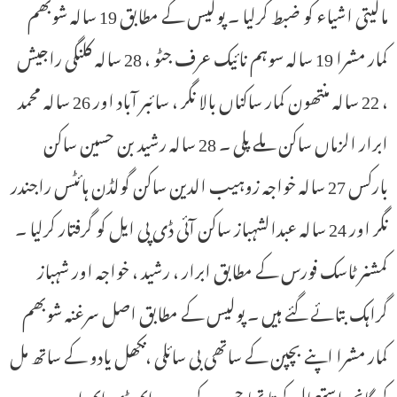
مالیتی اشیاء کو ضبط کرلیا ۔ پولیس کے مطابق 19 سالہ شوبھم
کمار مشرا 19 سالہ سوہم نائیک عرف جٹو ، 28 سالہ کلنگی راجیش
، 22 سالہ منتھون کمار ساکناں بالا نگر ، سائبر آباد اور 26 سالہ محمد
ابرار الزماں ساکن ملے پلی ۔ 28 سالہ رشید بن حسین ساکن
بارکس 27 سالہ خواجہ زوہیب الدین ساکن گولڈن ہائٹس راجندر
نگر اور 24 سالہ عبدالشہباز ساکن آئی ڈی پی ایل کو گرفتار کرلیا ۔
کمشنر ٹاسک فورس کے مطابق ابرار ، رشید ، خواجہ اور شہباز
گراہک بتائے گئے ہیں ۔ پولیس کے مطابق اصل سرغنہ شوبھم
کمار مشرا اپنے بچپن کے ساتھی بی سائلی ،نکھل یادو کے ساتھ مل
کر گانجہ استعمال کرتا تھا جس کے بعد وہ ایم ڈی ایم اے