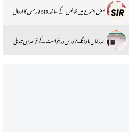
بعض اضلاع میں نقائص کے ساتھ SIR فارمس کا ادخال
اندراماں ہا ؤزنگ ٹاورس درخواست کے قواعد میں تبدیلی