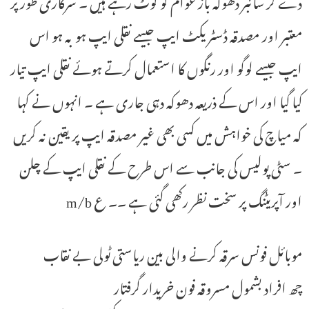
دے کر سائبر دھوکہ باز عوام کو لوٹ رہے ہیں ۔ سرکاری طور پر
معتبر اور مصدقہ ڈسٹریکٹ ایپ جیسے نقلی ایپ ہو بہ ہو اس
ایپ جیسے لوگو اور رنگوں کا استعمال کرتے ہوئے نقلی ایپ تیار
کیا گیا اور اس کے ذریعہ دھوکہ دہی جاری ہے ۔ انہوں نے کہا
کہ میاچ کی خواہش میں کسی بھی غیر مصدقہ ایپ پر یقین نہ کریں
۔ سٹی پولیس کی جانب سے اس طرح کے نقلی ایپ کے چلن
اور آپریٹنگ پر سخت نظر رکھی گئی ہے ۔۔ ع m/b
موبائل فونس سرقہ کرنے والی بین ریاستی ٹولی بے نقاب
چھ افراد بشمول مسروقہ فون خریدار گرفتار