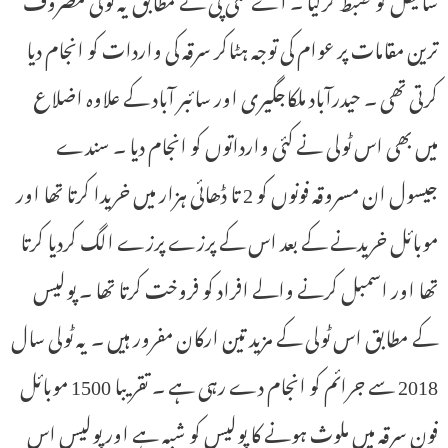
ترین مقامات پر عوام کی توجہ ہٹاکر سرقہ کی واردات کو انجام دیا
کرتی تھی ۔ حیدرآباد ملکاجگیری اور سائبر آباد کے علاوہ اضلاع
میں بھی اس ٹولی نے کئی وارداتوں کو انجام دیا ۔ سندے
جیسول ان مسروقہ فونوں کو 2 تا ڈھائی ہزار میں خریدا کرتا تھا اور
موبائل خریدنے کے بعد اس کے پرزے پرزے الگ کردیا کرتا
تھا اور اسمبل کرنے والے افراد کو فروخت کرتا تھا ۔ پولیس
کے مطابق اس ٹولی کے مزید تین ارکان مفرور ہیں ۔ یہ ٹولی سال
2018 سے جرائم کو انجام دے رہی ہے ۔ تقریبا 1500 موبائل
فون سرقہ میں ملوث ہونے کا پولیس کو شبہ ہے اور پولیس اس