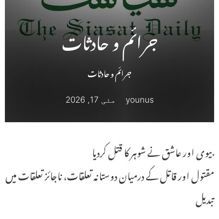
جــرائــم و حــادثــات
جرائم و حادثات
younus
مئی 17, 2026
بیوی اور عاشق نے شوہر کا قتل کردیا
مقتول اور قاتل کے درمیان دوستانہ تعلقات، ناجائز تعلقات میں
تبدیل