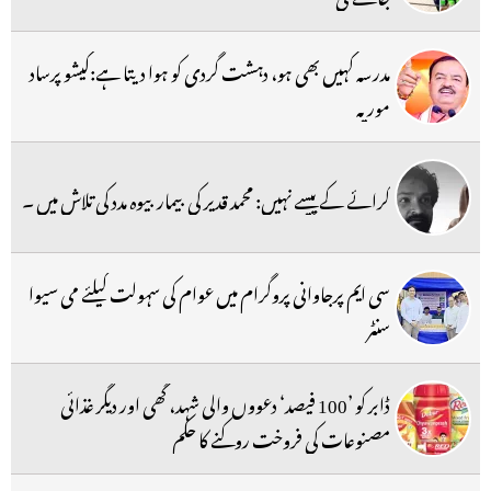
مدرسہ کہیں بھی ہو، دہشت گردی کو ہوا دیتا ہے:کیشو پرساد
موریہ
کرائے کے پیسے نہیں: محمد قدیر کی بیمار بیوہ مدد کی تلاش میں ۔
سی ایم پرجاوانی پروگرام میں عوام کی سہولت کیلئے می سیوا
سنٹر
ڈابر کو ’100 فیصد‘ دعووں والی شہد، گھی اور دیگر غذائی
مصنوعات کی فروخت روکنے کا حکم