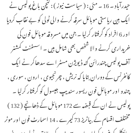
حیدرآباد ۔ 16 ۔ مئی : ( سیاست نیوز ) : کنچن باغ پولیس نے
ایک بین ریاستی موبائل سرقہ کرنے والی ٹولی کو بے نقاب کردیا
اور 6 افراد کو گرفتار کرلیا ۔ جن میں مسروقہ موبائل فون کی
خریداری کرنے والا شخص بھی شامل ہیں ۔ اسسٹنٹ کمشنر
آف پولیس چندرائن گٹہ ڈیویژن مسٹر اے سدھاکر نے ایک
کانفرنس کے دوران بتایا کہ نریش ، چرنجیوی ، ارون ، سوری ،
چندو اور موبائل فون ریسور سندیپ جیسول کو گرفتار کرلیا ۔
پولیس نے ان کے قبضہ سے 172 موبائل کے ڈھانچے ( 132 )
مختلف اقسام کے بیاٹریز 73 کیمرے ، 14 اسمارٹ فون اور موٹر
سائیکل کو ضبط کرلیا ۔ اے سی پی کے مطابق یہ ٹولی مصروف