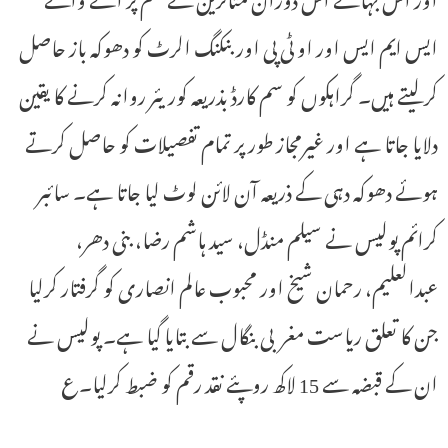
ایس ایم ایس اور او ٹی پی اور بنکنگ الرٹ کو دھوکہ باز حاصل
کرلیتے ہیں۔ گراہکوں کو سم کارڈ بذریعہ کوریئر روانہ کرنے کا یقین
دلایا جاتا ہے اور غیرمجاز طور پر تمام تفصیلات کو حاصل کرتے
ہوئے دھوکہ دہی کے ذریعہ آن لائن لوٹ لیا جاتا ہے۔ سائبر
کرائم پولیس نے سیلم منڈل، سید ہاشم رضا، بنی دھر،
عبدالعلیم، رحمان شیخ اور محبوب عالم انصاری کو گرفتار کرلیا
جن کا تعلق ریاست مغربی بنگال سے بتایا گیا ہے۔ پولیس نے
ان کے قبضہ سے 15 لاکھ روپئے نقد رقم کو ضبط کرلیا۔ع