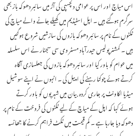
اس میاچ اور اس پر عوامی دلچسپی کی آڑ میں سائبر دھوکہ باز بھی
سرگرم ہوگئے ہیں ۔ اپل اسٹیڈیم میں کھیلے جانے والے میاچ کی
ٹکٹوں کے نام پر سائبر دھوکہ بازوں کی سازشیں شروع ہوگئیں
ہیں ۔ کمشنر پولیس حیدرآباد مسٹر وی سی سجنار نے اس سلسلہ
میں عوام کو باور کیا اور سائبر دھوکہ بازوں کی جعلسازی آگاہ
کرتے ہوئے چوکنا رہنے کی اپیل کی ۔ انہوں نے اپنے سوشیل
میڈیا اکاونٹ پر جاری کردہ بیان میں شہریوں کو باور کرتے
ہوئے کہا کہ اپل کے میاچ کے لیے ٹکٹوں کی فروخت کے نام پر
دھوکہ دیا جارہا ہے ۔ کم قیمت میں ٹکٹ فراہم کرنے کا جھانسہ