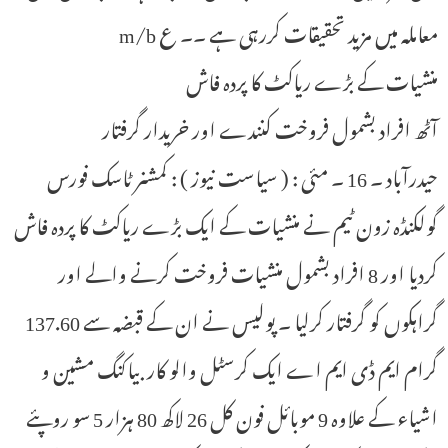
معاملہ میں مزید تحقیقات کررہی ہے ۔۔ ع m/b
منشیات کے بڑے ریاکٹ کا پردہ فاش
آٹھ افراد بشمول فروخت کنندے اور خریدار گرفتار
حیدرآباد ۔ 16 ۔ مئی : ( سیاست نیوز ) : کمشنر ٹاسک فورس
گولکنڈہ زون ٹیم نے منشیات کے ایک بڑے ریاکٹ کا پردہ فاش
کردیا اور 8 افراد بشمول منشیات فروخت کرنے والے اور
گراہکوں کو گرفتار کرلیا ۔ پولیس نے ان کے قبضہ سے 137.60
گرام ایم ڈی ایم اے ایک کرسٹل والو کار بیاکنگ مشین و
اشیاء کے علاوہ 9 موبائل فون کل 26 لاکھ 80 ہزار 5 سو روپئے