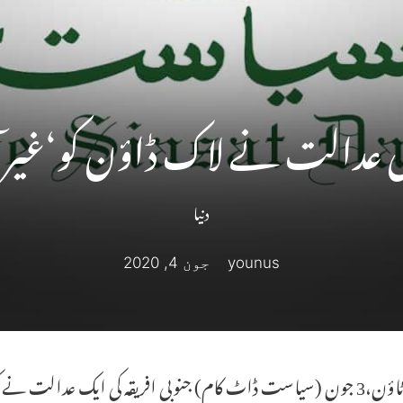
کی عدالت نے لاک ڈاؤن کو‘غیرآئی
دنیا
younus
جون 4, 2020