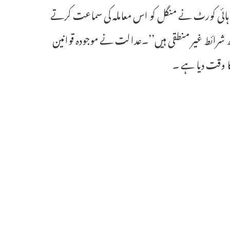
ینگ ہائی کورٹ نے منگل کو اس معاملہ کی سماعت کرتے
وک تھام کے لئے نافذ کچھ شرائط غیر منطقی ہیں’’۔عدالت نے موجودہ قوانین