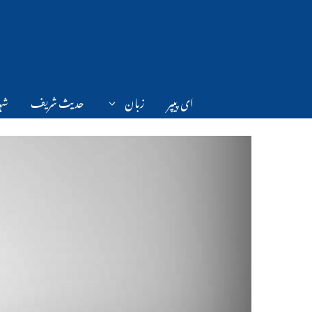
Ski
t
conten
ای پیپر
زبان
حدیث شریف
شہر