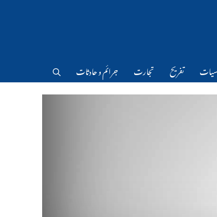
سیات
تفریح
تجارت
جرائم و حادثات