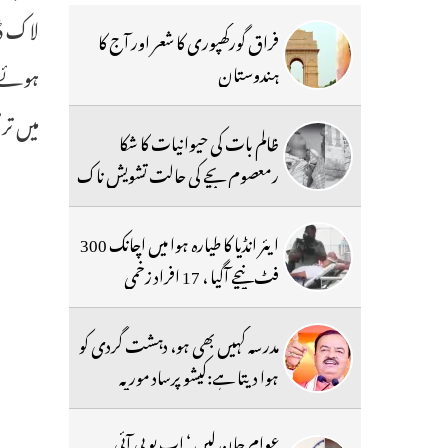
لاک ڈا
فراق گورکھپوری کا شعر اور آج کا
ہندوستان
میں ترم
ظالم بات کی حیوانیات کا شکا
رمعصوم بچے کی حالت تشویش ناک
ایئر انڈیا کا طیارہ ہوا میں اچانک 300
فٹ نیچے آگیا ، 17 افراد زخمی
مدرسہ کہیں بھی ہو، دہشت گردی کو
ہوا دیتا ہے:کیشو پرساد موریہ
عوام جان لیں ‘ اب یو پی آئی