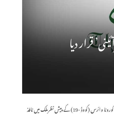
نی’ قرار دیا
کیپ ٹاؤن،3 جون (سیاست ڈاٹ کام) جنوبی افریقہ کی ایک عدالت نے کورونا وائرس (کووڈ -19) کے پیش نظرملک میں نافذ