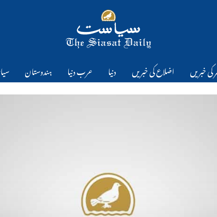
 کی خبریں
اضلاع کی خبریں
دنیا
عرب دنیا
ہندوستان
سیا