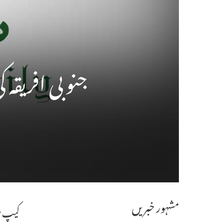
جنوبی افریقہ 
مشہور خبریں