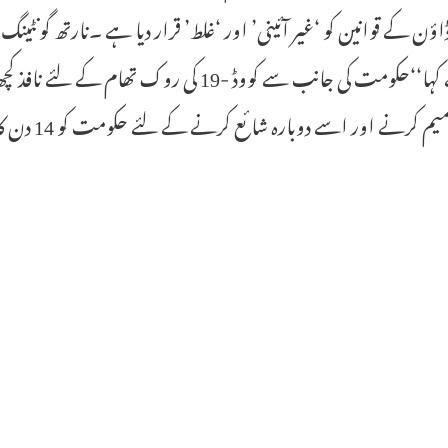
ؤن کے قوانین کو ‘غیر آئینی’ اور ‘غلط’ قرار دیا ہے ۔نارتھ گونٹ
ہوئے کہا‘‘حکومت کی جانب سے کووڈ -19 کی ر
یم کرنے اور اسے دوبارہ شائع کرنے کے لئے حکومت کو 14 دن کا وقت دیا ہے ۔