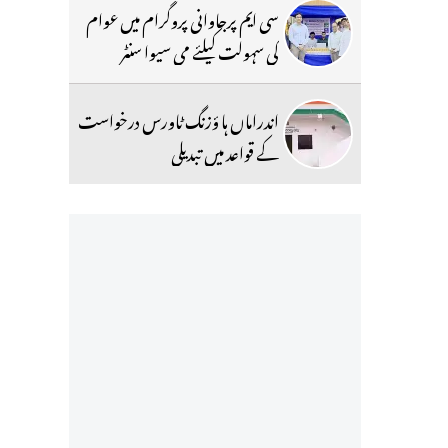
سی ایم پرجاوانی پروگرام میں عوام
کی سہولت کیلئے می سیوا سنٹر
اندراماں ہا ؤزنگ ٹاورس درخواست
کے قواعد میں تبدیلی