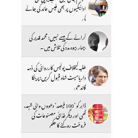
ادائیگیوں پر بھی فیس عائد کی جائے
گی
کرائے کے پیسے نہیں: محمد قدیر کی
بیمار بیوہ مدد کی تلاش میں ۔
طلبہ کیخلاف پولیس کارروائی کی ذمہ
داریامیت شاہ قبول کریں:پرینکا
گاندھی
ڈابر کو ’100 فیصد‘ دعووں والی شہد،
گھی اور دیگر غذائی مصنوعات کی
فروخت روکنے کا حکم