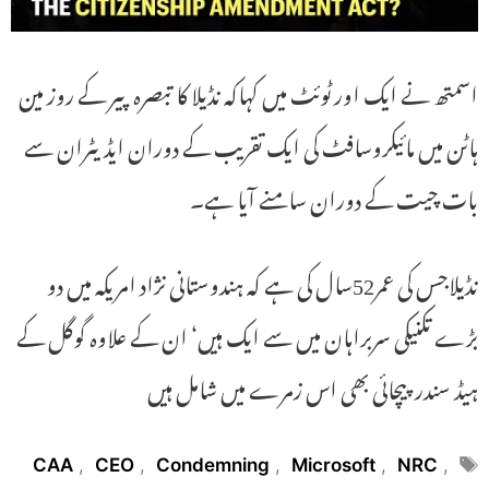
اسمتھ نے ایک اور ٹوئٹ میں کہاکہ نڈیلا کا تبصرہ پیر کے روز مین
ہاٹن میں مائیکروسافٹ کی ایک تقریب کے دوران ایڈیٹران سے
بات چیت کے دوران سامنے آیا ہے۔
نڈیلاجس کی عمر52سال کی ہے کہ ہندوستانی نژاد امریکہ میں دو
بڑے تکنیکی سربراہان میں سے ایک ہیں‘ ان کے علاوہ گوگل کے
ہیڈ سندر پیچائی بھی اس زمرے میں شامل ہیں
Tags
CAA
,
CEO
,
Condemning
,
Microsoft
,
NRC
,