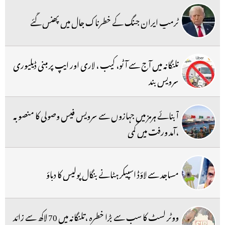
ٹرمپ ایران جنگ کے خطرناک جال میں پھنس گئے
تلنگانہ میں آج سے آٹو، کیب ، لاری اور ایپ پر مبنی ڈیلیوری
سرویس بند
آبنائے ہرمز میں جہازوں سے سرویس فیس وصولی کا منصوبہ
،آمد ورفت میں کمی
مساجد سے لاؤڈ اسپیکر ہٹانے بنگال پولیس کا دباؤ
ووٹر لسٹ کا سب سے بڑا خطرہ ،تلنگانہ میں 70 لاکھ سے زائد