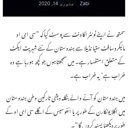
Zabi
جنوری 14, 2020
سمتھ نے اپنے ٹوئٹر اکاونٹ سے پوسٹ کیاکہ ”سی ای او
مائیکروسافٹ ستیا نڈیلا سے ہندوستان کے نئے شہریت ایکٹ
کے متعلق استفسار ہے۔ میں سمجھتاہوں جو کچھ ہورہا ہے وہ
خراب ہے‘ یہ خراب ہے۔
میں ہندوستان کو آنے والے بنگلہ دیشی تارکین وطن ہندوستان
میں اگلا یونکارن کے طور پر یا انفوسیس کے اگلے سی ای او کے
طور پر دیکھنا پسند کروں گا“۔