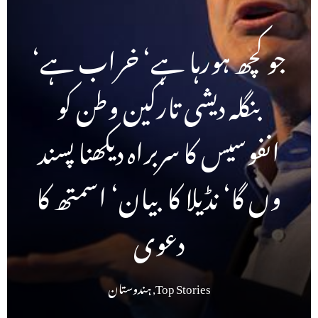
جو کچھ ہورہا ہے‘ خراب ہے‘
بنگلہ دیشی تارکین وطن کو
انفوسیس کا سربراہ دیکھنا پسند
وں گا‘ نڈیلا کا بیان‘ اسمتھ کا
دعوی
Top Stories
,
ہندوستان