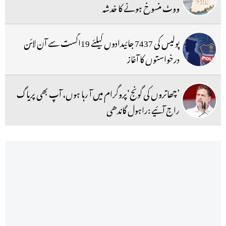
ووٹ منسوخ ہونے کا خدشہ
پولیس کی 7437 جائیدادوں کیلئے 19اگست سے آن لائن
درخواستوں کا آغاز
’چھاتروں کی گونج‘پروگرام میں آ رہا ہوں، آپ بھی پریاگ
راج آئیے :راہول گاندھی