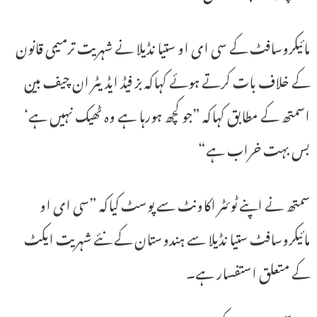
مائیکروسافٹ کے سی ای او ستیا نڈیلا نے شہریت ترمیمی قانون
کے خلاف بات کرتے ہوئے کہاکہ بز فیڈ ایڈیٹر ان چیف بین
اسمتھ کے مطابق کہاکہ ”جو کچھ ہورہا ہے وہ ٹھیک نہیں ہے‘
بس بہت خراب ہے“
سمتھ نے اپنے ٹوئٹر اکاونٹ سے پوسٹ کیاکہ ”سی ای او
مائیکروسافٹ ستیا نڈیلا سے ہندوستان کے نئے شہریت ایکٹ
کے متعلق استفسار ہے۔