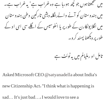
میں سمجھتاہوں جو کچھ ہورہا ہے وہ خراب ہے‘ یہ خراب ہے۔
میں ہندوستان کو آنے والے بنگلہ دیشی تارکین وطن ہندوستان
میں اگلا یونکارن کے طور پر یا انفوسیس کے اگلے سی ای او کے
طور پر دیکھنا پسند کرو۔
تامل او رملیالم میں یہ ٹوئٹ ہے
Asked Microsoft CEO
@satyanadella
about India's
new Citizenship Act. "I think what is happening is
sad… It's just bad…. I would love to see a