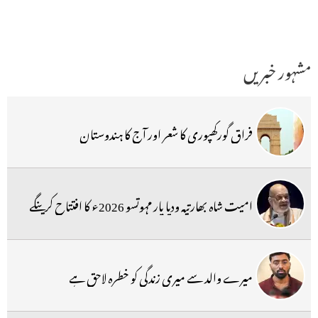
مشہور خبریں
فراق گورکھپوری کا شعر اور آج کا ہندوستان
امیت شاہ بھارتیہ ودیا پار مہوتسو 2026ء کا افتتاح کرینگے
میرے والد سے میری زندگی کو خطرہ لاحق ہے