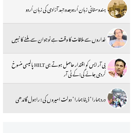
ہندوستانی زبان اُردوجدوجہد آزادی کی زبان اُردو
غداروں سے ملاقات کا وقت ہے نوجوان سے ملنے کا نہیں
بی آر ایس کو اقتدار حاصل ہوتے ہی HILT پالیسی منسوخ
کردی جائے گی:کے ٹی آر
درد ہمارا ‘ ڈیٹا ہمارا ‘ دولت امیروں کی : راہول گاندھی