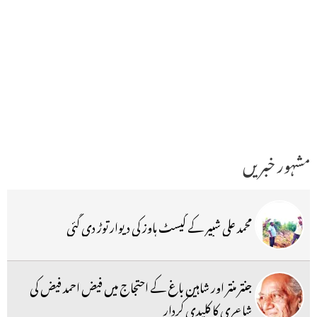
مشہور خبریں
محمد علی شبیر کے گیسٹ ہاوز کی دیوار توڑ دی گئی
جنتر منتر اور شاہین باغ کے احتجاج میں فیض احمد فیض کی
شاعری کا کلیدی کردار