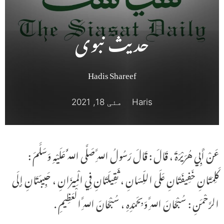
حدیث نبوی
Hadis Shareef
Haris
مئی 18, 2021
عَنْ أَبِي هُرَيْرَةَ ، قَالَ : قَالَ رَسُولُ اللَّهِ صَلَّى اللَّهُ عَلَيْهِ وَسَلَّمَ :
كَلِمَتَانِ خَفِيفَتَانِ عَلَى اللِّسَانِ ، ثَقِيلَتَانِ فِي الْمِيزَانِ ، حَبِيبَتَانِ إِلَى
الرَّحْمَنِ : سُبْحَانَ اللَّهِ وَبِحَمْدِهِ ، سُبْحَانَ اللَّهِ الْعَظِيمِ .