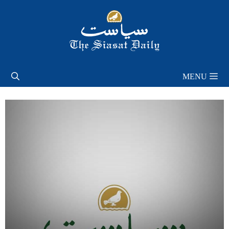
Skip
to
content
MENU