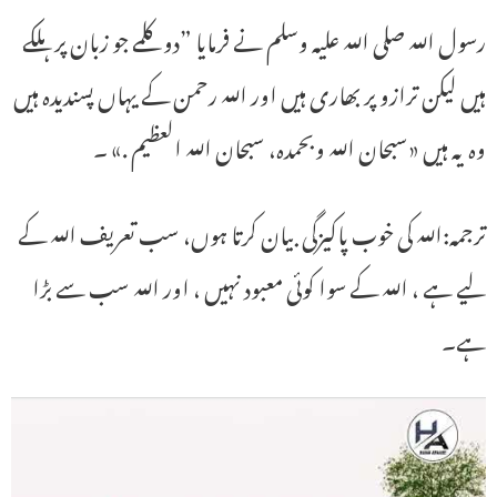
رسول اللہ صلی اللہ علیہ وسلم نے فرمایا ”دو کلمے جو زبان پر ہلکے
ہیں لیکن ترازو پر بھاری ہیں اور اللہ رحمن کے یہاں پسندیدہ ہیں
وہ یہ ہیں «سبحان الله وبحمده،‏‏‏‏ سبحان الله العظيم‏ ‏‏.» ۔
ترجمہ:اللہ كى خوب پاكيزگی بيان كرتا ہوں، سب تعريف اللہ كے
ليے ہے ، اللہ کے سوا كوئى معبود نہيں ، اور اللہ سب سے بڑا
ہے۔