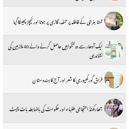
ممتا بنرجی کے قافلہ پر حملہ، گاڑی پر جوتا اور کیچڑ پھینکا گیا
ایک آدھار سے دو تنخواہیں حاصل کرنے والے 40 ملازمین کی
نشاندہی
فراق گورکھپوری کا شعر اور آج کا ہندوستان
جھارکھنڈ احتجاجی طلباء اور حکومت کی باضابطہ بات چیت