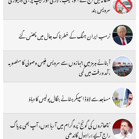
سرویس بند
ٹرمپ ایران جنگ کے خطرناک جال میں پھنس گئے
آبنائے ہرمز میں جہازوں سے سرویس فیس وصولی کا منصوبہ
،آمد ورفت میں کمی
مساجد سے لاؤڈ اسپیکر ہٹانے بنگال پولیس کا دباؤ
’چھاتروں کی گونج‘پروگرام میں آ رہا ہوں، آپ بھی پریاگ
راج آئیے :راہول گاندھی