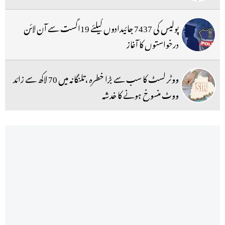
پولیس کی 7437 جائیدادوں کیلئے 19اگست سے آن لائن
درخواستوں کا آغاز
ووٹر لسٹ کا سب سے بڑا خطرہ ،تلنگانہ میں 70 لاکھ سے زائد
ووٹ منسوخ ہونے کا خدشہ