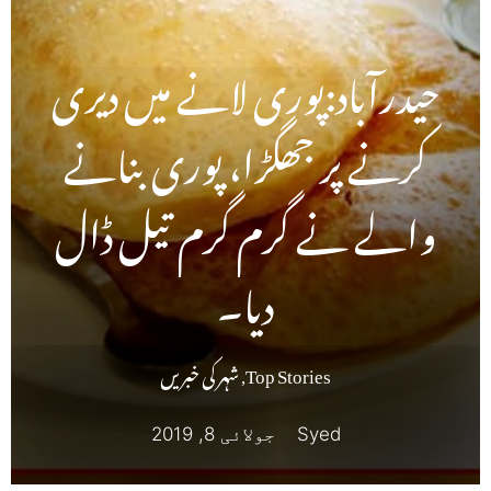
حیدرآباد:پوری لانے میں دیری
کرنے پر جھگڑا، پوری بنانے
والے نے گرم گرم تیل ڈال
دیا۔
Top Stories
,
شہر کی خبریں
Syed
جولائی 8, 2019