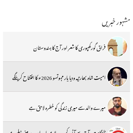
مشہور خبریں
فراق گورکھپوری کا شعر اور آج کا ہندوستان
امیت شاہ بھارتیہ ودیا پار مہوتسو 2026ء کا افتتاح کرینگے
میرے والد سے میری زندگی کو خطرہ لاحق ہے
تلنگانہ میں آج سے آٹو، کیب ، لاری اور ایپ پر مبنی ڈیلیوری