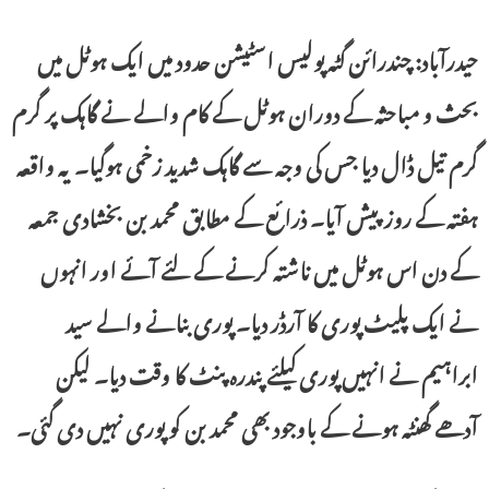
حیدرآباد: چندرائن گٹہ پولیس اسٹیشن حدود میں ایک ہوٹل میں
بحث و مباحثہ کے دوران ہوٹل کے کام والے نے گاہک پر گرم
گرم تیل ڈال دیا جس کی وجہ سے گاہک شدید زخمی ہوگیا۔ یہ واقعہ
ہفتہ کے روز پیش آیا۔ ذرائع کے مطابق محمد بن بخشادی جمعہ
کے دن اس ہوٹل میں ناشتہ کرنے کے لئے آئے اور انہوں
نے ایک پلیٹ پوری کا آرڈر دیا۔ پوری بنانے والے سید
ابراہیم نے انہیں پوری کیلئے پندرہ پنٹ کا وقت دیا۔ لیکن
آدھے گھنٹہ ہونے کے باوجود بھی محمد بن کو پوری نہیں دی گئی۔