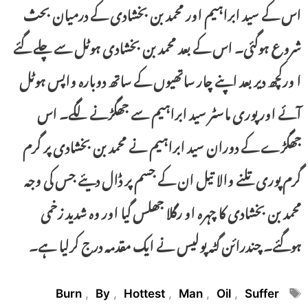
اس کے سید ابراہیم اور محمد بن بخشادی کے درمیان بحث
شروع ہوگئی۔ اس کے بعد محمد بن بخشادی ہوٹل سے چلے گئے
ا ورکچھ دیر بعد اپنے چار ساتھیوں کے ساتھ دوبارہ واپس ہوٹل
آئے اور پوری ماسٹر سید ابراہیم سے جھگڑنے لگے۔ اس
جھگڑے کے دوران سید ابراہیم نے محمد بن بخشادی پر گرم
گرم پوری تلنے والا تیل ان کے جسم پر ڈال دیئے جس کی وجہ
محمد بن بخشادی کا چہرہ او رگلا جھلس گیا اور وہ شدید زخمی
ہوگئے۔ چندرائن گٹہ پولیس نے ایک مقدمہ درج کرلیا ہے۔
Tags
Burn
,
By
,
Hottest
,
Man
,
Oil
,
Suffer