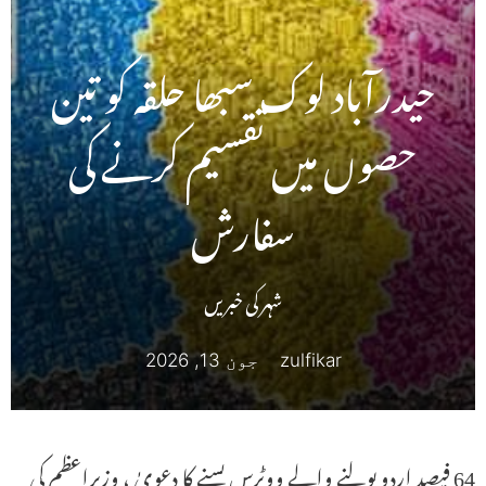
حیدرآباد لوک سبھا حلقہ کو تین
حصوں میں تقسیم کرنے کی
سفارش
شہر کی خبریں
zulfikar
جون 13, 2026
64 فیصد اردو بولنے والے ووٹرس بسنے کا دعویٰ ، وزیراعظم کی