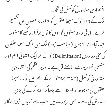
اقتصادی مشاورتی کونسل کی تجویز
ملک کے 170 لوک سبھا حلقوں کو 2 اور 3 حصوں میں تقسیم
کرنے ، ماباقی 373 حلقوں کو جوں کا توں برقرار رکھنے کا مشورہ
حیدرآباد : /12 جون (سیاست نیوز) ملک میں لوک سبھا حلقوں
کی نئی حدبندی (Delimitation) کو لے کر ایک انتہائی اہم اور
سنسنی خیز رپورٹ سامنے آئی ہے ۔ وزیراعظم کی اقتصادی
مشاورتی کونسل (PM-EAC) نے ملک بھر میں لوک سبھا
حلقوں کی موجودہ تعداد 543 سے بڑھاکر 824 کرنے کی بڑی
سفارش کی ہے ۔ اس رپورٹ میں سب سے نمایاں تجویز تلنگانہ