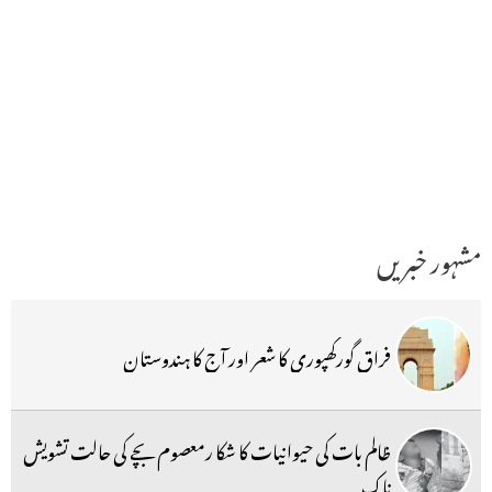
مشہور خبریں
فراق گورکھپوری کا شعر اور آج کا ہندوستان
ظالم بات کی حیوانیات کا شکا رمعصوم بچے کی حالت تشویش
ناک