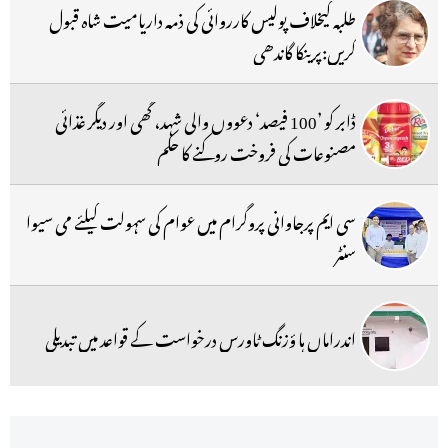
طلبہ کیخلاف پولیس کارروائی کی ذمہ داریامیت شاہ قبول
کریں:پرینکا گاندھی
ڈابر کو ’100 فیصد‘ دعووں والی شہد، گھی اور دیگر غذائی
مصنوعات کی فروخت روکنے کا حکم
سی ایم پرجاوانی پروگرام میں عوام کی سہولت کیلئے می سیوا
سنٹر
اندراماں ہا ؤزنگ ٹاورس درخواست کے قواعد میں تبدیلی