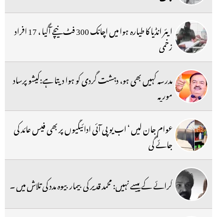
ایئر انڈیا کا طیارہ ہوا میں اچانک 300 فٹ نیچے آگیا ، 17 افراد
زخمی
مدرسہ کہیں بھی ہو، دہشت گردی کو ہوا دیتا ہے:کیشو پرساد
موریہ
عوام جان لیں ‘ اب یو پی آئی ادائیگیوں پر بھی فیس عائد کی
جائے گی
کرائے کے پیسے نہیں: محمد قدیر کی بیمار بیوہ مدد کی تلاش میں ۔