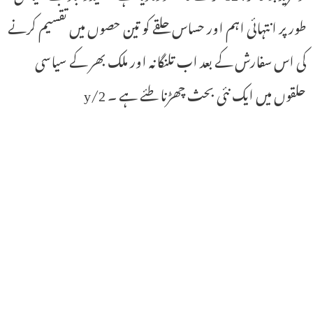
طور پر انتہائی اہم اور حساس حلقے کو تین حصوں میں تقسیم کرنے
کی اس سفارش کے بعد اب تلنگانہ اور ملک بھر کے سیاسی
حلقوں میں ایک نئی بحث چھڑنا طئے ہے ۔ 2/y