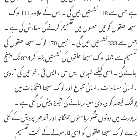
ہے جس سے 118 نشستیں بنیں گی ۔ اس کے علاوہ 111 لوک
سبھا حلقوں کو تین حصوں میں تقسیم کرنے کی سفارش کی ہے ۔
جس سے 333 نشستیں بنیں گی ۔ انہیں 170 لوک سبھا حلقوں کی
تقسیم سے جملہ لوک سبھا حلقوں کی نشستیں بڑھ کر 824 تک پہنچ
جائے گی ۔ اسی کیلئے شہری ایس سی ، ایس ٹی ، خواتین کی آبادی
، لسانی مساوات ، لسانی تنوع اور لوک سبھا انتخابات میں
پولنگ فیصد کو بنیادی معیار بنانے کی تجویز پیش کی گئی ہے ۔
رپورٹ میں دونوں تلگو ریاستوں تلنگانہ اور آندھراپردیش کے کئی
بڑے لوک سبھا حلقوں کو اسی فارمولے کے تحت تقسیم