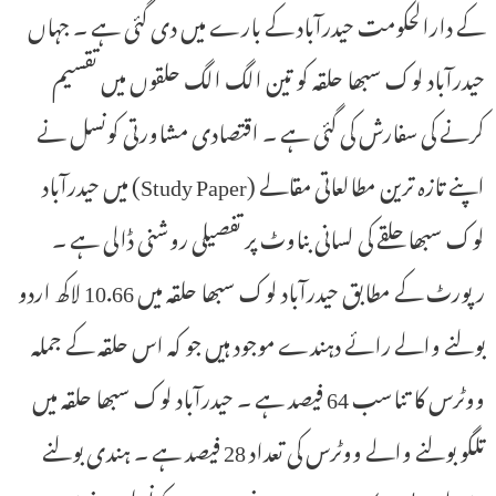
کے دارالحکومت حیدرآباد کے بارے میں دی گئی ہے ۔ جہاں
حیدرآباد لوک سبھا حلقہ کو تین الگ الگ حلقوں میں تقسیم
کرنے کی سفارش کی گئی ہے ۔ اقتصادی مشاورتی کونسل نے
اپنے تازہ ترین مطالعاتی مقالے (Study Paper) میں حیدرآباد
لوک سبھا حلقے کی لسانی بناوٹ پر تفصیلی روشنی ڈالی ہے ۔
رپورٹ کے مطابق حیدرآباد لوک سبھا حلقہ میں 10.66 لاکھ اردو
بولنے والے رائے دہندے موجود ہیں جو کہ اس حلقہ کے جملہ
ووٹرس کا تناسب 64 فیصد ہے ۔ حیدرآباد لوک سبھا حلقہ میں
تلگو بولنے والے ووٹرس کی تعداد 28 فیصد ہے ۔ ہندی بولنے