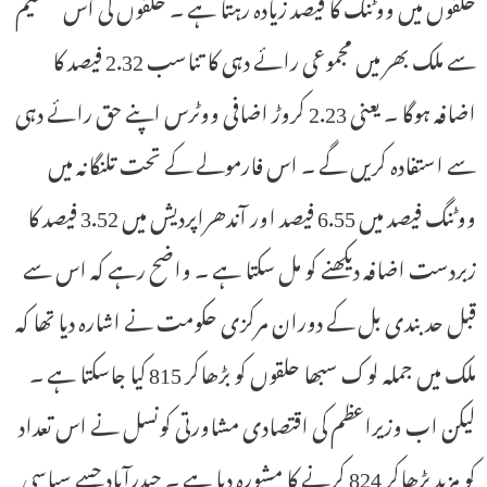
حلقوں میں ووٹنگ کا فیصد زیادہ رہتا ہے ۔ حلقوں کی اس تقسیم
سے ملک بھر میں مجموعی رائے دہی کا تناسب 2.32 فیصد کا
اضافہ ہوگا ۔ یعنی 2.23 کروڑ اضافی ووٹرس اپنے حق رائے دہی
سے استفادہ کریں گے ۔ اس فارمولے کے تحت تلنگانہ میں
ووٹنگ فیصد میں 6.55 فیصد اور آندھراپردیش میں 3.52 فیصد کا
زبردست اضافہ دیکھنے کو مل سکتا ہے ۔ واضح رہے کہ اس سے
قبل حد بندی بل کے دوران مرکزی حکومت نے اشارہ دیا تھا کہ
ملک میں جملہ لوک سبھا حلقوں کو بڑھاکر 815 کیا جاسکتا ہے ۔
لیکن اب وزیراعظم کی اقتصادی مشاورتی کونسل نے اس تعداد
کو مزید بڑھاکر 824 کرنے کا مشورہ دیا ہے ۔ حیدرآباد جسے سیاسی