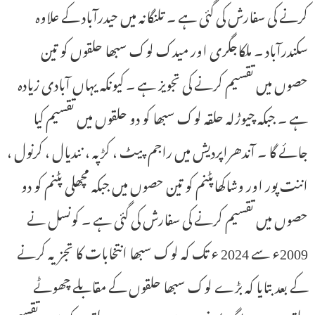
کرنے کی سفارش کی گئی ہے ۔ تلنگانہ میں حیدرآباد کے علاوہ
سکندرآباد ۔ ملکاجگری اور میدک لوک سبھا حلقوں کو تین
حصوں میں تقسیم کرنے کی تجویز ہے ۔ کیونکہ یہاں آبادی زیادہ
ہے ۔ جبکہ چیوڑلہ حلقہ لوک سبھا کو دو حلقوں میں تقسیم کیا
جائے گا ۔ آندھراپردیش میں راجم پیٹ ، کڑپہ ، نندیال ، کرنول ،
اننت پور اور وشاکھاپٹنم کو تین حصوں میں جبکہ مچھلی پٹنم کو دو
حصوں میں تقسیم کرنے کی سفارش کی گئی ہے ۔ کونسل نے
2009ء سے 2024 ء تک کہ لوک سبھا انتخابات کا تجزیہ کرنے
کے بعد بتایا کہ بڑے لوک سبھا حلقوں کے مقابلے چھوٹے