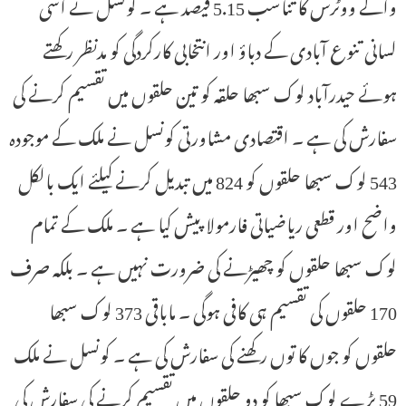
والے ووٹرس کا تناسب 5.15 فیصد ہے ۔ کونسل نے اسی
لسانی تنوع آبادی کے دباؤ اور انتخابی کارکردگی کو مدنظر رکھتے
ہوئے حیدرآباد لوک سبھا حلقہ کو تین حلقوں میں تقسیم کرنے کی
سفارش کی ہے ۔ اقتصادی مشاورتی کونسل نے ملک کے موجودہ
543 لوک سبھا حلقوں کو 824 میں تبدیل کرنے کیلئے ایک بالکل
واضح اور قطعی ریاضیاتی فارمولا پیش کیا ہے ۔ ملک کے تمام
لوک سبھا حلقوں کو چھیڑنے کی ضرورت نہیں ہے ۔ بلکہ صرف
170 حلقوں کی تقسیم ہی کافی ہوگی ۔ ماباقی 373 لوک سبھا
حلقوں کو جوں کا توں رکھنے کی سفارش کی ہے ۔ کونسل نے ملک
59 بڑے لوک سبھا کو دو حلقوں میں تقسیم کرنے کی سفارش کی