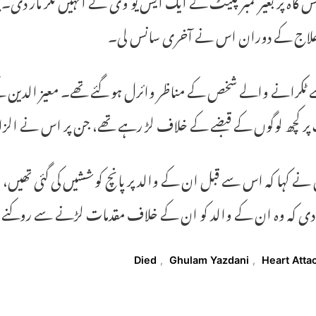
علاج کے دوران اس نے آخری سانس لی۔
ے ٹکرانے والے شخص کے مناظر وائرل ہو گئے تھے۔ معیز الدین ک
پر کچھ لوگوں کے قبضے کے خلاف لڑ رہے تھے، جن پر اس نے الزام 
نے کہا کہ اس سے قبل ان کے والد پر پانچ کوششیں کی گئی تھیں، 
 دی کہ وہ ان کے والد کو ان کے خلاف مقدمات لڑنے سے روکنے 
T
Died
,
Ghulam Yazdani
,
Heart Atta