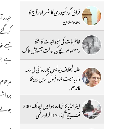
فراق گورکھپوری کا شعر اور آج کا
ہندوستان
کرگئے۔
ظالم بات کی حیوانیات کا شکا
جسے خا
رمعصوم بچے کی حالت تشویش ناک
ہے جو 1948 سے پہلے پیدا ہو
طلبہ کیخلاف پولیس کارروائی کی ذمہ
داریامیت شاہ قبول کریں:پرینکا
مرحوم 
گاندھی
برداشت
ایئر انڈیا کا طیارہ ہوا میں اچانک 300
جائے گا اور پھر صبح
فٹ نیچے آگیا ، 17 افراد زخمی