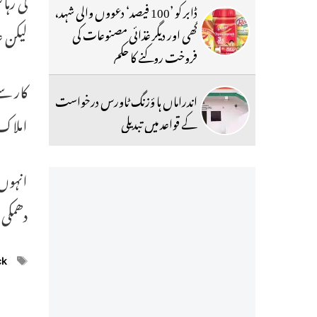
ڈابر کو ’100 فیصد‘ دعووں والی شہد،
لیکن 
گھی اور دیگر غذائی مصنوعات کی
فروخت روکنے کا حکم
کار س
اندراماں ہا ؤزنگ ٹاورس درخواست
املاک 
کے قواعد میں تبدیلی
انہوں 
دھمکی
ags
ck