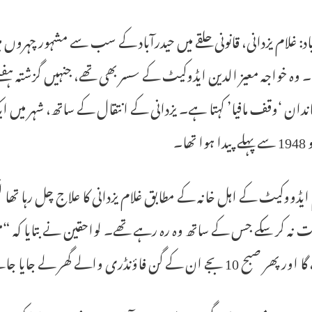
 وہ خواجہ معیز الدین ایڈوکیٹ کے سسر بھی تھے، جنہیں گزشتہ ہفت
ندان ‘وقف مافیا’ کہتا ہے۔ یزدانی کے انتقال کے ساتھ، شہر می
ا تھا۔
ایڈووکیٹ کے اہل خانہ کے مطابق غلام یزدانی کا علاج چل رہا تھا ل
 نہ کر سکے جس کے ساتھ وہ رہ رہے تھے۔ لواحقین نے بتایا کہ “می
 10 بجے ان کے گن فاؤنڈری والے گھر لے جایا جائے گا۔”