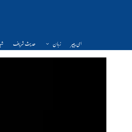
Ski
t
conten
ای پیپر
زبان
حدیث شریف
شہر