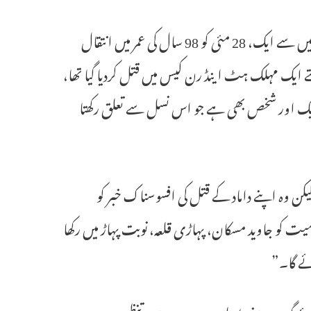
حیدرآباد: غلام یزدانی، قانونی حلقے میں حیدرآباد کے سب سے مشہور چہروں میں سے ایک، 28 مئی کو 98 سال کی عمر میں انتقال
ے ایک مہلک ہٹ اینڈ رن کیس میں قتل کردیا گیا تھا،
ں ایک اور شخص بھی ہے جو اس نسل سے تعلق رکھتا
یکن وہ اپنے داماد کے قتل کی افسوسناک خبر کو
ت کو جاوید مسکان، پہاڑی قلعہ، نوبت پہاڑ میں رکھا