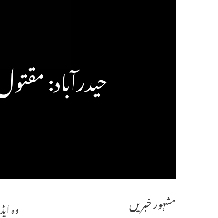
حیدرآباد: مقتول
مشہور خبریں
وہ ایڈوکیٹ 