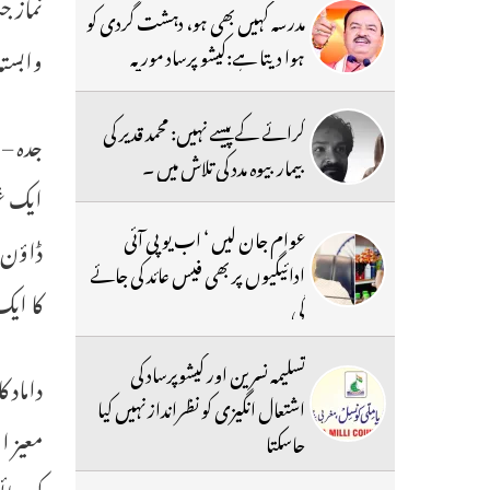
نماز ج
مدرسہ کہیں بھی ہو، دہشت گردی کو
وابستہ
ہوا دیتا ہے:کیشو پرساد موریہ
کرائے کے پیسے نہیں: محمد قدیر کی
بیمار بیوہ مدد کی تلاش میں ۔
ایک غی
عوام جان لیں ‘ اب یو پی آئی
ڈاؤن م
ادائیگیوں پر بھی فیس عائد کی جائے
کا ایک
گی
تسلیمہ نسرین اور کیشوپرساد کی
داماد ک
اشتعال انگیزی کو نظرانداز نہیں کیا
جاسکتا
کی رہا