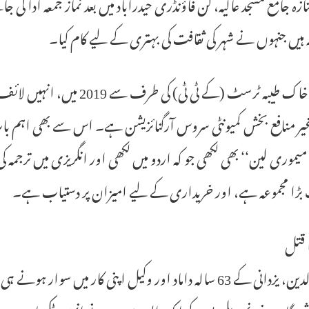
نازہ جامع مسجد عالیہ، گن فاؤنڈری حیدرآباد میں بعد نماز جمعہ ادا
 ہیں جنہوں نے شہر کی ثقافت کی بہتری کے لیے کام کیا۔
جدہ – خاک طیبہ ٹرسٹ (کے ٹی ٹ
ر منافع بخش کمیونٹی سروس آرگنائزیشن ہے۔ اس سے بھی اہم بات ی
یموری لین‘‘ بھی لکھی جو کہ اردو میں لکھی اور انگریزی میں ترجمہ کی 
 بڑا مجموعہ ہے، اور خریداری کے لیے امیزان پر دستیاب ہے۔
ا قتل
معیز الدین، یزدانی کے 63 سالہ داماد اور وکیل اپنی کار می
ئش گاہ پر بغیر نمبر پلیٹ کے ایک ایس یو وی نے انہیں ٹکر مار دی۔ پو