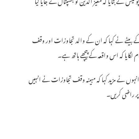
ے بیٹے نے کہا کہ ان کے والد تجاوزات اور وقف
لگایا کہ اس واقعہ کے پیچھے ہاتھ ہے۔
انہوں نے مزید کہا کہ مبینہ وقف تجاوزات نے انہیں
پر راضی کریں۔