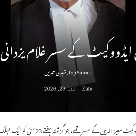
 ایڈووکیٹ کے سسر غلام یزدانی
Top Stories
,
شہر کی خبریں
Zabi
مئی 29, 2026
معیز الدین کے سسر تھے، جو گزشتہ ہفتے 23 مئی کو ایک مہلک ہٹ اینڈ رن کیس میں مارے گئے تھے۔