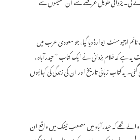
 کی جائے گی۔ یزدانی طویل عرصے سے ان تنظیموں سے
ی) کی طرف سے 2019 میں، انہیں لائف ٹائم اچیومنٹ ایوارڈ دیا گیا، جو سعودی عرب میں
ہ ہے کہ غلام یزدانی نے ایک کتاب ’’حیدرآباد..
گئی۔ یہ کتاب زبانی تاریخ اور ان کی زندگی کی کہانیوں
ں سوار ہونے ہی والے تھے کہ حیدرآباد میں مصعب ٹینک میں واقع ان
لیس نے بتایا کہ معیز الدین کو ہسپتال لے جایا گیا