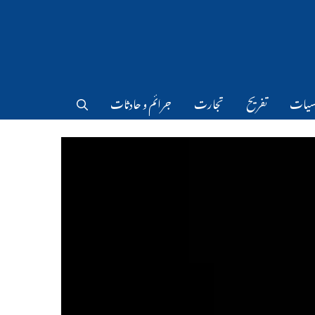
سیات
تفریح
تجارت
جرائم و حادثات