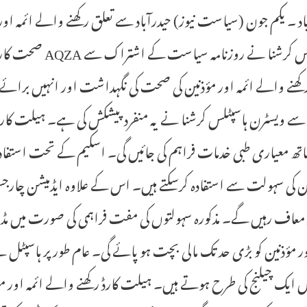
اد ۔ یکم جون (سیاست نیوز) حیدرآباد سے تعلق رکھنے والے ائمہ اور
ہاسپٹلس کرشنا نے
کھنے والے ائمہ اور مؤذنین کی صحت کی نگہداشت اور انہیں برائے 
ے ویسٹرن ہاسپٹلس کرشنا نے یہ منفرد پیشکش کی ہے۔ ہیلت کارڈ کے
ھ معیاری طبی خدمات فراہم کی جائیں گی۔ اسکیم کے تحت استفادہ 
شن کی سہولت سے استفادہ کرسکتے ہیں۔ اس کے علاوہ ایڈمیشن چار
 معاف رہیں گے۔ مذکورہ سہولتوں کی مفت فراہمی کی صورت میں مڈ
ور مؤذنین کو بڑی حد تک مالی بچت ہو پائے گی۔ عام طور پر ہاسپ
ایک چیلنج کی طرح ہوتے ہیں۔ ہیلت کارڈ رکھنے والے ائمہ اور مؤذ