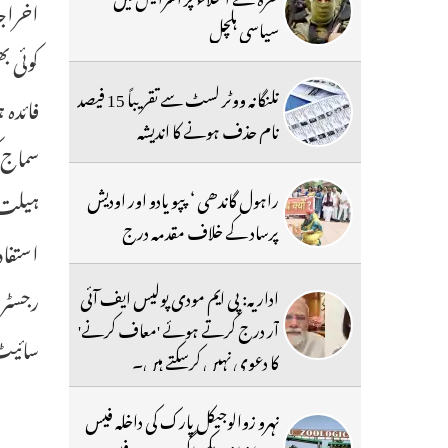
اخراج
سیاسی ہلچل
تلنگانہ ووٹر لسٹ سے تقریباً 15 فیصد
نام حذف ہونے کا اندیشہ
سماج 
راہول گاندھی ‘ پپو یادو اور اودیش
ہیلت ک
پرساد کے خلاف مقدمہ درج
استفاد
اداریہ: پی ایم مودی پولیس ایف آئی
آر درج کرتے ہوئے 'معاف کرنے'
سائیٹ www.westernhospitals.in سے رجوع ہوس
کا دعوی نہیں کرسکتے ہیں۔
نہرو زوالوجیکل پارک کی داخلہ فیس