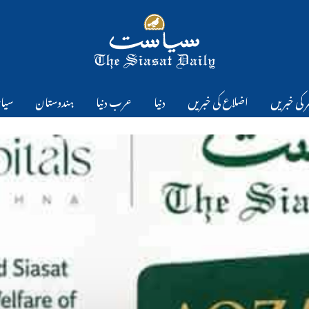
 کی خبریں
اضلاع کی خبریں
دنیا
عرب دنیا
ہندوستان
سیا