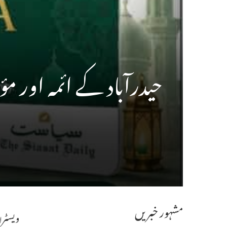
حیدرآباد کے ائمہ اور مؤذنین کیلئے خوشخ
مشہور خبریں
ویسٹر