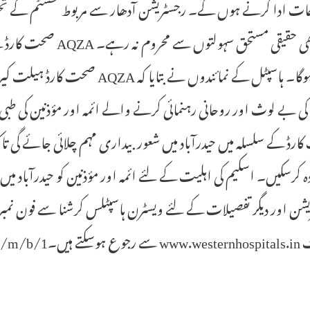
ات ادا کرنے ہوں گے۔ رجسٹریشن آدھار سے مربوط سسٹم کے تحت م
فائدہ ہوگا۔ ہاسپٹل کے نمائندوں نے
کی بے لوث اور روحانی رہنمائی کرنے والے ائمہ اور مؤذنین کی 
ارڈ کے سلسلہ میں حیدرآباد میں شعور بیداری مہم چلائی جائے گی 
ہ کرسکیں۔ اسکیم کی اہلیت کے لئے ائمہ اور مؤذنین کو حیدرآباد می
کتے ہیں۔1/k/m/b