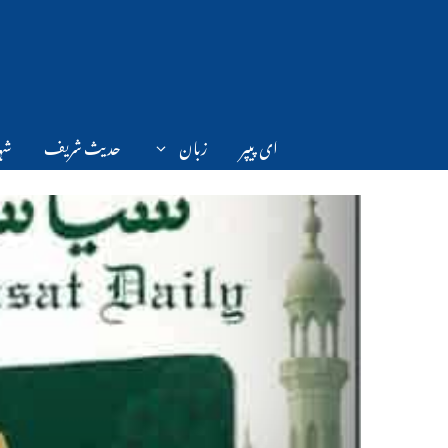
Ski
t
conten
ای پیپر
زبان
حدیث شریف
شہر