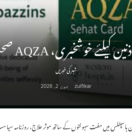
بری، AQZA صحت کارڈ اسکیم کا اعلان
شہر کی خبریں
zulfikar
جون 2, 2026
ن ہاسپٹلس میں مفت سہولتوں کے ساتھ موثر علاج، روزنامہ سی