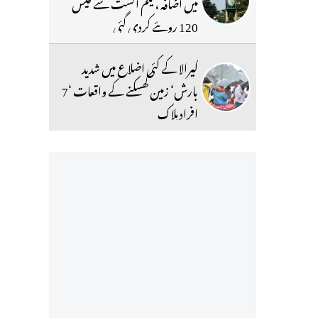
میں اضافہ ، یکم اگست سے فیس
120 روپئے کردی گئی
کیرالا کے کئی اضلاع میں شدید
بارش‘ زمین کھسکنے کے واقعات ‘7
افراد ہلاک