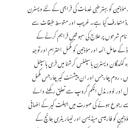
 مؤذنین کو بہتر طبی خدمات کی فراہمی کے لئے ویسٹرن
 روزنامہ سیاست کے اشتراک سے AQZA صحت کارڈ متعارف کیا ہے۔ غریب اور متوسط طبقات سے
نام شرحوں پر علاج کی سہولتیں فراہم کرنے کے
 حامل ائمہ اور مؤذنین کو مکمل احترام اور توجہ
کنندگان ویسٹرن ہاسپٹلس کرشنا میں فری ہاسپٹل
جس ، روم چارجس اور ان پیشنٹ کیر چارجس مکمل
ل اور لوور مڈل انکم گروپ سے تعلق رکھنے والے
ٹل سے رجوع ہونے کی صورت میں ہیلت کیر کے اضافی
نین کو فارمیسی میڈیسن اور لیباریٹری جانچ کے