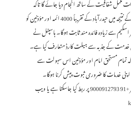
کمل شفافیت کے ساتھ انجام دیا جائے گا تاکہ
کوئی بھی حقیقی مستحق سہولتوں سے محروم نہ رہے۔ AQZA صحت کارڈ کے نتیجہ میں حیدرآباد کے تقریباً 4000 ائمہ اور مؤذنین کو
 بتایا کہ AQZA صحت کارڈ ہیلت کیر اسکیم سے زیادہ فائدہ مند ثابت ہوگا۔ ہاسپٹل نے
طبی خدمت کے جذبہ سے ہیلت کارڈ متعارف کیا ہے۔
تاکہ تمام مستحق امام اور مؤذنین اس سہولت سے
ں اپنی خدمات کا ضروری ثبوت پیش کرنا ہوگا۔
رجسٹریشن اور دیگر تفصیلات کے لئے ویسٹرن ہاسپٹلس کرشنا سے فون نمبر +91 9000912793 پر ربط کیا جاسکتا ہے یا ویب