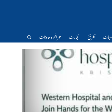
سیات
تفریح
تجارت
جرائم و حادثات