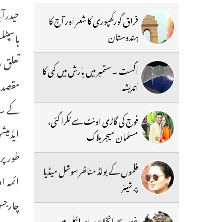
حیدرآب
فراق گورکھپوری کا شعر اور آج کا
ہندوستان
تعلق ر
اگست ۔ ستمبر میں بارش میں کمی کا
مقصد س
اندیشہ
کے سات
فوج کی گاڑی اونٹ سے ٹکرا گئی،
ایڈمی
مسلمان میجر ہلاک
طور پر
فلموں کے بولڈ مناظر سوشل میڈیا
ائمہ ا
پر شیئر
چارجس 
غزہ سے انخلاء پر اسرائیل میں