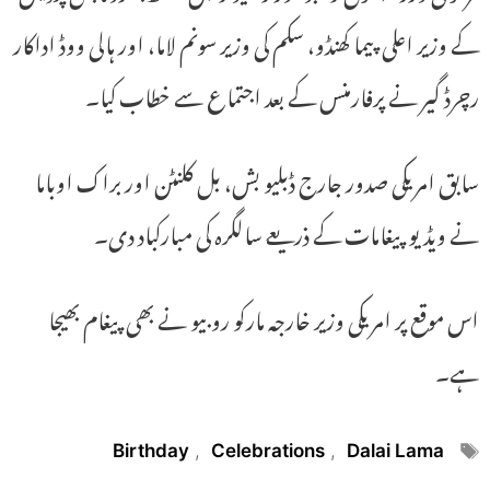
کے وزیر اعلی پیما کھنڈو، سکم کی وزیر سونم لاما، اور ہالی ووڈ اداکار
رچرڈ گیر نے پرفارمنس کے بعد اجتماع سے خطاب کیا۔
سابق امریکی صدور جارج ڈبلیو بش، بل کلنٹن اور براک اوباما
نے ویڈیو پیغامات کے ذریعے سالگرہ کی مبارکباد دی۔
اس موقع پر امریکی وزیر خارجہ مارکو روبیو نے بھی پیغام بھیجا
ہے۔
Tags
Birthday
,
Celebrations
,
Dalai Lama