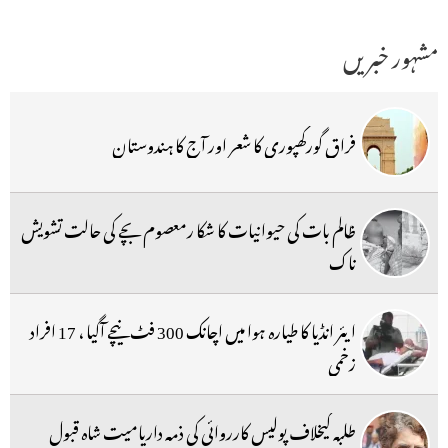
مشہور خبریں
فراق گورکھپوری کا شعر اور آج کا ہندوستان
ظالم بات کی حیوانیات کا شکا رمعصوم بچے کی حالت تشویش
ناک
ایئر انڈیا کا طیارہ ہوا میں اچانک 300 فٹ نیچے آگیا ، 17 افراد
زخمی
طلبہ کیخلاف پولیس کارروائی کی ذمہ داریامیت شاہ قبول