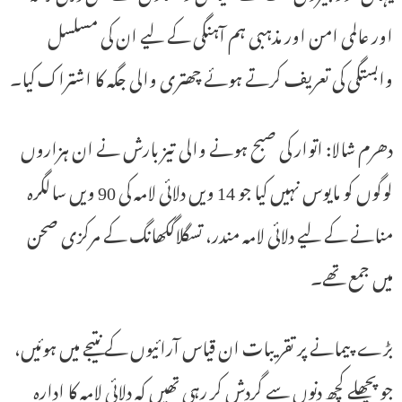
اور عالمی امن اور مذہبی ہم آہنگی کے لیے ان کی مسلسل
وابستگی کی تعریف کرتے ہوئے چھتری والی جگہ کا اشتراک کیا۔
دھرم شالا: اتوار کی صبح ہونے والی تیز بارش نے ان ہزاروں
لوگوں کو مایوس نہیں کیا جو 14 ویں دلائی لامہ کی 90 ویں سالگرہ
منانے کے لیے دلائی لامہ مندر، تسگلاگکھانگ کے مرکزی صحن
میں جمع تھے۔
بڑے پیمانے پر تقریبات ان قیاس آرائیوں کے نتیجے میں ہوئیں،
جو پچھلے کچھ دنوں سے گردش کر رہی تھیں کہ دلائی لامہ کا ادارہ