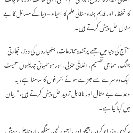
کا تحفظ، اور قدیم ہندوستانی علم کا احیاء – دنیا کے مسائل کا بے
مثال حل پیش کرتے ہیں۔
“آج کی دنیا میں، جسے پرتشدد تنازعات، ہتھیاروں کی دوڑ، تجارتی
جنگ، سماجی تقسیم، اخلاقی تنزلی، اور موسمیاتی تبدیلیوں سمیت
ایک دوسرے سے جڑے ہوئے بحرانوں کا سامنا ہے، یہ
وعدے بے مثال اور ناقابل تردید حل پیش کرتے ہیں،” بیان
میں کہا گیا ہے۔
مرکزی وزراء کرن رجیجو اور راجیو رنجن سنگھ، اروناچل پردیش