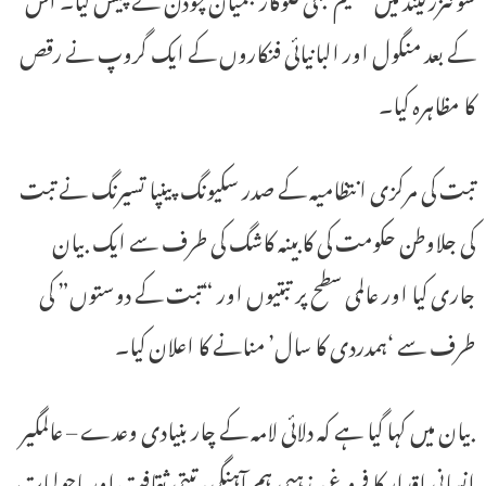
کے بعد منگول اور البانیائی فنکاروں کے ایک گروپ نے رقص
کا مظاہرہ کیا۔
تبت کی مرکزی انتظامیہ کے صدر سکیونگ پینپا تسیرنگ نے تبت
کی جلاوطن حکومت کی کابینہ کاشگ کی طرف سے ایک بیان
جاری کیا اور عالمی سطح پر تبتیوں اور “تبت کے دوستوں” کی
طرف سے ‘ہمدردی کا سال’ منانے کا اعلان کیا۔
بیان میں کہا گیا ہے کہ دلائی لامہ کے چار بنیادی وعدے – عالمگیر
انسانی اقدار کا فروغ، مذہبی ہم آہنگی، تبتی ثقافت اور ماحولیات