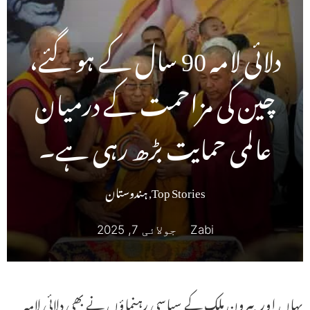
دلائی لامہ 90 سال کے ہو گئے،
چین کی مزاحمت کے درمیان
عالمی حمایت بڑھ رہی ہے۔
Top Stories
,
ہندوستان
Zabi
جولائی 7, 2025
یہاں اور بیرون ملک کے سیاسی رہنماؤں نے بھی دلائی لامہ