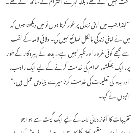
تحت نہیں آئے تھے، بلکہ گہرے احترام کے ساتھ آئے تھے۔
“لہٰذا جب میں اپنی زندگی پر غور کرتا ہوں تو میں دیکھتا ہوں کہ
میں نے اپنی زندگی بالکل ضائع نہیں کی۔ دلائی لامہ کے لقب
سے مجھے کوئی غرور اور تکبر نہیں ہے۔ بدھ کے پیروکار کے طور
پر، ایک بھکشو، عوام کی خدمت کرنے کے لیے ایک راہب،
اور بدھ کی تعلیمات کی خدمت کرنا میرے بنیادی عمل ہیں،”
انہوں نے کہا۔
تقریبات کا آغاز دلائی لامہ کے لیے ایک گیت سے ہوا جو
سوئٹزرلینڈ میں مقیم تبتی گلوکار جمیان چوڈن نے پیش کیا۔ اس