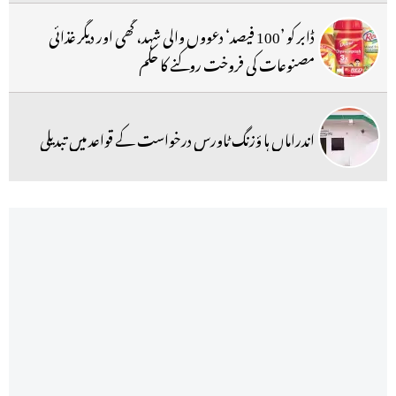
ڈابر کو ’100 فیصد‘ دعووں والی شہد، گھی اور دیگر غذائی
مصنوعات کی فروخت روکنے کا حکم
اندراماں ہا ؤزنگ ٹاورس درخواست کے قواعد میں تبدیلی