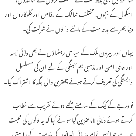
اسکول کے بچوں، مختلف ممالک کے رقاص اور گلوکاروں اور
دنیا بھر سے بدھ مت کے ماننے والوں نے شرکت کی۔
یہاں اور بیرون ملک کے سیاسی رہنماؤں نے بھی دلائی لامہ
اور عالمی امن اور مذہبی ہم آہنگی کے لیے ان کی مسلسل
وابستگی کی تعریف کرتے ہوئے چھتری والی جگہ کا اشتراک کیا۔
نو درجے کے کیک کے سامنے بیٹھے ہوئے تقریب سے خطاب
کرتے ہوئے دلائی لاما تنزین گیاسو نے کہا کہ یہ لوگوں کی محبت
ہی ہے جو انہیں تمام جذباتی انسانوں کی خدمت کے راستے پر