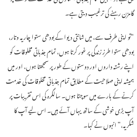
گامزن رہنے کی ترغیب دیتی ہے۔
“تو اپنی طرف سے، میں شانتی دیوا کے بودھی ستوا چاریہ وتار،
بودھی ستوا طرز زندگی پر غور کرتا ہوں، تمام جذباتی مخلوقات کو
اپنے رشتہ داروں اور دوستوں کے طور پر سمجھتا ہوں، اور میں
ہمیشہ اپنی صلاحیت کے مطابق تمام جذباتی مخلوقات کی خدمت
کرنے کے بارے میں سوچتا ہوں۔ سالگرہ کی اس تقریبات پر
آپ بڑی خوشی کے ساتھ یہاں آئے ہیں۔ اس لیے آپ کا
شکریہ،” انہوں نے کہا۔