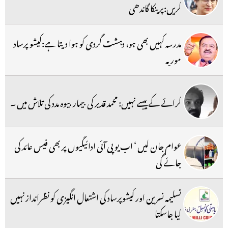
کریں:پرینکا گاندھی
مدرسہ کہیں بھی ہو، دہشت گردی کو ہوا دیتا ہے:کیشو پرساد
موریہ
کرائے کے پیسے نہیں: محمد قدیر کی بیمار بیوہ مدد کی تلاش میں ۔
عوام جان لیں ‘ اب یو پی آئی ادائیگیوں پر بھی فیس عائد کی
جائے گی
تسلیمہ نسرین اور کیشوپرساد کی اشتعال انگیزی کو نظرانداز نہیں
کیا جاسکتا