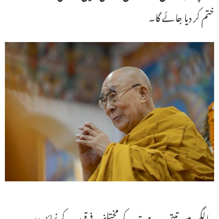
ختم کر دیا جائے گا۔
سالگرہ میں تبتی بدھ مت کے مختلف فرقوں کے نمائندوں،