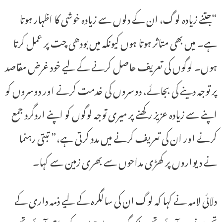
“جتنے زیادہ لوگ، ان کے دلوں سے زیادہ خوشی کا اظہار ہوتا
ہے۔ میں بھی متاثر ہوتا ہوں کیونکہ میں بودھی چت پر عمل کرتا
ہوں۔ لوگوں کی تعریف حاصل کرنے کے لیے خود غرض مقاصد
پر توجہ دینے کی بجائے، دوسروں کی خدمت کرنے اور دوسروں کو
اپنے سے زیادہ عزیز رکھنے پر میری توجہ لوگوں کو اپنے اردگرد جمع
کرنے اور ان کی تعریف کرنے میں مدد کرتی ہے،” تبتی رہنما
نے دیواروں پر کھڑی مداحوں سے بھری زمین سے کہا۔
دلائی لامہ نے کہا کہ لوگ ان کی سالگرہ کے لیے ذمہ داری کے