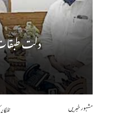
دلت طبقات د
مشہور خبریں
تلنگانہ کی کابینہ میں 4 