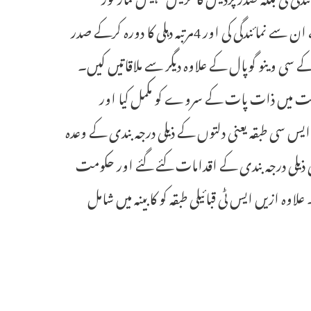
انچارج سیکریٹری کانگریس محترمہ میناکشی نٹراجن سے ملاقاتیں کرتے ہوئے ان سے نمائندگی کی اور 4مرتبہ دہلی کا دورہ کرکے صدر
 سی وینو گوپال کے علاوہ دیگر سے ملاقاتیں کیں۔
ست میں ذات پات کے سروے کو مکمل کیا اور
 ایس سی طبقہ یعنی دلتوں کے ذیلی درجہ بندی کے وعدہ
ی ذیلی درجہ بندی کے اقدامات کئے گئے اور حکومت
اوہ ازیں ایس ٹی قبائیلی طبقہ کو کابینہ میں شامل