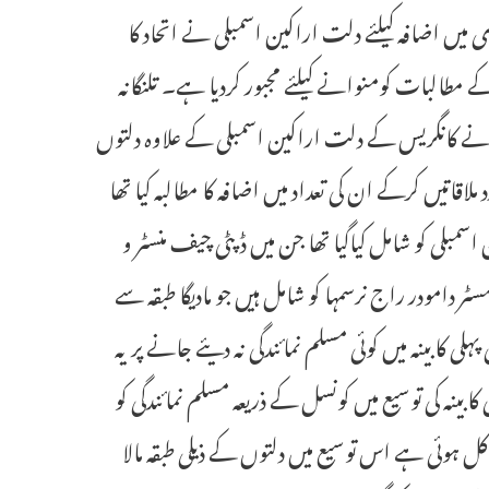
 داری میں اضافہ کیلئے دلت اراکین اسمبلی نے اتحاد کا
ے مطالبات کومنوانے کیلئے مجبور کردیا ہے۔ تلنگانہ
 بنانے کانگریس کے دلت اراکین اسمبلی کے علاوہ دلتوں
ملاقاتیں کرکے ان کی تعداد میں اضافہ کا مطالبہ کیا تھا
اسمبلی کو شامل کیاگیا تھا جن میں ڈپٹی چیف منسٹر و
سٹر دامودر راج نرسمہا کو شامل ہیں جو مادیگا طبقہ سے
لی کابینہ میں کوئی مسلم نمائندگی نہ دیئے جانے پر یہ
کابینہ کی توسیع میں کونسل کے ذریعہ مسلم نمائندگی کو
ع کل ہوئی ہے اس توسیع میں دلتوں کے ذیلی طبقہ مالا