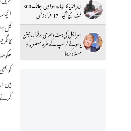
ایئر انڈیا کا طیارہ ہوا میں اچانک 300
فٹ نیچے آگیا ، 17 افراد زخمی
کل ہند
اسرائیل کی ہٹ دھرمی برقرار، نیتن
کانگر
یاہونے ٹرمپ کے غزہ منصوبہ کو
مستردکردیا
حکومت 
کو بھی
میں ان
کرنے ک