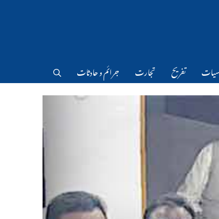
سیات
تفریح
تجارت
جرائم و حادثات