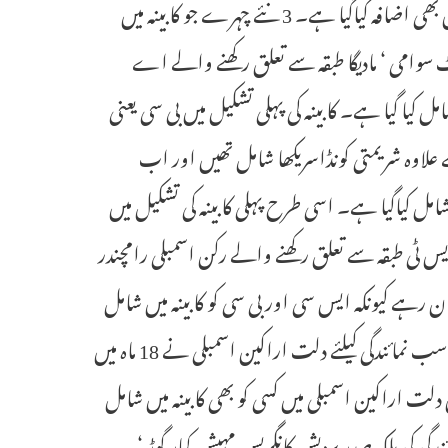
اور مادیگا کی نمائندگی میں اضافہ کیاگیا اسکے علاوہ پسماندہ طبقات کی نمائندگی میں بھی اضافہ کیاگیا ہے۔ 3 نئے چہرے جو کابینہ میں
 سوامی ‘ مادیگا طبقہ سے تعلق رکھنے والے اے
یا گیا ہے۔ کابینہ کی پہلی تشکیل میں بی سی یعنی
 کے علاوہ شریمتی کونڈاسریکھا شامل تھیں اور اب
مل کیاگیا ہے۔ اسی طرح پہلی کابینہ کی تشکیل میں
اب ایس ٹی طبقہ سے تعلق رکھنے والے رکن اسمبلی رامچندر
سلمان رہے کیونکہ ایس سی اور بی سی کو کابینہ میں شامل
کیاگیا جبکہ ایس ٹی کو ڈپٹی اسپیکر بنایا گیا ۔ ان عہدوں اور کابینہ میں اپنی مناسب نمائندگی کیلئے دلت اراکین اسمبلی نے 18 ماہ میں
ن دلت اراکین اسمبلی میں کسی کو بھی کابینہ میں شامل
کی بلکہ صدر پردیش کانگریس مہیش کمار گوڑ ‘