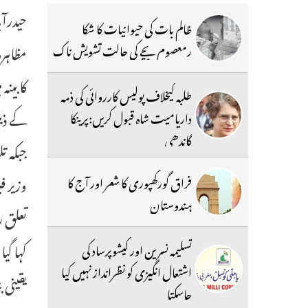
ظالم بات کی حیوانیات کا شکا
مظاہرہ
رمعصوم بچے کی حالت تشویش ناک
کابینہ
طلبہ کیخلاف پولیس کارروائی کی ذمہ
کے ذیل
داریامیت شاہ قبول کریں:پرینکا
گاندھی
جبکہ ت
وزیر ف
فراق گورکھپوری کا شعر اور آج کا
ہندوستان
تعلق ر
کہا گی
تسلیمہ نسرین اور کیشوپرساد کی
اشتعال انگیزی کو نظرانداز نہیں کیا
یقینی 
جاسکتا