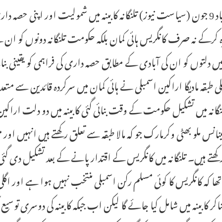
حیدرآباد 9 جون (سیاست نیوز) تلنگانہ کابینہ میں شمولیت اور اپنی حصہ
 کرکے نہ صرف کانگریس ہائی کمان بلکہ حکومت تلنگانہ دونوں کو ان ک
 میں دلتوں کو ان کی آبادی کے مطابق حصہ داری کی فراہمی کو یقینی
ی طبقہ مادیگا اراکین اسمبلی نے ہائی کمان میں سرکردہ قائدین سے متعدد 
لنگانہ میں تشکیل حکومت کے وقت بنائی گئی کابینہ میں دو دلت اراکین 
ینانس ملو بھٹی وکرمارک جو کہ مالا طبقہ سے تعلق رکھتے ہیں انہیں اور م
کھتے ہیں۔ تلنگانہ میں کانگریس کے اقتدار پانے کے بعد تشکیل دی گئی پہ
ا تھا کہ کانگریس کا کوئی مسلم رکن اسمبلی منتخب نہیں ہوا ہے اور اگلی 
بناکر کابینہ میں شامل کیا جائے گا لیکن اب جبکہ کابینہ کی دوسری توسی