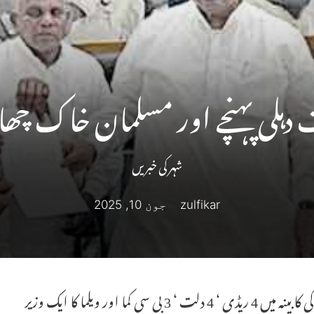
ہلی پہنچے اور مسلمان خاک چھا
شہر کی خبریں
zulfikar
جون 10, 2025
ریڈی ‘ 4 دلت ‘ 3 بی سی کما اور ویلما کا ایک وزیر