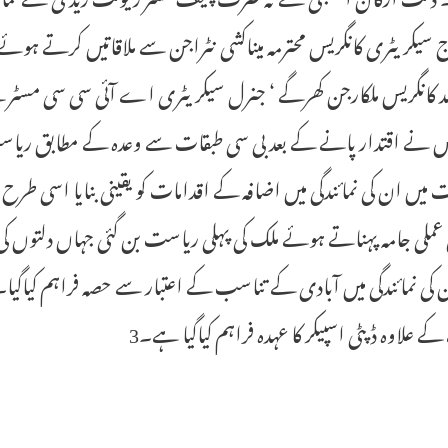
 کانگریس ملکارجن کھرگے ‘ جنرل سیکریٹری اے آئی سی سی مسٹر کے
یس نے اقتدار پانے کے بعد بی سی طبقات سے وعدہ کے مطابق ریا
میں ان کی نمائندگی میں اضافہ کے اقدامات کو یقینی بنایا اسی طرح
 عملی جامہ پہناتے ہوئے ملک کی پہلی ریاست بن گئی جہاں دلتوں ک
 کی نمائندگی میں آبادی کے تناسب کے اعتبار سے حصہ فراہم کیاگیا۔ عل
ے علاوہ ڈپٹی اسپیکر کا عہدہ فراہم کیاگیا ہے۔3