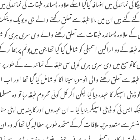
ئے گئے ہیں ان میں مالا طبقہ سے تعلق رکھنے والے جی ویویک وینکٹ
کے علاوہ پسماندہ طبقات سے تعلق رکھنے والے وی سری ہری کو شامل ک
ہ طبقہ کے دو اراکین اسمبلی کو شامل کیا گیا تھا جن میں پونم پربھاکر
کاتوسیع میں وی سری ہری کو بی سی طبقہ کے نمائندے کے طور پر شا
ی طبقہ سے تعلق رکھنے والی انوسویا سیتا اکا کو شامل کیا گیا تھا اور 
و ڈپٹی اسپیکر کا عہدہ دیا گیا لیکن اگر کل کوئی محروم طبقہ رہا تو وہ م
سٹر سے متعدد مرتبہ ملاقات کرکے متحدہ طور پر مطالبہ کیا تھا کہ وہ ا
دلت ارکان اسمبلی نے نہ صرف چیف منسٹر ریونت ریڈی سے نمائندگی 