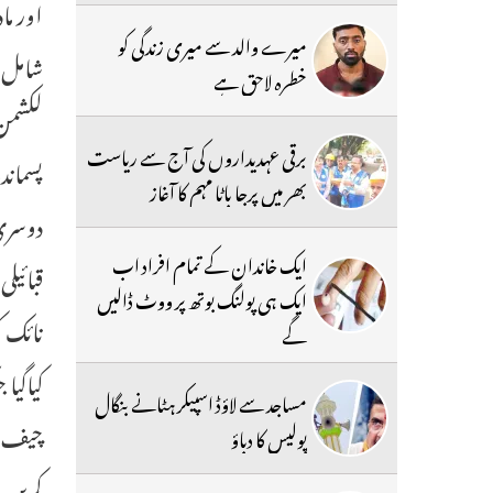
میرے والد سے میری زندگی کو
شامل ک
خطرہ لاحق ہے
لکشمن 
برقی عہدیداروں کی آج سے ریاست
پسماند
بھر میں پرجا باٹا مہم کا آغاز
دوسری 
ایک خاندان کے تمام افراد اب
قبائیل
ایک ہی پولنگ بوتھ پر ووٹ ڈالیں
نائک ک
گے
مساجد سے لاؤڈ اسپیکر ہٹانے بنگال
چیف من
پولیس کا دباؤ
کریں۔ 