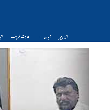
Ski
t
conten
ای پیپر
زبان
حدیث شریف
شہر