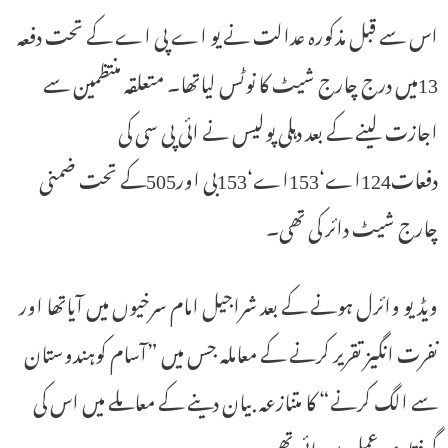
اس سے قبل مذکورہ عدالت نے یو اے پی اے کے تحت دفعہ
13میں درج چارج شیٹ کا نوٹس لیاتھا۔ متعلقہ منتظمین سے
اجازت لینے کے بعد دہلی پولیس نے ائی پی سی کی
دفعات124اے‘153اے‘153بی اور505کے تحت ضمنی
چارج شیٹ دائر کی تھی۔
ویڈیو وائرل ہونے کے بعد شراجیل امام سرخیوں میں آیاتھا اور
نفرت انگیز تقریر کرنے کے معاملہ جس میں ”آسام کوہندوستان
سے الگ کرنے“ کا متنازعہ بیان دینے کے معاملے میں اس کی
گرفتاری عمل میں ائی تھی۔