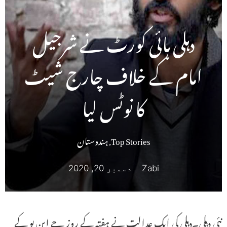
دہلی ہائی کورٹ نے شرجیل
امام کے خلاف چارج شیٹ
کا نوٹس لیا
Top Stories
,
ہندوستان
Zabi
دسمبر 20, 2020
نئی دہلی۔دہلی کی ایک عدالت نے ہفتہ کے روز جے این یو کے