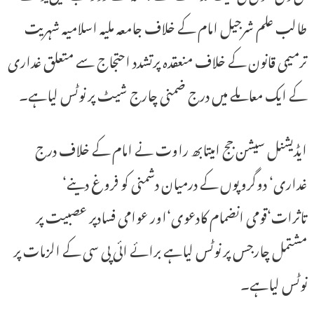
طالب علم شرجیل امام کے خلاف جامعہ ملیہ اسلامیہ شہریت
ترمیمی قانون کے خلاف منعقدہ پرتشدد احتجاج سے متعلق غداری
کے ایک معاملے میں درج ضمنی چارج شیٹ پر نوٹس لیاہے۔
ایڈیشنل سیشن جج امیتابھ راوت نے امام کے خلاف درج
غداری‘ دوگروپوں کے درمیان دشمنی کو فروغ دینے‘
تاثرات‘قومی انضمام کادعوی‘اور عوامی فسادپر عصبیت پر
مشتمل چارجس پر نوٹس لیاہے برائے ائی پی سی کے الزمات پر
نوٹس لیاہے۔