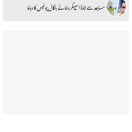
مساجد سے لاؤڈ اسپیکر ہٹانے بنگال پولیس کا دباؤ