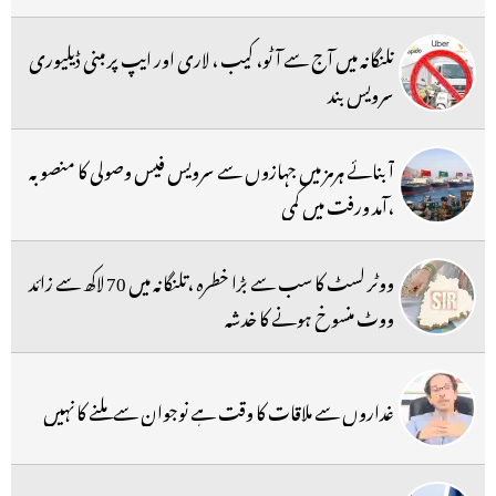
تلنگانہ میں آج سے آٹو، کیب ، لاری اور ایپ پر مبنی ڈیلیوری
سرویس بند
آبنائے ہرمز میں جہازوں سے سرویس فیس وصولی کا منصوبہ
،آمد ورفت میں کمی
ووٹر لسٹ کا سب سے بڑا خطرہ ،تلنگانہ میں 70 لاکھ سے زائد
ووٹ منسوخ ہونے کا خدشہ
غداروں سے ملاقات کا وقت ہے نوجوان سے ملنے کا نہیں