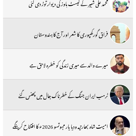
محمد علی شبیر کے گیسٹ ہاوز کی دیوار توڑ دی گئی
فراق گورکھپوری کا شعر اور آج کا ہندوستان
میرے والد سے میری زندگی کو خطرہ لاحق ہے
ٹرمپ ایران جنگ کے خطرناک جال میں پھنس گئے
امیت شاہ بھارتیہ ودیا پار مہوتسو 2026ء کا افتتاح کرینگے