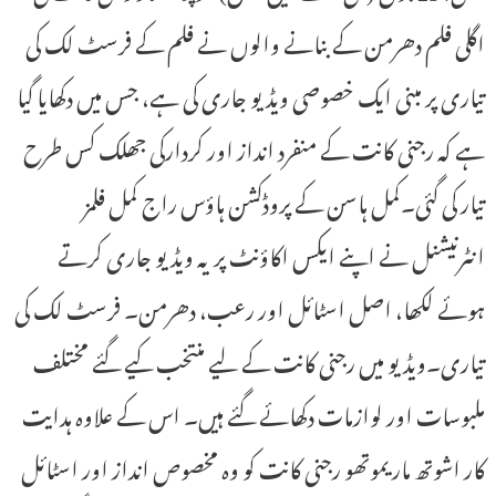
اگلی فلم دھرمن کے بنانے والوں نے فلم کے فرسٹ لک کی
تیاری پر مبنی ایک خصوصی ویڈیو جاری کی ہے، جس میں دکھایا گیا
ہے کہ رجنی کانت کے منفرد انداز اور کردارکی جھلک کس طرح
تیار کی گئی۔کمل ہاسن کے پروڈکشن ہاؤس راج کمل فلمز
انٹرنیشنل نے اپنے ایکس اکاؤنٹ پر یہ ویڈیو جاری کرتے
ہوئے لکھا، اصل اسٹائل اور رعب، دھرمن۔ فرسٹ لک کی
تیاری۔ویڈیو میں رجنی کانت کے لیے منتخب کیے گئے مختلف
ملبوسات اور لوازمات دکھائے گئے ہیں۔ اس کے علاوہ ہدایت
کار اشوتھ ماریموتھو رجنی کانت کو وہ مخصوص انداز اور اسٹائل