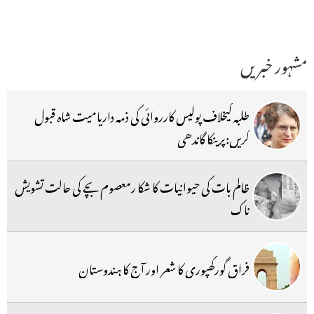
مشہور خبریں
طلبہ کیخلاف پولیس کارروائی کی ذمہ داریامیت شاہ قبول
کریں:پرینکا گاندھی
ظالم بات کی حیوانیات کا شکا رمعصوم بچے کی حالت تشویش
ناک
فراق گورکھپوری کا شعر اور آج کا ہندوستان