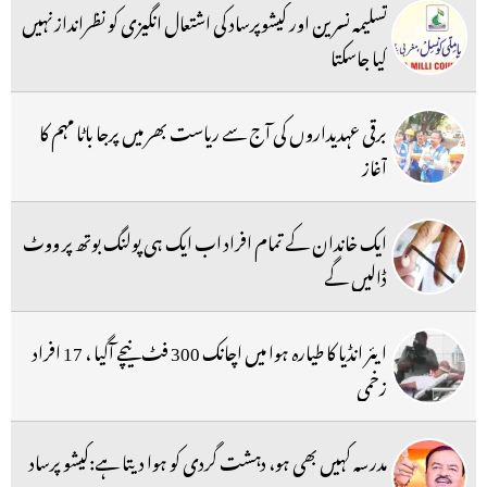
تسلیمہ نسرین اور کیشوپرساد کی اشتعال انگیزی کو نظرانداز نہیں
کیا جاسکتا
برقی عہدیداروں کی آج سے ریاست بھر میں پرجا باٹا مہم کا
آغاز
ایک خاندان کے تمام افراد اب ایک ہی پولنگ بوتھ پر ووٹ
ڈالیں گے
ایئر انڈیا کا طیارہ ہوا میں اچانک 300 فٹ نیچے آگیا ، 17 افراد
زخمی
مدرسہ کہیں بھی ہو، دہشت گردی کو ہوا دیتا ہے:کیشو پرساد