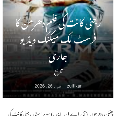
رجنی کانت کی فلم دھرمن کا
فرسٹ لک میکنگ ویڈیو
جاری
تفریح
zulfikar
جون 26, 2026
چنئی، 25 جون (آئی اے این ایس) سوپر اسٹار رجنی کانت کی