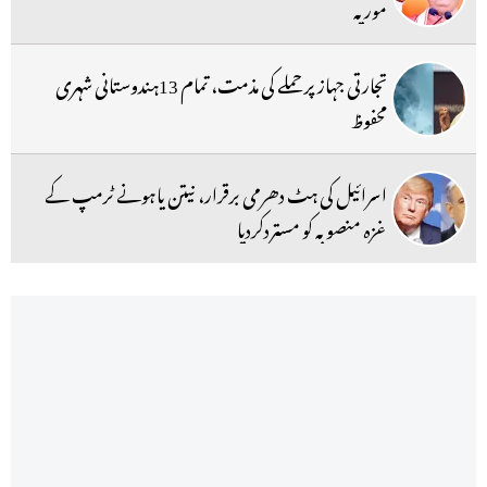
موریہ
تجارتی جہاز پر حملے کی مذمت، تمام 13ہندوستانی شہری
محفوظ
اسرائیل کی ہٹ دھرمی برقرار، نیتن یاہونے ٹرمپ کے
غزہ منصوبہ کو مستردکردیا