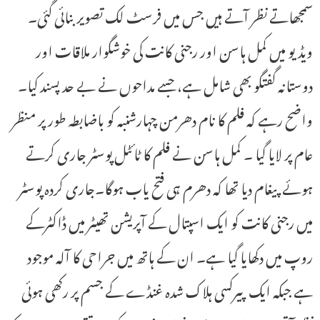
سمجھاتے نظر آتے ہیں جس میں فرسٹ لک تصویر بنائی گئی۔
ویڈیو میں کمل ہاسن اور رجنی کانت کی خوشگوار ملاقات اور
دوستانہ گفتگو بھی شامل ہے، جسے مداحوں نے بے حد پسند کیا۔
واضح رہے کہ فلم کا نام دھرمن چہارشنبہ کو باضابطہ طور پر منظر
عام پر لایا گیا ۔ کمل ہاسن نے فلم کا ٹائٹل پوسٹر جاری کرتے
ہوئے پیغام دیا تھا کہ دھرم ہی فتح یاب ہوگا۔جاری کردہ پوسٹر
میں رجنی کانت کو ایک اسپتال کے آپریشن تھیٹر میں ڈاکٹرکے
روپ میں دکھایا گیا ہے۔ ان کے ہاتھ میں جراحی کا آلہ موجود
ہے جبکہ ایک پیرکسی ہلاک شدہ غنڈے کے جسم پر رکھی ہوئی