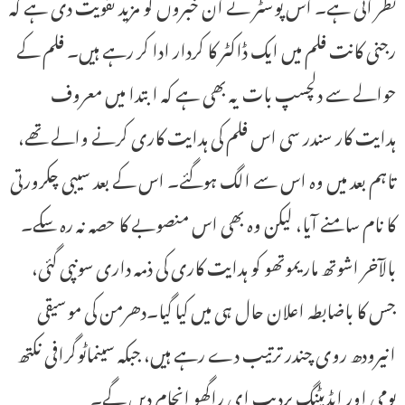
نظر آتی ہے۔ اس پوسٹر نے ان خبروں کو مزید تقویت دی ہے کہ
رجنی کانت فلم میں ایک ڈاکٹر کا کردار ادا کر رہے ہیں۔ فلم کے
حوالے سے دلچسپ بات یہ بھی ہے کہ ابتدا میں معروف
ہدایت کار سندر سی اس فلم کی ہدایت کاری کرنے والے تھے،
تاہم بعد میں وہ اس سے الگ ہوگئے۔ اس کے بعد سیبی چکرورتی
کا نام سامنے آیا، لیکن وہ بھی اس منصوبے کا حصہ نہ رہ سکے۔
بالآخر اشوتھ ماریموتھو کو ہدایت کاری کی ذمہ داری سونپی گئی،
جس کا باضابطہ اعلان حال ہی میں کیا گیا۔دھرمن کی موسیقی
انیرودھ روی چندر ترتیب دے رہے ہیں، جبکہ سینماٹوگرافی نکتھ
بومی اور ایڈیٹنگ پردیپ ای راگھو انجام دیں گے۔