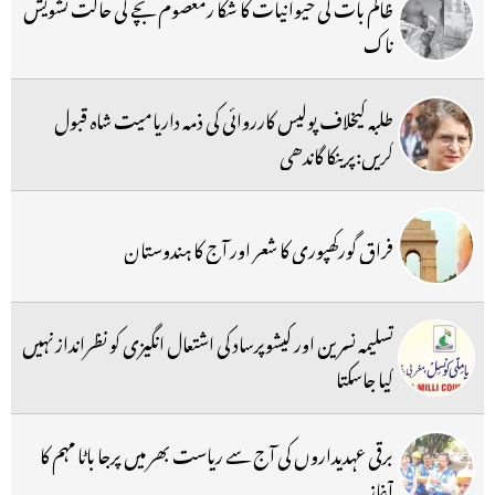
ظالم بات کی حیوانیات کا شکا رمعصوم بچے کی حالت تشویش
ناک
طلبہ کیخلاف پولیس کارروائی کی ذمہ داریامیت شاہ قبول
کریں:پرینکا گاندھی
فراق گورکھپوری کا شعر اور آج کا ہندوستان
تسلیمہ نسرین اور کیشوپرساد کی اشتعال انگیزی کو نظرانداز نہیں
کیا جاسکتا
برقی عہدیداروں کی آج سے ریاست بھر میں پرجا باٹا مہم کا
آغاز