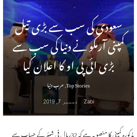
سعودی کی سب سے بڑی تیل
کمپنی آرمکو نے دنیا کی سب سے
بڑی ائی پی او کا اعلان کیا
Top Stories
,
عرب دنیا
Zabi
دسمبر 7, 2019
مذکورہ کمپنی کا منصوبہ ہے کہ 32ریال فی شیئر کے حساب سے