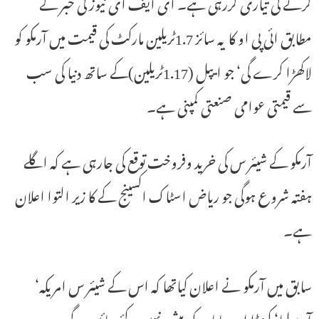
کرنے کی تیاری کررہی ہے۔ ای ایف ای نیوز کی خبر کے
مطابق ائی پی او کا یہ سائز 1.7ٹریلین مارکٹ کی قیمت میں آرمکو کو
لاکھڑا کرے گی‘ جو ایپل (1.17ٹریلین)کے ساتھ دنیا کی سب
سے قیمتی عوامی صنعتی کمپنی ہے۔
آرمکو کے شیئر س کی خرید وفروخت توقع کی جارہی ہے کہ اگلے
ہفتہ شروع ہوگی جو ریاض اسٹاک اکسینج کے کا زیر التوا اعلان
ہے۔
سابق میں آرمکو نے اعلان کیاتھا کہ اس کے شیئر س امریکہ‘
آسڑیلیا‘ کینڈا اور جاپان کو پیش نہیں کئے جائیں گے۔