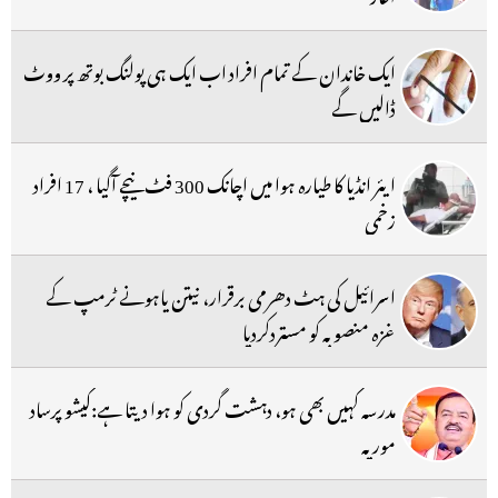
ایک خاندان کے تمام افراد اب ایک ہی پولنگ بوتھ پر ووٹ
ڈالیں گے
ایئر انڈیا کا طیارہ ہوا میں اچانک 300 فٹ نیچے آگیا ، 17 افراد
زخمی
اسرائیل کی ہٹ دھرمی برقرار، نیتن یاہونے ٹرمپ کے
غزہ منصوبہ کو مستردکردیا
مدرسہ کہیں بھی ہو، دہشت گردی کو ہوا دیتا ہے:کیشو پرساد
موریہ