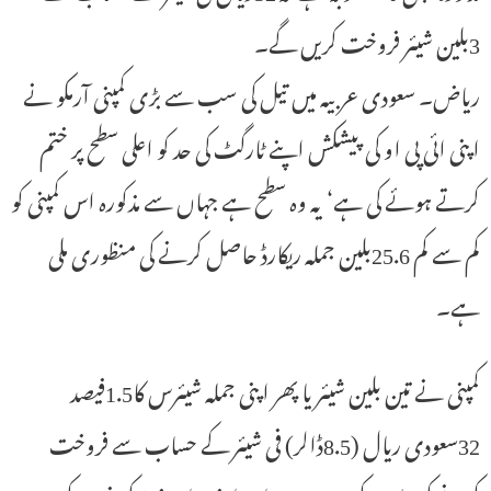
3بلین شیئر فروخت کریں گے۔
ریاض۔ سعودی عربیہ میں تیل کی سب سے بڑی کمپنی آرمکو نے
اپنی ائی پی او کی پیشکش اپنے ٹارگٹ کی حد کو اعلی سطح پر ختم
کرتے ہوئے کی ہے‘ یہ وہ سطح ہے جہاں سے مذکورہ اس کمپنی کو
کم سے کم 25.6بلین جملہ ریکارڈ حاصل کرنے کی منظوری ملی
ہے۔
کمپنی نے تین بلین شیئر یا پھر اپنی جملہ شیئرس کا1.5فیصد
32سعودی ریال (8.5ڈالر) فی شیئر کے حساب سے فروخت