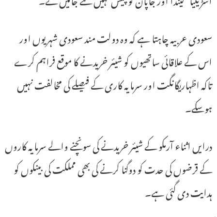
سعودی عربیہ چاہتا ہے کہ وہ دولت مند سعودی شہریوں اور
اس کے علاقائی ساتھیوں کو شیئر خریدنے کا موقع فراہم کرے
تاکہ اظہاریگانگت اور سرمایہ کاری کے فیصلے کی مخالفت نہیں
ہوسکے۔
درایں اثناء آرمکو کے شیئر خریدنے کی سونچنے والے سرمایہ کاروں
کے قرضوں کی حدت کو دوگنا کرنے کی بھی مملکت کی بینکوں کو
ہدایت دی گئی ہے۔