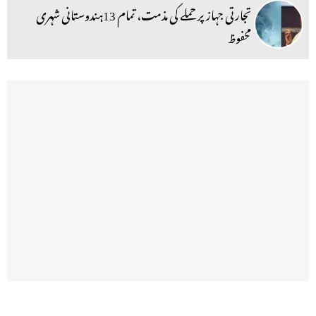
تجارتی جہاز پر حملے کی مذمت، تمام 13ہندوستانی شہری
محفوظ