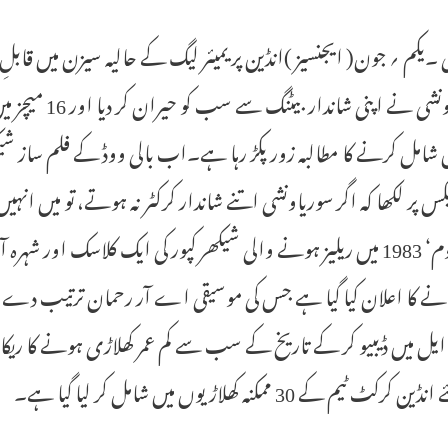
ں شامل کرنے کا مطالبہ زور پکڑ رہا ہے۔اب بالی ووڈ کے فلم ساز 
کس پر لکھا کہ اگر سوریاونشی اتنے شاندار کرکٹر نہ ہوتے، تو میں انہ
’معصوم‘ 1983 میں ریلیز ہونے والی شیکھر کپور کی ایک کلاسک اور
ی ایل میں ڈیبیو کر کے تاریخ کے سب سے کم عمر کھلاڑی ہونے کا ریکا
ن کرکٹ ٹیم کے 30 ممکنہ کھلاڑیوں میں شامل کر لیا گیا ہے۔