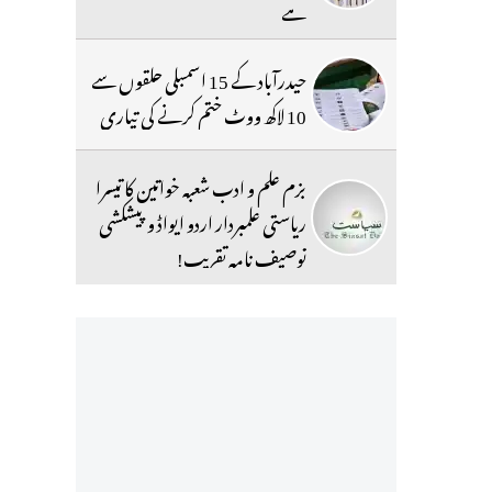
ہے
حیدرآباد کے 15 اسمبلی حلقوں سے
10 لاکھ ووٹ ختم کرنے کی تیاری
بزم علم و ادب شعبہ خواتین کا تیسرا
ریاستی علمبردار اردو ایواڈ و پیشکشی
توصیف نامہ تقریب!