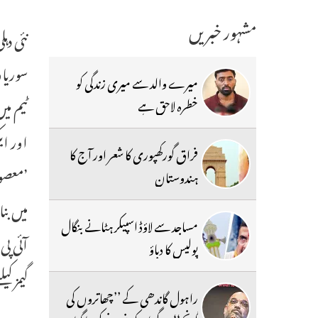
مشہور خبریں
میرے والد سے میری زندگی کو
ٹیم می
خطرہ لاحق ہے
اور ای
فراق گورکھپوری کا شعر اور آج کا
ہندوستان
مساجد سے لاؤڈ اسپیکر ہٹانے بنگال
آئی پ
پولیس کا دباؤ
گیمز کیلئے انڈی
راہول گاندھی کے ’’چھاتروں کی