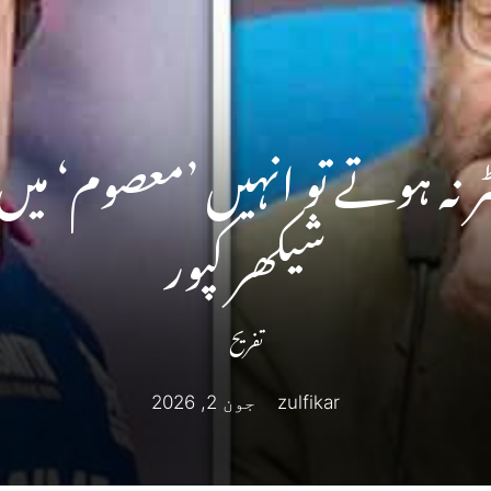
ر نہ ہوتے تو انہیں ’معصوم‘ میں 
شیکھر کپور
تفریح
zulfikar
جون 2, 2026