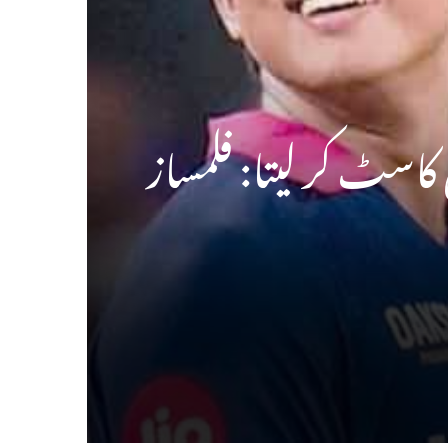
کاسٹ کر لیتا: فلمساز