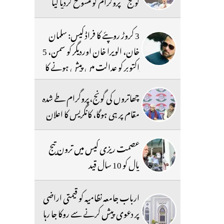
گونج‘‘ پروگرام کو منسوخ کردیا گیا
3 کروڑ روپئے کا فراڈ کیس: سلمان
خان، الویرا خان اوردیگر کو سمن، 5
اکتوبر کو عدالت میں پیش ہونے کا
حکم
چھاتروں کی گونج،پروگرام طے شدہ
مقام پر ہی ہوگا، کانگریس کا اعلان
عصمت ریزی کیس میں ترون تیج
پال کو 10 سال قید
ارباب جامعہ نظامیہ کو قیمتی اراضی
پر دعوی پیش کرنے سے روکا جا رہا