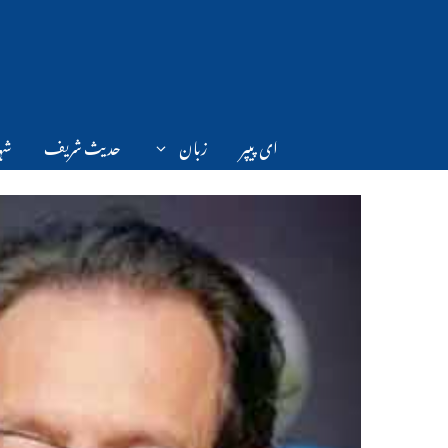
Ski
t
conten
ای پیپر
زبان
حدیث شریف
شہر