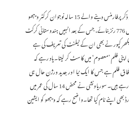
نئی دہلی ۔یکم ؍ جون( ایجنسیز )انڈین پریمیئر لیگ کے حالیہ سیزن میں قابلِ ذکر پرفارمنس دینے والے 15 سالہ نوجوان کرکٹر ویبھو
سوریاونشی نے اپنی شاندار بیٹنگ سے سب کو حیران کر دیا اور 16 میچز میں 776 رنز بنائے، جس کے بعد انہیں ہندوستانی کرکٹ
شیکھر کپور نے بھی ان کے ٹیلنٹ کی تعریف کی ہے
یں اپنی فلم ’معصوم‘ میں کاسٹ کر لیتا۔یاد رہے کہ
 شہرہ آفاق فلم ہے جس کا ایک نیا اور جدید ورژن حال ہی
میں بنانے کا اعلان کیا گیا ہے جس کی موسیقی اے آر رحمان ترتیب دے رہے ہیں۔ سوریاونشی نے محض 14 سال کی عمر میں
رڈ بھی اپنے نام کیا تھا۔واضح رہے کہ ویبھو کو ایشین