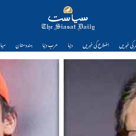
 کی خبریں
اضلاع کی خبریں
دنیا
عرب دنیا
ہندوستان
سیا