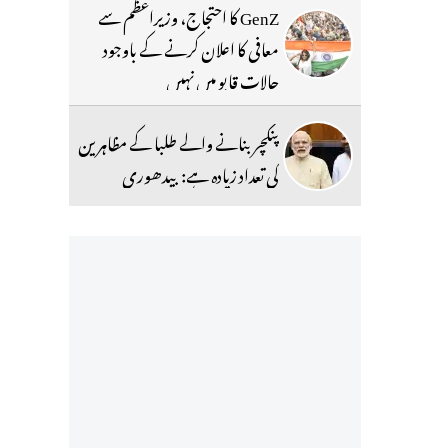
GenZ کا احتجاج، وزیراعظم سے
معافی کا اعلان کرنے کے باوجود
حالات قابو میں نہیں
پنکچر بنانے والے طلبا کے مظاہرین
کی تعداد زیادہ ہے: بیدھوری