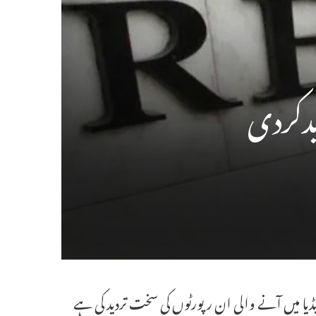
دیدکردی
لکی میڈیا میں آنے والی ان رپورٹوں کی سخت تردید کی ہے