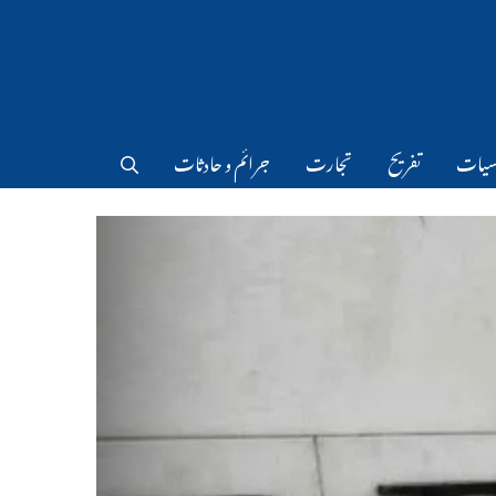
سیات
تفریح
تجارت
جرائم و حادثات