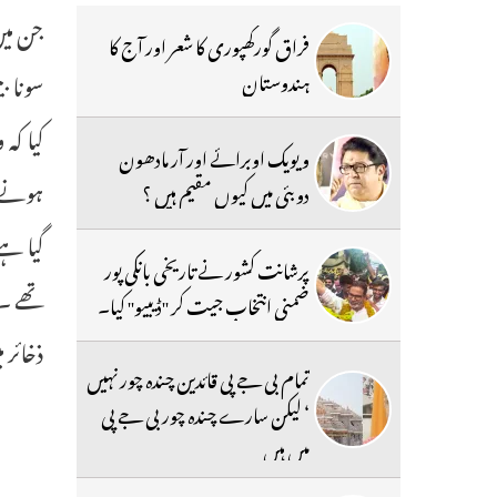
جن میں
فراق گورکھپوری کا شعر اور آج کا
سونا ب
ہندوستان
کیا کہ
ویویک اوبرائے اور آر مادھون
ہونے 
دوبئی میں کیوں مقیم ہیں ؟
پرشانت کشور نے تاریخی بانکی پور
ضمنی انتخاب جیت کر ''ڈیبیو'' کیا۔
ذخائر میں 180 کلوگرام کا اضافہ ہوا تھا، جس سے یہ مارچ کے 880.34 ٹن
تمام بی جے پی قائدین چندہ چور نہیں
‘ لیکن سارے چندہ چور بی جے پی
میں ہیں