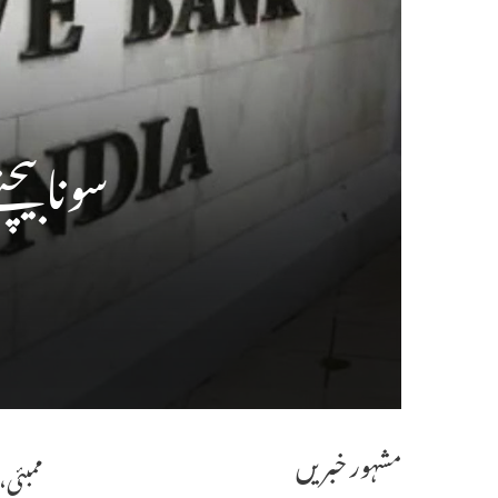
سونا بیچ
مشہور خبریں