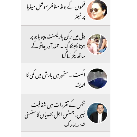
فلموں کے بولڈ مناظر سوشل میڈیا
پر شیئر
دہلی میں رکن پارلیمنٹ پپو یادو پر
جوتا پھینکا گیا ۔ حملہ آور چاقو کے
ساتھ پکڑ لیا گیا
اگست ۔ ستمبر میں بارش میں کمی کا
اندیشہ
ججس کے تقررات میں شفافیت
نہیں، جسٹس اجل بھویاں کا سنسنی
خیز ریمارک