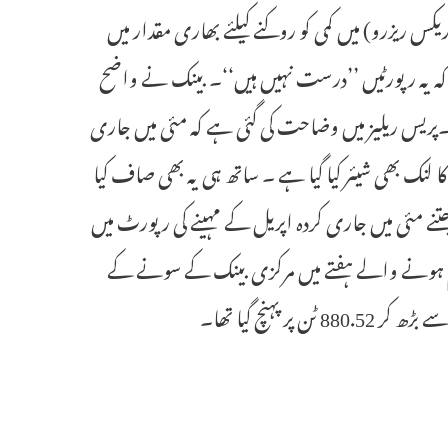
اریکس ریزرو) میں کمی کو روکنے کیلئے بھاری مقدار میں
ا کہ یہ رپورٹیں ’’درست نہیں ہیں‘‘۔ بینک نے واضح
ہے ۔پریس ریلیز میں وضاحت کی گئی ہے کہ مئی میں جاری
ک بھی شیئر کیا گیا ہے ۔ ساتھ ہی یہ بھی صاف کیا
سونے کے ذخائر 880.52 ٹن پر برقرار ہیں، جتنے مئی میں جاری کردہ اپریل کے مہینے کی رپورٹ میں
 والی رپورٹ میں بتایا گیا تھا کہ 3 اپریل کو ختم ہونے والے ہفتے میں مرکزی بینک کے سونے کے