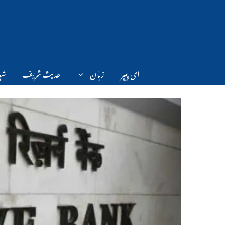
Ski
t
conten
ای پیپر
زبان
حدیث شریف
شہر