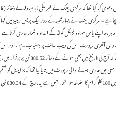
 دعویٰ کیا گیا تھا کہ مرکزی بینک نے غیر ملکی زرِ مبادلہ کے ذخائر (ف
یچا ہے ۔ مرکزی بینک نے چہارشنبہ کے روز ایک پریس ریلیز میں کہ
 وہ ہر ماہ اپنے پاس موجود فزیکل گولڈ کے اعداد و شمار جاری کرتا 
والی آخری رپورٹ اس کی ویب سائٹ پر دستیاب ہے ، اور اس کا لن
گیا ہے کہ آج کی تاریخ میں بھی 
تھے ۔ مئی میں جاری ہونے
 سے بڑھ کر 880.52 ٹن پر پہنچ گیا تھا۔