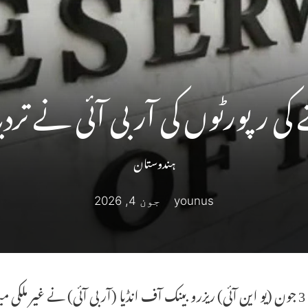
نے کی رپورٹوں کی آر بی آئی نے تر
ہندوستان
younus
جون 4, 2026
ممبئی، 3 جون (یو این آئی) ریزرو بینک آف انڈیا (آر بی آئی) نے غیر م