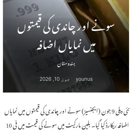
سونے اور چاندی کی قیمتوں
میں نمایاں اضافہ
ہندوستان
younus
جون 10, 2026
نئی دہلی 9 جون (ایجنسیز) سونے اور چاندی کی قیمتوں میں نمایاں
اضافہ ریکارڈ کیا گیا۔ بلین مارکیٹ میں سونے کی قیمت میں فی 10