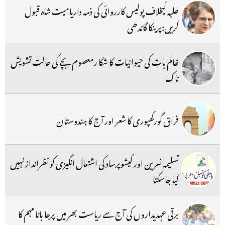
طلبہ کیخلاف پولیس کارروائی کی ذمہ داریامیت شاہ قبول
کریں:پرینکا گاندھی
ظالم بات کی حیوانیات کا شکا رمعصوم بچے کی حالت تشویش
ناک
فراق گورکھپوری کا شعر اور آج کا ہندوستان
تسلیمہ نسرین اور کیشوپرساد کی اشتعال انگیزی کو نظرانداز نہیں
کیا جاسکتا
برقی عہدیداروں کی آج سے ریاست بھر میں پرجا باٹا مہم کا