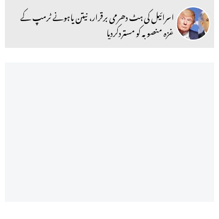
اسرائیل کی ہٹ دھرمی برقرار، نیتن یاہونے ٹرمپ کے
غزہ منصوبہ کو مستردکردیا