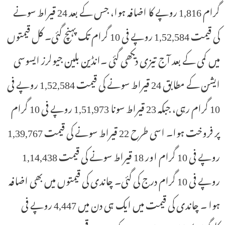
گرام 1,816 روپے کا اضافہ ہوا، جس کے بعد 24 قیراط سونے
کی قیمت 1,52,584 روپے فی 10 گرام تک پہنچ گئی۔ کل قیمتوں
میں کمی کے بعد آج تیزی دیکھی گئی ۔انڈین بلین جیولرز ایسوسی
ایشن کے مطابق 24 قیراط سونے کی قیمت 1,52,584 روپے فی
10 گرام رہی، جبکہ 23 قیراط سونا 1,51,973 روپے فی 10 گرام
پر فروخت ہوا۔ اسی طرح 22 قیراط سونے کی قیمت 1,39,767
روپے فی 10 گرام اور 18 قیراط سونے کی قیمت 1,14,438
روپے فی 10 گرام درج کی گئی۔ چاندی کی قیمتوں میں بھی اضافہ
ہوا ۔ چاندی کی قیمت میں ایک ہی دن میں 4,447 روپے فی