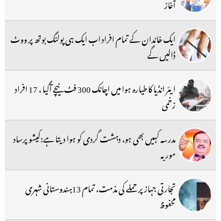
آغاز
ایک خاندان کے تمام افراد اب ایک ہی پولنگ بوتھ پر ووٹ
ڈالیں گے
ایئر انڈیا کا طیارہ ہوا میں اچانک 300 فٹ نیچے آگیا ، 17 افراد
زخمی
مدرسہ کہیں بھی ہو، دہشت گردی کو ہوا دیتا ہے:کیشو پرساد
موریہ
تجارتی جہاز پر حملے کی مذمت، تمام 13ہندوستانی شہری
محفوظ