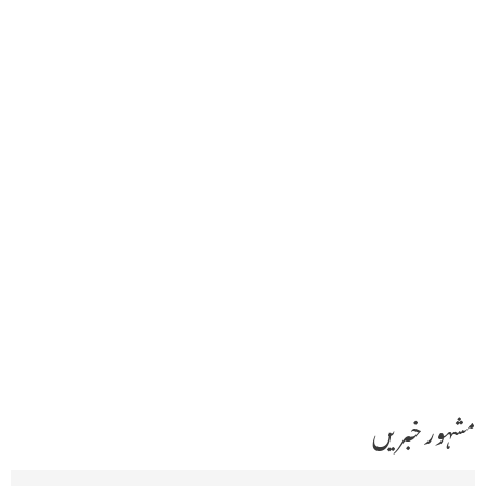
مشہور خبریں