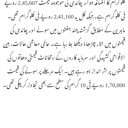
کلوگرام کا اضافہ ہوا۔ چاندی کی موجودہ قیمت 2,45,607 روپے
فی کلوگرام ہے، جبکہ کل یہ 2,41,160 روپے فی کلوگرام تھی۔
ماہرین کے مطابق گزشتہ چند ہفتوں میں سونے اور چاندی کی
قیمتوں میں اتار چڑھاؤ دیکھا جا رہا ہے۔ عالمی معاشی حالات، بین
الاقوامی کشیدگی اور سرمایہ کاروں کے رجحانات قیمتی دھاتوں کی
قیمتوں پر اثر انداز ہو رہے ہیں۔ ایک مرحلے پر سونے کی قیمت
1,70,000 روپے فی 10 گرام کی سطح سے بھی تجاوز کر چکی تھی۔