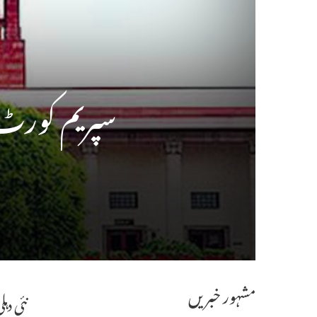
سپریم کورٹ
مشہور خبریں