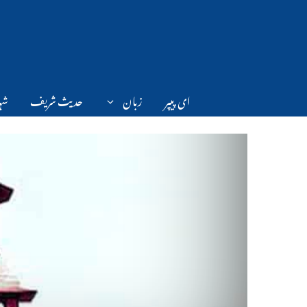
Ski
t
conten
ای پیپر
زبان
حدیث شریف
شہر