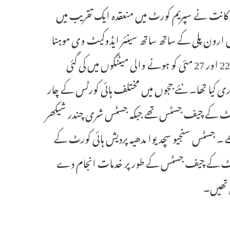
ئی ہے ۔ چیف جسٹس سوریہ کانت نے سپریم کورٹ میں منعقدہ ایک تقریب میں
ارون پلی کے ساتھ ساتھ سینئر ایڈوکیٹ وی موہنا
کو جج کے عہدے کا حلف دلایا۔ سپریم کورٹ کولیجیم کی جانب سے گزشتہ 22 اور 27 مئی کو ہونے والی میٹنگوں میں کی گئی
ی کیا تھا۔ نئے ججوں میں مختلف ہائی کورٹس کے چار
کورٹ کے چیف جسٹس تھے جبکہ جسٹس شری چندر شیکھر
 جسٹس سنجیو سچدیوا مدھیہ پردیش ہائی کورٹ کے
کورٹ کے چیف جسٹس کے طور پر خدمات انجام دے
 تھیں۔