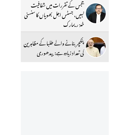
ججس کے تقررات میں شفافیت
نہیں، جسٹس اجل بھویاں کا سنسنی
خیز ریمارک
پنکچر بنانے والے طلبا کے مظاہرین
کی تعداد زیادہ ہے: بیدھوری