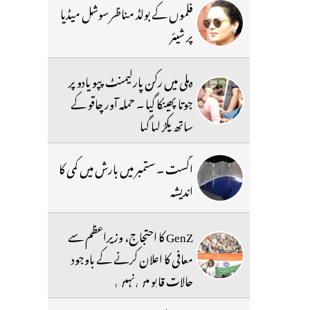
فلموں کے بولڈ مناظر سوشل میڈیا
پر شیئر
دہلی میں رکن پارلیمنٹ پپو یادو پر
جوتا پھینکا گیا ۔ حملہ آور چاقو کے
ساتھ پکڑ لیا گیا
اگست ۔ ستمبر میں بارش میں کمی کا
اندیشہ
GenZ کا احتجاج، وزیراعظم سے
معافی کا اعلان کرنے کے باوجود
حالات قابو میں نہیں