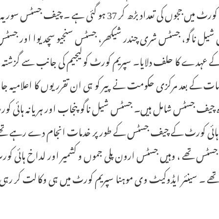
سپریم کورٹ میں ججوں کی تعداد بڑھ کر 37 ہو گ
شیل ناگو، جسٹس شری چندر شیکھر، جسٹس سنجیو سچدیوا اور جسٹس 
ت کے بعد مرکزی حکومت نے پیر کو ہی ان تقرریوں کا اعلامیہ جار
ہ چیف جسٹس شامل ہیں۔ جسٹس شیل ناگو پنجاب اور ہریانہ ہائی 
 ہائی کورٹ کے چیف جسٹس کے طور پر خدمات انجام دے رہے تھے ۔
سٹس تھے ، وہیں جسٹس ارون پلی جموں و کشمیر اور لداخ ہائی 
ھے ۔ سینئر ایڈوکیٹ وی موہنا سپریم کورٹ میں ہی وکالت کر رہی