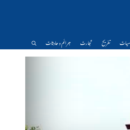
سیات
تفریح
تجارت
جرائم و حادثات