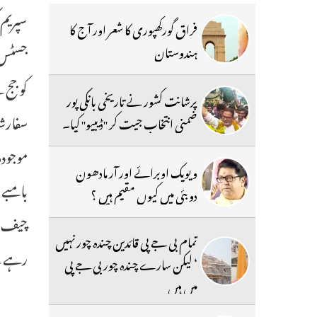
فراق گورکھپوری کا شعر اور آج کا
جسٹس 
ہندوستان
پرشانت کشور نے تاریخی بانکی پور
سفارشا
ضمنی انتخاب جیت کر ''ڈیبیو'' کیا۔
موجود
ویویک اوبرائے اور آر مادھون
بامبے
دوبئی میں کیوں مقیم ہیں ؟
چیف ج
تمام بی جے پی قائدین چندہ چور نہیں
رہے ت
‘ لیکن سارے چندہ چور بی جے پی
میں ہیں