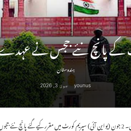
 کے پانچ نئے ججس نے عہدے ک
ہندوستان
younus
جون 3, 2026
نئی دہلی۔ 2 جون (یواین آئی) سپریم کورٹ میں مقرر کیے گئے پانچ 