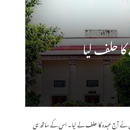
ا حلف لیا
نئے ججوں نے آج عہدہ کا حلف لے لیا۔ اس کے ساتھ ہی