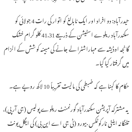
حیدرآباد: دو افراد اور ایک نابالغ کو اتوار کی رات 4 جولائی کو
سکندرآباد ریلوے اسٹیشن کے ذریعے 41.31 کلو گرام خشک
گانجہ اوڈیشہ سے مہاراشٹرا لے جانے کی مبینہ کوشش کے الزام
میں گرفتار کیا گیا۔
حکام کا کہنا ہے کہ ضبطی کی مالیت تقریباً 10 لاکھ روپے ہے۔
یہ مشترکہ آپریشن سکندرآباد گورنمنٹ ریلوے پولیس (جی آر پی)،
تلنگانہ اینٹی نارکوٹکس بیورو (ٹی جی اے این بی) کی ایگل یونٹ