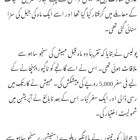
کے معاملے میں گرفتار کیا گیا تھا اور اسے ایک ماہ کی جیل کی سزا
سنائی گئی تھی۔
پولیس نے بتایا کہ تقریباً دو ماہ قبل مہیش کی سنجو ساہو سے
ملاقات ہوئی تھی۔ اس نے اسے گانجے کو ناگپور پہنچانے کے
لیے فی سفر 5,000 روپے کی پیشکش کی۔ مہیش نے کارتک میں
رسی ڈالی اور ایک سفر کیا۔ اس کے بعد نابالغ نے آپریشن میں
شمولیت اختیار کی۔
3 جولائی کو، تینوں نے بالانگیر ریلوے اسٹیشن پر سنجو ساہو سے