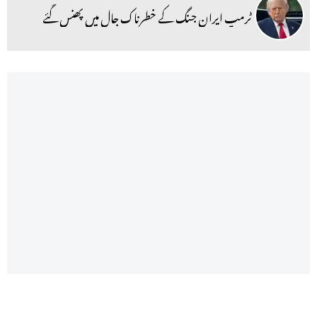
ٹرمپ ایران جنگ کے خطرناک جال میں پھنس گئے