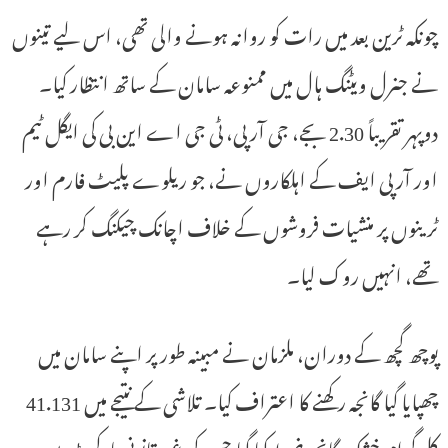
چونکہ ٹرین بعد میں رات کو روانہ ہونے والی تھی، اس لیے تینوں
نے جنرل ویٹنگ ہال میں ممنوعہ سامان کے ساتھ انتظار کیا۔
دوپہر تقریباً 2.30 بجے، جی آر پی، ٹی جی اے این بی کی ایگل ٹیم
اور آر پی ایف کے اہلکاروں نے، جو ریلوے پلیٹ فارم اور
ٹرینوں پر منشیات فروشوں کے خلاف اچانک چیکنگ کر رہے
تھے، انہیں روک لیا۔
پوچھ گچھ کے دوران، ملزمان نے مبینہ طور پر اپنے سامان میں
چھپایا گیا گانجہ رکھنے کا اعتراف کیا۔ تلاشی کے نتیجے میں 41.131
کلو گرام خشک گانجہ ضبط کیا گیا جس کی غیر قانونی مارکیٹ میں