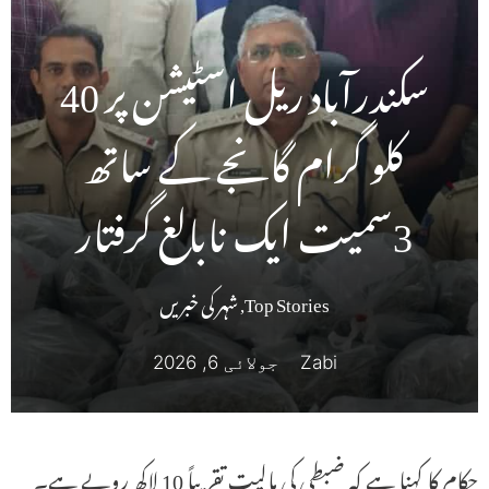
سکندرآباد ریل اسٹیشن پر 40
کلو گرام گانجے کے ساتھ
3سمیت ایک نابالغ گرفتار
Top Stories
,
شہر کی خبریں
Zabi
جولائی 6, 2026
حکام کا کہنا ہے کہ ضبطی کی مالیت تقریباً 10 لاکھ روپے ہے۔