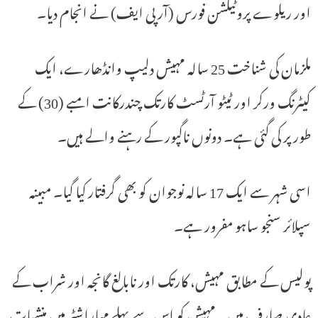
اور ریلوے پروٹیکشن فورس (آر پی ایف) نے انجام دیا۔
ملزمان کی شناخت 25 سالہ مہیش دلیپ وانڈھارے، ایک
کیٹرنگ ورکر اور ٹیٹو آرٹسٹ کارتک چندرکانت امبے (30) کے
طور پر کی گئی ہے۔ دونوں ناگپور کے رہنے والے ہیں۔
اسی شہر سے ایک 17 سالہ نوجوان کو بھی گرفتار کیا گیا۔ مبینہ
سپلائر سنجو ساہو مفرور ہے۔
پولیس کے مطابق مہیش، کارتک اور نابالغ گانجہ اور شراب کے
عادی صارف ہیں۔ مہیش کو اس سے پہلے مہاراشٹر میں منشیات