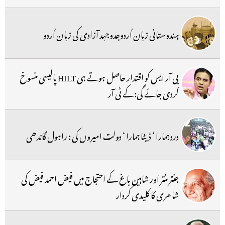
ہندوستانی زبان اُردوجدوجہد آزادی کی زبان اُردو
بی آر ایس کو اقتدار حاصل ہوتے ہی HILT پالیسی منسوخ
کردی جائے گی:کے ٹی آر
درد ہمارا ‘ ڈیٹا ہمارا ‘ دولت امیروں کی : راہول گاندھی
جنتر منتر اور شاہین باغ کے احتجاج میں فیض احمد فیض کی
شاعری کا کلیدی کردار