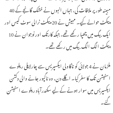
مبینہ طور پر ملاقات کی، جہاں انہوں نے خشک گانجے کے 40
پیکٹ حوالے کیے۔ مہیش نے 20 پیکٹ ٹرالی سوٹ کیس اور
ایک بیگ میں چھپا رکھے تھے، جبکہ کارتک اور نوجوان نے 10
پیکٹ الگ الگ بیگ میں رکھے تھے۔
ملزمان نے 4 جولائی کو ناگاولی ایکسپریس سے چارلاپلی ریلوے
اسٹیشن تک کا سفر کیا۔ اگلے دن، وہ ناگپور جانے والی دکشن
ایکسپریس میں سوار ہونے کے لیے سکندرآباد ریلوے اسٹیشن
گئے۔