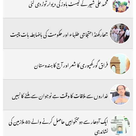
محمد علی شبیر کے گیسٹ ہاوز کی دیوار توڑ دی گئی
جھارکھنڈ احتجاجی طلباء اور حکومت کی باضابطہ بات چیت
فراق گورکھپوری کا شعر اور آج کا ہندوستان
غداروں سے ملاقات کا وقت ہے نوجوان سے ملنے کا نہیں
ایک آدھار سے دو تنخواہیں حاصل کرنے والے 40 ملازمین کی
نشاندہی