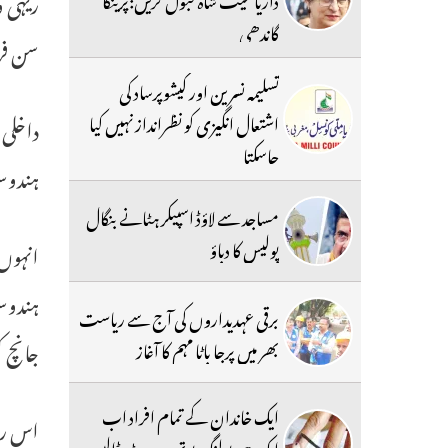
ریہی و
گاندھی
سن فرا
تسلیمہ نسرین اور کیشوپرساد کی
اشتعال انگیزی کو نظرانداز نہیں کیا
داخلی 
جاسکتا
ہندوس
مساجد سے لاؤڈ اسپیکر ہٹانے بنگال
پولیس کا دباؤ
انہوں 
ہندوست
برقی عہدیداروں کی آج سے ریاست
جانچ 
بھر میں پرجا باٹا مہم کا آغاز
ایک خاندان کے تمام افراد اب
اس رپو
ایک ہی پولنگ بوتھ پر ووٹ ڈالیں