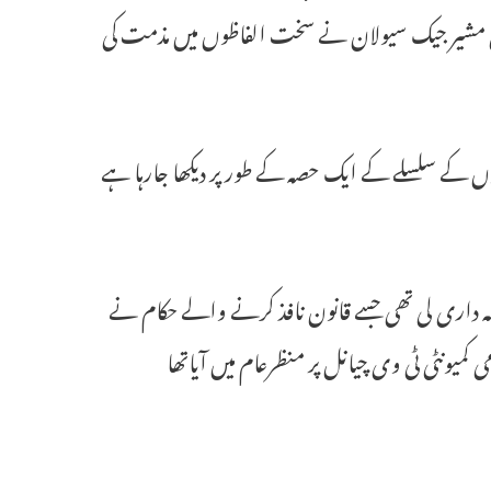
لامتی مشیر جیک سیولان نے سخت الفاظوں میں مذمت کی
لوں کے سلسلے کے ایک حصہ کے طور پر دیکھا جارہا ہے
ہ داری لی تھی جسے قانون نافذ کرنے والے حکام نے
میونٹی ٹی وی چیانل پر منظرعام میں آیاتھا