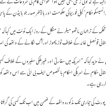
جہہ ہے کہ کوئی زخمی بھی نہیں ہوا‘ عوامی کام کی شروعات کے لئے 
نسیسکوحکام‘ کیلی فورنیاکی حکومت اور بالآخر صدر جو بائیڈن کے پ
محکمہ کے ترجمان ماتھو میلر نے منگل کے روز ایک ٹوئٹ میں کہاکہ ”
تانی قونصل خانہ کے خلاف توڑ پھوڑ اورآگ لگانے کے واقعہ کی ا
نے مزیدکہاکہ ”امریکہ میں سفارتی اور غیرملکی سفیروں کے خلاف کس
انی حکام نے امریکی احکام بالخصوص ایف بی ائی سے اس واقعہ کو 
کررہی ہے۔
رٹ کی تیاری تک مذکورہ واقعہ کے ضمن میں اب تک کسی کی گرفتار