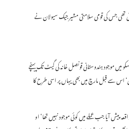
مچائی تھی جس کی قومی سلامتی مشیر جیک سیولان نے
اد 2جولائی کے روز سین فرانسیسکو میں موجود ہندوستانی قونصل خانہ کی گیٹ تک پہنچے
دی‘ اس سے قبل مارچ میں بھی یہاں پر اسی طرح کا
عہ پیش آیا جب عملے میں کوئی موجود نہیں تھا‘ او