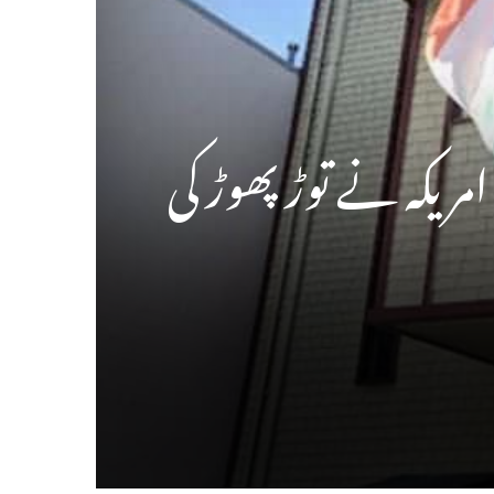
مریکہ نے توڑ پھوڑ کی