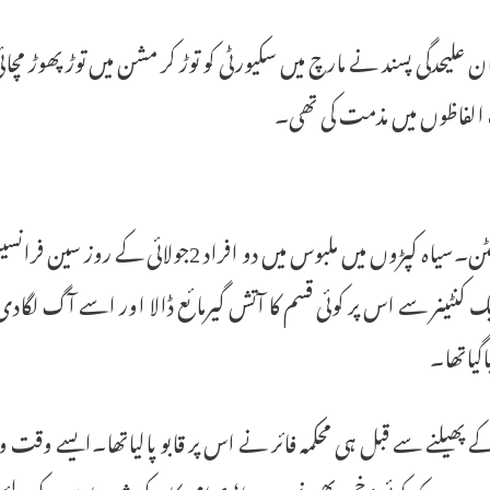
ن علیحدگی پسند نے مارچ میں سکیورٹی کو توڑ کر مشن میں توڑ پھوڑ 
لفاظوں میں مذمت کی تھی۔
واشنگٹن۔سیاہ کپڑوں میں ملبوس میں دو افر
ک کنٹینر سے اس پر کوئی قسم کا آتش گیرمائع ڈالا اور اسے آگ لگا
اگیاتھا۔
پھیلنے سے قبل ہی محکمہ فائر نے اس پر قابو پالیاتھا۔ایسے وقت واق