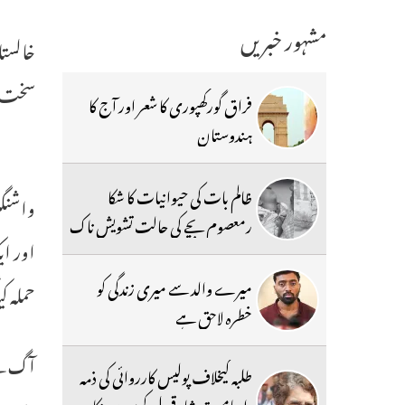
مشہور خبریں
خالستا
سخت ا
فراق گورکھپوری کا شعر اور آج کا
ہندوستان
ظالم بات کی حیوانیات کا شکا
رمعصوم بچے کی حالت تشویش ناک
اور ای
میرے والد سے میری زندگی کو
حملہ کی
خطرہ لاحق ہے
آگ کے 
طلبہ کیخلاف پولیس کارروائی کی ذمہ
داریامیت شاہ قبول کریں:پرینکا