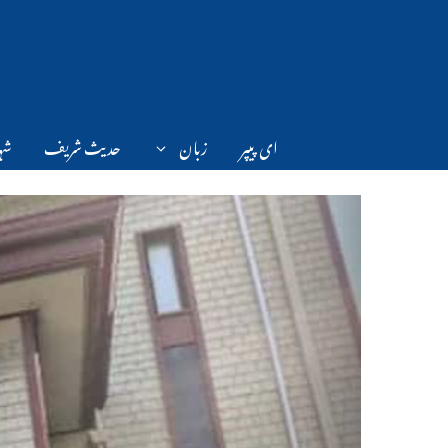
Ski
t
conten
ای پیپر
زبان
حدیث شریف
شہر