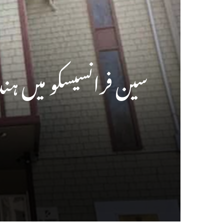
سین فرانسیسکو میں ہند