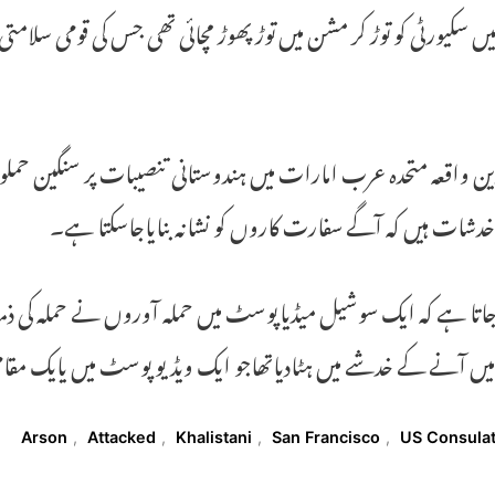
یں سکیورٹی کو توڑ کر مشن میں توڑ پھوڑ مچائی تھی جس کی قومی س
رین واقعہ متحدہ عرب امارات میں ہندوستانی تنصیبات پر سنگین حم
خدشات ہیں کہ آگے سفارت کاروں کو نشانہ بنایاجاسکتا ہے۔
جاتا ہے کہ ایک سوشیل میڈیاپوسٹ میں حملہ آوروں نے حملہ کی ذم
یں آنے کے خدشے میں ہٹادیاتھاجو ایک ویڈیو پوسٹ میں یایک مقامی ک
T
Arson
,
Attacked
,
Khalistani
,
San Francisco
,
US Consula