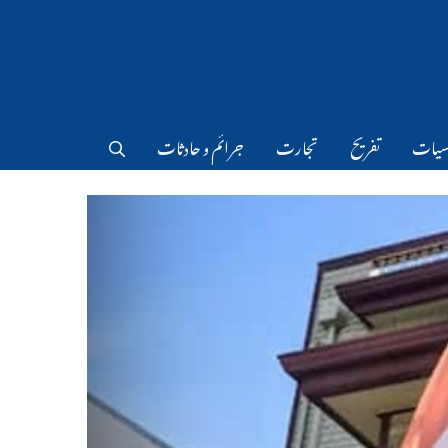
سیات
تفریح
تجارت
جرائم و حادثات