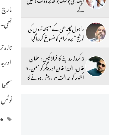
مارچ م
گے
تھی۔
راہول گاندھی کے ’’چھاتروں کی
گونج‘‘ پروگرام کو منسوخ کردیا گیا
تازہ ت
3 کروڑ روپئے کا فراڈ کیس: سلمان
اوریہ 
خان، الویرا خان اوردیگر کو سمن، 5
اکتوبر کو عدالت میں پیش ہونے کا
سمجھا 
حکم
نوٹس م
ags
te