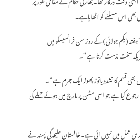
ابھی وقت درکار تھا۔بھارتی حکام نے مقامی طور پر
اس بھی اس مسلئے کو اٹھایاہے۔
ہفتہ (یکم جولائی) کے روز سن فرانسیسکو میں
مریکہ سخت مذمت کرتا ہے“۔
ی بھی قسم کا تشدد یاتوڑ پھوڑ ایک جرم ہے“۔
رجوع کیا ہے جو اسی مشن پر مارچ میں ہوئے حملے کی
 ی عمل میں نہیں ائی ہے۔خالستان علیحدگی پسند نے