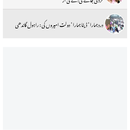
درد ہمارا ‘ ڈیٹا ہمارا ‘ دولت امیروں کی : راہول گاندھی