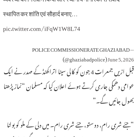
स्थापित कर शांति एवं सौहार्द बनाए…
pic.twitter.com/iFqW1W8L74
— POLICE COMMISSIONERATE GHAZIABAD
(@ghaziabadpolice)
June 5, 2026
قبل ازیں جمعرات 4 جون کو کالی سینا اتراکھنڈ کے صدر نے ایک
عوامی دھمکی جاری کرتے ہوئے اعلان کیا کہ مسلمان “نماز پڑھنا
بھول جائیں گے۔”
“جئے شری رام، دوستو، جئے شری رام۔ میں دلی کے ملو کو بولنا