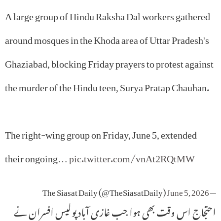
A large group of Hindu Raksha Dal workers gathered
around mosques in the Khoda area of Uttar Pradesh's
Ghaziabad, blocking Friday prayers to protest against
the murder of the Hindu teen, Surya Pratap Chauhan.
The right-wing group on Friday, June 5, extended
their ongoing…
pic.twitter.com/vnAt2RQtMW
June 5, 2026
— The Siasat Daily (@TheSiasatDaily)
احتجاج اس وقت بھی ہوا جب غازی آباد پولیس افسران نے