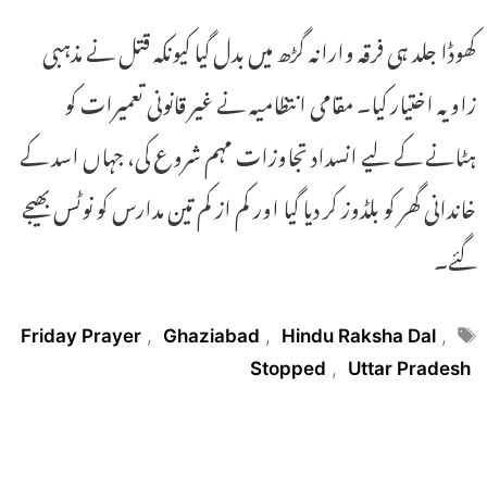
کھوڈا جلد ہی فرقہ وارانہ گڑھ میں بدل گیا کیونکہ قتل نے مذہبی
زاویہ اختیار کیا۔ مقامی انتظامیہ نے غیر قانونی تعمیرات کو
ہٹانے کے لیے انسداد تجاوزات مہم شروع کی، جہاں اسد کے
خاندانی گھر کو بلڈوز کر دیا گیا اور کم از کم تین مدارس کو نوٹس بھیجے
گئے۔
Tags
Friday Prayer
,
Ghaziabad
,
Hindu Raksha Dal
,
Stopped
,
Uttar Pradesh