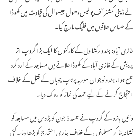
نے ڈپٹی کمشنر آف پولیس دھول جیسوال کی قیادت میں کھوڈا
کے حساس علاقوں میں فلیگ مارچ کیا۔
غازی آباد: ہندو رکشا دل کے کارکنوں کا ایک بڑا گروپ اتر
پردیش کے غازی آباد کے کھوڈا علاقے میں مساجد کے ارد گرد
جمع ہوا، ہندو نوجوان سوریہ پرتاپ چوہان کے قتل کے خلاف
احتجاج کرنے کے لیے جمعہ کی نماز کو روک دیا۔
دائیں بازو کے گروپ نے جمعہ 5 جون کو پڑوس میں مساجد کو
نشانہ بنا کر مسلمانوں کے خلاف جاری احتجاج کو بڑھا دیا۔ کئی