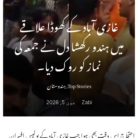
غازی آباد کے کھوڈا علاقے
میں ہندو رکھشا دل نے جمعہ کی
نماز کو روک دیا۔
Top Stories
,
ہندوستان
Zabi
جون 5, 2026
احتجاج اس وقت بھی ہوا جب غازی آباد کے پولیس افسران