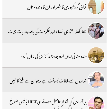
فراق گورکھپوری کا شعر اور آج کا ہندوستان
جھارکھنڈ احتجاجی طلباء اور حکومت کی باضابطہ بات چیت
ہندوستانی زبان اُردوجدوجہد آزادی کی زبان اُردو
غداروں سے ملاقات کا وقت ہے نوجوان سے ملنے کا نہیں
بی آر ایس کو اقتدار حاصل ہوتے ہی HILT پالیسی منسوخ
کردی جائے گی:کے ٹی آر