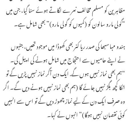
مظاہرین کو مسلم مخالف نعرے لگاتے ہوئے سنا گیا، جن میں
“گولی مارو سالون کو (کمیوں کو گولی مارو)” بھی شامل ہے۔
ہندو مہاسبھا کی صدر ریا کنر بھی کھوڈا میں موجود تھیں، جنہوں
نے اپنے حامیوں سے احتجاج میں شامل ہونے کی اپیل کی۔
“ہم بھی نماز نہیں ہوں گے. ایک دن آگر نماز نہیں پڑیں گے تو
انکا کچھ بگڑ نہیں جائے گا (ہم بھی نماز نہیں ہونے دیں گے۔ اگر
وہ صرف ایک دن کے لیے نماز چھوڑ دیں گے تو اس سے انہیں
کوئی نقصان نہیں ہوگا)” انہوں نے کہا۔