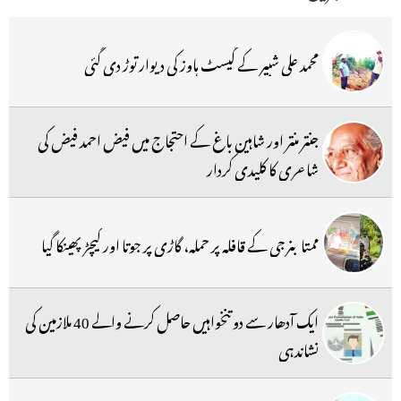
محمد علی شبیر کے گیسٹ ہاوز کی دیوار توڑ دی گئی
جنتر منتر اور شاہین باغ کے احتجاج میں فیض احمد فیض کی
شاعری کا کلیدی کردار
ممتا بنرجی کے قافلہ پر حملہ، گاڑی پر جوتا اور کیچڑ پھینکا گیا
ایک آدھار سے دو تنخواہیں حاصل کرنے والے 40 ملازمین کی
نشاندہی