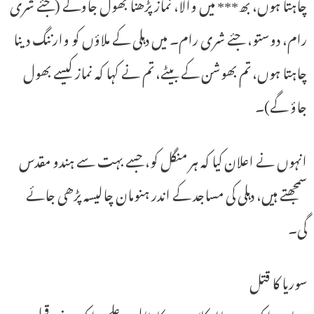
چاہتا ہوں، بھ*** میں والا، نماز پڑھنا بھول جاوگے (جئے شری
رام، دوستو، جئے شری رام۔ میں دہلی کے ملاؤں کو وارننگ دینا
چاہتا ہوں، تم بھوشن کے بیٹے، تم نے کہا کہ نماز کیسے بھول
جاؤ گے)۔
انہوں نے اعلان کیا کہ ہر منگل کو، جسے بہت سے ہندو مقدس
سمجھتے ہیں، دہلی کی مساجد کے اندر ہنومان چالیسہ پڑھی جائے
گی۔
سوریا کا قتل