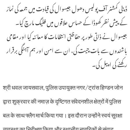
ڈپٹی کمشنر آف پولیس دھول جیسوال کی قیادت میں جمعہ کی نماز
کے پیش نظر کھوڈا کے حساس علاقوں میں فلیگ مارچ کیا۔
جیسوال نے ذاتی طور پر حفاظتی انتظامات کا معائنہ کیا اور مقامی
باشندوں سے بات چیت کی، ان سے امن اور ہم آہنگی برقرار
رکھنے کی اپیل کی۔
श्री धवल जायसवाल, पुलिस उपायुक्त नगर/ट्रांस हिण्डन जोन
द्वारा शुक्रवार की नमाज़ के दृष्टिगत संवेदनशील क्षेत्रों में पुलिस
बल के साथ फ्लैग मार्च किया गया। इस दौरान उन्होंने स्वयं सुरक्षा
व्यवस्था का निरीक्षण किया और स्थानीय नागरिकों से संवाद