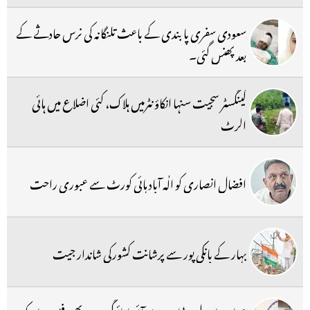
سعودی سفری پابندی کے باعث تلنگانہ کی نرس حادثے کے
بعد پھنس گئی۔
گینگسٹر سجیت سنہا انکاؤنٹرمیں ہلاک، کئی اضلاع میں ہائی
الرٹ
افضال انصاری کو الٰہ آباد ہائی کورٹ سے عبوری راحت
بہار کے بانکی پور سے پرشانت کشورکی شاندار جیت