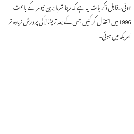
ہوئی۔قابل ذکر بات یہ ہے کہ رچا شرما برین ٹیومر کے باعث
1996 میں انتقال کر گئیں جس کے بعد تریشالا کی پرورش زیادہ تر
امریکہ میں ہوئی۔