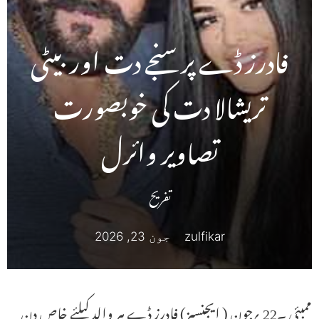
فادرز ڈے پر سنجے دت اور بیٹی
تریشالا دت کی خوبصورت
تصاویر وائرل
تفریح
zulfikar
جون 23, 2026
ممبئی ۔22 ؍جون ( ایجنسیز) فادرز ڈے ہر والد کیلئے خاص دن