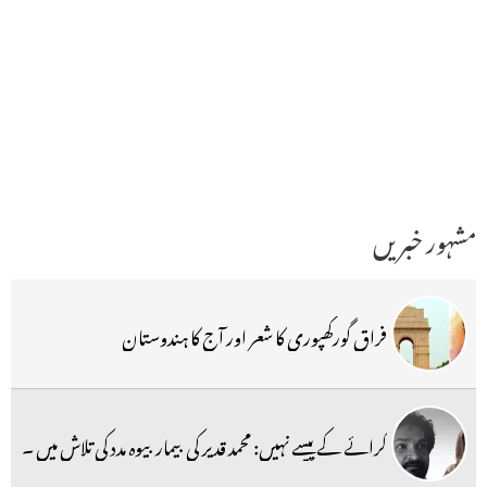
مشہور خبریں
فراق گورکھپوری کا شعر اور آج کا ہندوستان
کرائے کے پیسے نہیں: محمد قدیر کی بیمار بیوہ مدد کی تلاش میں ۔