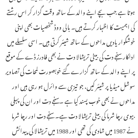
ہوتا ہے جب بچے اپنے والد کے ساتھ وقت گزار کر اس رشتے
کی اہمیت کا اظہار کرتے ہیں۔ بالی ووڈ شخصیات بھی اپنی
خوشگوار یادیں مداحوں کے ساتھ شیئر کرتی ہیں۔ اسی سلسلے میں
اداکار سنجے دت کی بیٹی تریشالا دت نے بھی فادرز ڈے کے موقع
پر اپنے والد کے ساتھ گزارے گئے خوبصورت لمحات کی تصاویر
سوشل میڈیا پر شیئر کیں، جو تیزی سے وائرل ہو رہی ہیں اور
مداحوں نے بھی خوب پسند کیا ہے ۔سنجے دت اور ان کی پہلی
بیوی رچا شرما کی بیٹی تریشالا دت ہے۔ سنجے دت اور رچا شرما
نے 1987 میں شادی کی تھی اور 1988 میں تریشالا کی پیدائش