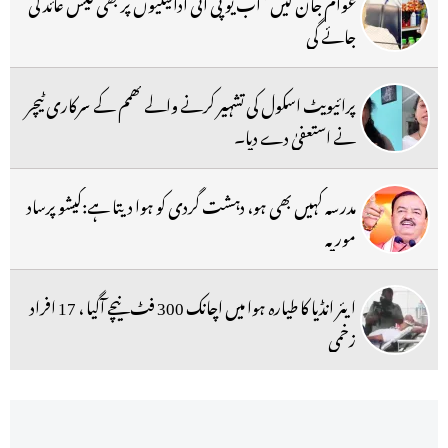
عوام جان لیں ‘ اب یو پی آئی ادائیگیوں پر بھی فیس عائد کی
جائے گی
پرائیویٹ اسکول کی تشہیر کرنے والے کھمم کے سرکاری ٹیچر
نے استعفیٰ دے دیا۔
مدرسہ کہیں بھی ہو، دہشت گردی کو ہوا دیتا ہے:کیشو پرساد
موریہ
ایئر انڈیا کا طیارہ ہوا میں اچانک 300 فٹ نیچے آگیا ، 17 افراد
زخمی