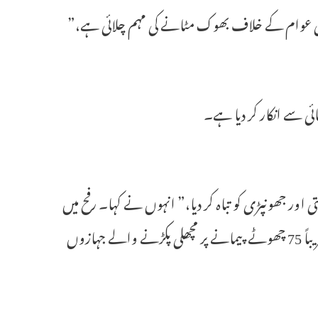
سطینی عوام کے خلاف بھوک مٹانے کی مہم چلائی ہے،”
تی اور جھونپڑی کو تباہ کر دیا،” انہوں نے کہا۔ رفح میں
40 میں سے صرف دو کشتیاں رہ گئی ہیں۔ خان یونس میں، اسرائیل نے تقریباً 75 چھوٹے پیمانے پر مچھلی پکڑنے والے جہازوں