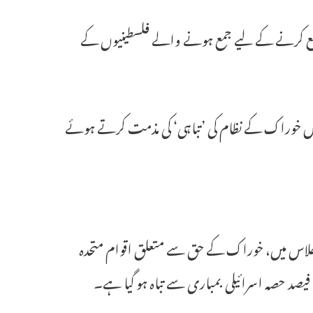
 مغرب میں آٹا جمع کرنے کے لیے جمع ہونے والے فلسطینیوں کے
 میں خوراک کے نظام کی ’تباہی‘ کی مذمت کرتے ہوئے
نی حقوق کونسل کے 55ویں اجلاس کے اجلاس میں، خوراک کے حق سے متعلق اقوام متحدہ