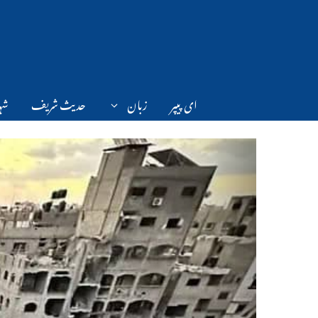
Ski
t
conten
ای پیپر
زبان
حدیث شریف
شہر