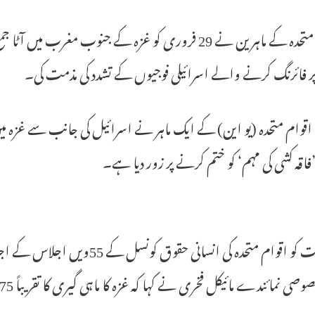
اقوام متحدہ کے ماہرین نے 29 فروری کو غزہ کے جنوب
ر فائرنگ کرنے والے اسرائیلی فوجیوں کے تشدد کی مذمت کی۔
 اقوام متحدہ (یو این) کے ایک ماہر نے اسرائیل کی جانب سے غزہ
فاقہ کشی کی مہم‘ کو ختم کرنے پر زور دیا ہے۔
جمعرات کو اقوام متحدہ کی انسا
مائندے مائیکل فخری نے کہا کہ غزہ کا ماہی گیری کا تقریباً 75 فیصد حصہ اسرائیلی بمباری سے تباہ ہو گیا ہے۔