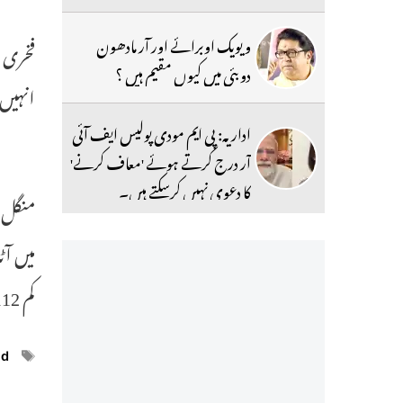
ویویک اوبرائے اور آر مادھون
فخری ن
دوبئی میں کیوں مقیم ہیں ؟
انہیں
اداریہ: پی ایم مودی پولیس ایف آئی
آر درج کرتے ہوئے 'معاف کرنے'
کا دعوی نہیں کرسکتے ہیں۔
میں آٹ
کم 112 افراد ہلاک اور تقریباً 760 زخمی ہوئے۔
ags
ed