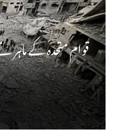
قوام متحدہ کے ماہر نے 