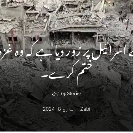
اسرائیل پر زور دیا ہے کہ وہ غزہ 
ختم کرے۔
Top Stories
,
دنیا
Zabi
مارچ 8, 2024