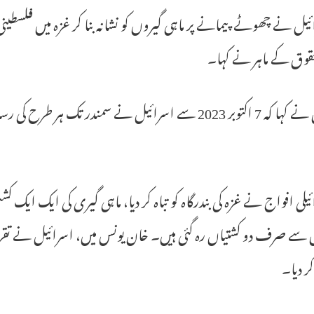
یل نے چھوٹے پیمانے پر ماہی گیروں کو نشانہ بنا کر غزہ میں فل
قوق کے ماہر نے کہا۔
سے اسرائیل نے سمندر تک ہر طرح کی رسائی سے انکار کر دیا ہے۔
یلی افواج نے غزہ کی بندرگاہ کو تباہ کر دیا، ماہی گیری کی ایک ایک کش
 کر دیا۔