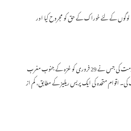
کے لوگوں کے لئے خوراک کے حق کو مجروح کیا اور
منگل کے روز، اقوام متحدہ کے ماہرین نے اسرائیلی فوجیوں کے تشدد کی مذمت کی جس نے 29 فروری کو غزہ کے جنوب مغرب
ی۔ اقوام متحدہ کی ایک پریس ریلیز کے مطابق، کم از