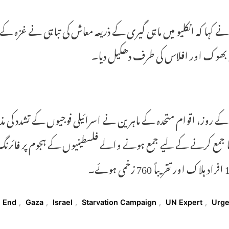
ے کہا کہ انکلیو میں ماہی گیری کے ذریعہ معاش کی تباہی نے غزہ 
 بھوک اور افلاس کی طرف دھکیل دیا۔
ا جمع کرنے کے لیے جمع ہونے والے فلسطینیوں کے ہجوم پر فائرنگ ک
T
End
,
Gaza
,
Israel
,
Starvation Campaign
,
UN Expert
,
Urg