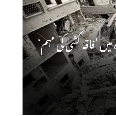
میں ’فاقہ کشی کی مہم‘