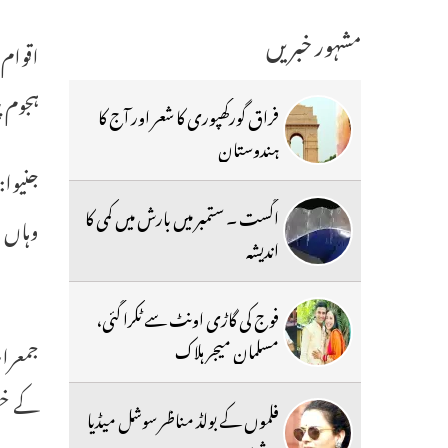
مشہور خبریں
ہجوم پ
فراق گورکھپوری کا شعر اور آج کا
ہندوستان
جنیوا:
اگست ۔ ستمبر میں بارش میں کمی کا
وہاں ’
اندیشہ
فوج کی گاڑی اونٹ سے ٹکرا گئی،
مسلمان میجر ہلاک
کے خصوصی ن
فلموں کے بولڈ مناظر سوشل میڈیا