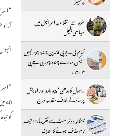
پر شیئر
“اسرائ
غزہ سے انخلاء پر اسرائیل میں
آزاد ح
سیاسی ہلچل
انہوں نے کہا کہ 7 اکتوبر 2023 
تمام بی جے پی قائدین چندہ چور نہیں
‘ لیکن سارے چندہ چور بی جے پی
میں ہیں
“اسرائ
راہول گاندھی ‘ پپو یادو اور اودیش
پرساد کے خلاف مقدمہ درج
کو تباہ
تلنگانہ ووٹر لسٹ سے تقریباً 15 فیصد
نام حذف ہونے کا اندیشہ