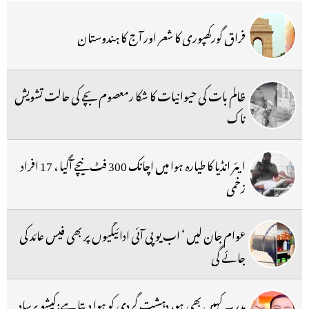
فراق گورکھپوری کا شعر اور آج کا ہندوستان
ظالم بات کی حیوانیات کا شکا رمعصوم بچے کی حالت تشویش
ناک
ایئر انڈیا کا طیارہ ہوا میں اچانک 300 فٹ نیچے آگیا ، 17 افراد
زخمی
عوام جان لیں ‘ اب یو پی آئی ادائیگیوں پر بھی فیس عائد کی
جائے گی
مدرسہ کہیں بھی ہو، دہشت گردی کو ہوا دیتا ہے:کیشو پرساد