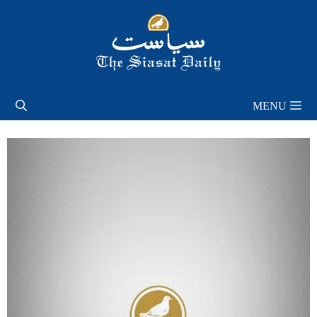
Skip
to
content
MENU