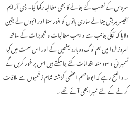
سروس کے نصب کئے جانے کا بھی مطالبہ رکھا گیا۔ ڈی آر ایم
آفیسر ہریش مینا نے ساری باتوں کو بغور سنا اور انہوں نے یقین
دلایا کہ آپکی جانب سے واجب مطالبات و تجویزات کے ساتھ
امروز فردا میں ہم لوگ دوبارہ بیٹھیں گے اور اس سمت میں کیا
تعمیراتی و سود مند اقدامات کئے جاسکتے ہیں اس پر غور کریں گے
۔ واضح رہے کہ ابوعاصم اعظمی گزشتہ شام زخمیوں سے ملاقات
کرنے کے لئے ممبرا بھی آئے تھے ۔