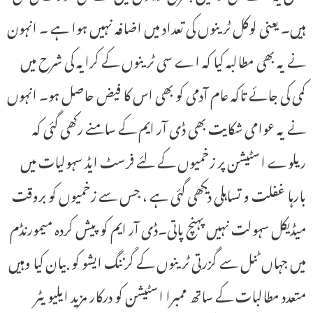
ہیں۔ یعنی لوکل ٹرینوں کی تعداد میں اضافہ نہیں ہوا ہے ۔ انہون
نے یہ بھی مطالبہ کیا کہ اے سی ٹرینوں کے کرایہ کی شرح میں
کمی کی جائے تاکہ عام آدمی کو بھی اس کا فیض حاصل ہو۔ انہوں
نے یہ عوامی شکایت بھی ڈی آر ایم کے سامنے رکھی گئی کہ
ریلوے اسٹیشن پر زخمیوں کے لئے فرسٹ ایڈ سہولیات میں
بارہا غفلت و تساہلی دیکھی گئی ہے ، جس سے زخمیوں کو بروقت
میڈیکل سہولت نہیں پہنچ پاتی۔ڈی آر ایم کو پیش کردہ میمورنڈم
میں جہاں ٹنل سے گزرتی ٹرینوں کے کَرننگ ایشو کو بیان کیا وہیں
متعدد مطالبات کے ساتھ ممبرا اسٹیشن کو درکار مزید ایلیویٹر