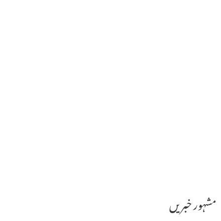
مشہور خبریں