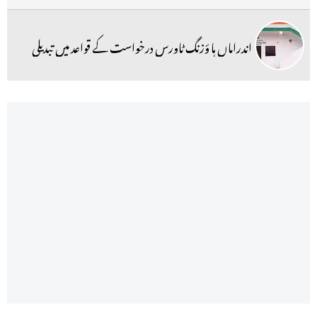
اندراماں ہا ؤزنگ ٹاورس درخواست کے قواعد میں تبدیلی