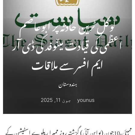
لوکل ٹرین حادثہ پر ابوعاصم
اعظمی کی قیادت میںوفد کی ڈی آر
ایم افسر سے ملاقات
ہندوستان
younus
جون 11, 2025
ممبئی،10جون (یواین آئی) گزشتہ روز ممبرا ریلوے اسٹیشن کے