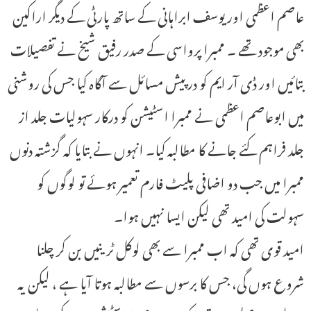
عاصم اعظمی اور یوسف ابراہانی کے ساتھ پارٹی کے دیگر اراکین
بھی موجود تھے ۔ ممبرا پرواسی کے صدر رفیق شیخ نے تفصیلات
بتائیں اور ڈی آر ایم کو درپیش مسائل سے آگاہ کیا جس کی روشنی
میں ابوعاصم اعظمی نے ممبرا اسٹیشن کو درکار سہولیات جلد از
جلد فراہم کئے جانے کا مطالبہ کیا۔ انہوں نے بتایا کہ گزشتہ دنوں
ممبرا میں جب دو اضافی پلیٹ فارم تعمیر ہوئے تو لوگوں کو
سہولت کی امید تھی لیکن ایسا نہیں ہوا۔
امید قوی تھی کہ اب ممبرا سے بھی لوکل ٹرینیں بن کر چلنا
شروع ہوں گی، جس کا برسوں سے مطالبہ ہوتا آیا ہے ، لیکن یہ