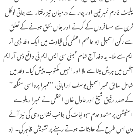
پلیٹ فارم نمبر تین اور چار کے درمیان تیز رفتار سے جاتی لوکل
ٹرین سے مسافروں کے گرنے اور جاں بحق ہونے کے تعلق
سے رکن اسمبلی ابو عاصم اعظمی کی قیادت میں ایک وفد ڈی آر
ایم سے ملا۔یہ وفد آج شام ممبئی سی ایس ایم ٹی واقع ڈی آر ایم
آفس میں ہریش مینا سے ملا اور انہیں مکتوب پیش کیا۔ وفد میں
شامل سابق ممبر اسمبلی یوسف ابراہانی، ‘‘ممبرا پرواسی سنگھ’’
کے صدر رفیق شیخ اور عادل خان اعظمی نے ممبرا ریلوے
اسٹیشن پر متعدد عدم سہولیات کی جانب نشان دہی کی نیز آئے
دن اس طرح کے حادثات ہوتے رہنے پر تشویش ظاہر کی۔ ابو