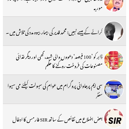
موریہ
کرائے کے پیسے نہیں: محمد قدیر کی بیمار بیوہ مدد کی تلاش میں ۔
ڈابر کو ’100 فیصد‘ دعووں والی شہد، گھی اور دیگر غذائی
مصنوعات کی فروخت روکنے کا حکم
سی ایم پرجاوانی پروگرام میں عوام کی سہولت کیلئے می سیوا
سنٹر
بعض اضلاع میں نقائص کے ساتھ SIR فارمس کا ادخال