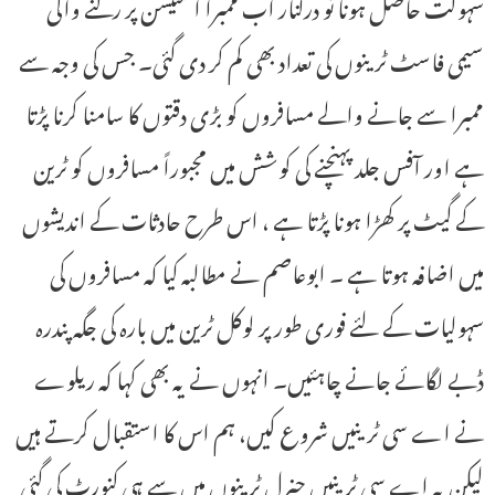
سہولت حاصل ہونا تو درکنار اب ممبرا اسٹیشن پر رکنے والی
سیمی فاسٹ ٹرینوں کی تعداد بھی کم کر دی گئی۔ جس کی وجہ سے
ممبرا سے جانے والے مسافروں کو بڑی دقتوں کا سامنا کرنا پڑتا
ہے اور آفس جلد پہنچنے کی کوشش میں مجبوراً مسافروں کو ٹرین
کے گیٹ پر کھڑا ہونا پڑتا ہے ، اس طرح حادثات کے اندیشوں
میں اضافہ ہوتا ہے ۔ ابوعاصم نے مطالبہ کیا کہ مسافروں کی
سہولیات کے لئے فوری طور پر لوکل ٹرین میں بارہ کی جگہ پندرہ
ڈبے لگائے جانے چاہئیں۔ انہوں نے یہ بھی کہا کہ ریلوے
نے اے سی ٹرینیں شروع کیں، ہم اس کا استقبال کرتے ہیں
لیکن یہ اے سی ٹرینیں جنرل ٹرینوں میں سے ہی کنورٹ کی گئی