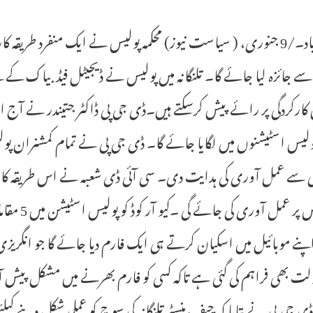
حیدرآباد۔/9 جنوری، ( سیاست نیوز) محکمہ پولیس نے ایک منفرد طری
ے جائزہ لیا جائے گا۔ تلنگانہ میں پولیس نے ڈیجیٹل فیڈ بیاک کے نئے
کارکردگی پر رائے پیش کرسکتے ہیں۔ڈی جی پی ڈاکٹر جتیندر نے آج ا
ولیس اسٹیشنوں میں لگایا جائے گا۔ ڈی جی پی نے تمام کمشنران پولی
سے عمل آوری کی ہدایت دی۔ سی آئی ڈی شعبہ نے اس طریقہ کار کو ت
میں اس پر
 اپنے موبائیل میں اسکیان کرتے ہی ایک فارم دیا جائے گا جو انگریز
لت بھی فراہم کی گئی ہے تاکہ کسی کو فارم بھرنے میں مشکل پیش آئ
ی جی پی نے بتایا کہ چیف منسٹر تلنگانہ کی سوچ کو عملی شکل دینے کیلئے