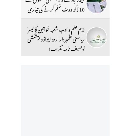
10 لاکھ ووٹ ختم کرنے کی تیاری
بزم علم و ادب شعبہ خواتین کا تیسرا
ریاستی علمبردار اردو ایواڈ و پیشکشی
توصیف نامہ تقریب!