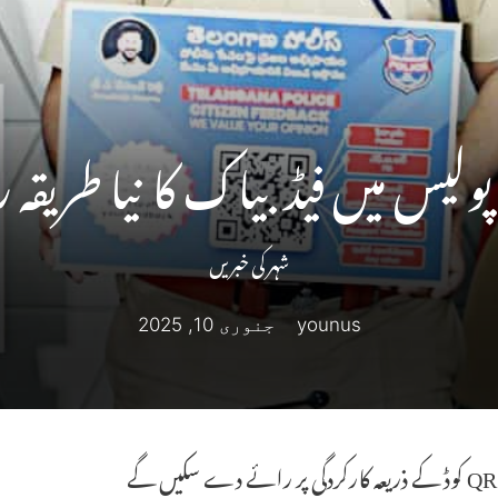
 پولیس میں فیڈ بیاک کا نیا طریقہ 
شہر کی خبریں
younus
جنوری 10, 2025
ے