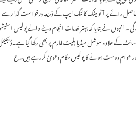
 حاصل رائے پر آٹو میٹک کالنگ ایپ کے ذریعہ درخواست گذار 
ی ۔ انہوں نے بتایا کہ بہتر خدمات انجام دینے والے پولیس اسٹیشن 
ئٹ کے علاوہ سوشل میڈیا پلیٹ فارم پر بھی رکھا گیا ہے۔ڈیجیٹل ف
اور عوام دوست ہونے کا پولیس حکام دعویٰ کررہے ہیں۔ع