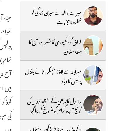
میرے والد سے میری زندگی کو
خطرہ لاحق ہے
عوام س
فراق گورکھپوری کا شعر اور آج کا
پولیس 
ہندوستان
تمام پ
مساجد سے لاؤڈ اسپیکر ہٹانے بنگال
آج ہی 
پولیس کا دباؤ
کوڈ کو
راہول گاندھی کے ’’چھاتروں کی
گونج‘‘ پروگرام کو منسوخ کردیا گیا
کی سہو
ہیں۔ ڈ
3 کروڑ روپئے کا فراڈ کیس: سلمان