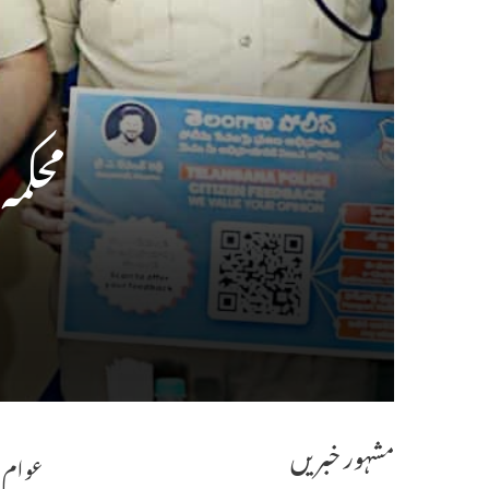
محکمہ
مشہور خبریں
عوام QR کوڈ کے ذریعہ کارکردگی پر رائے دے سکیں گ