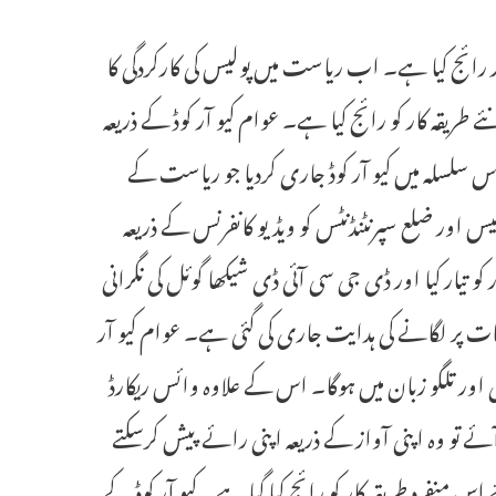
قہ کار رائج کیا ہے۔ اب ریاست میں پولیس کی کارکردگی کا
 طریقہ کار کو رائج کیا ہے۔ عوام کیو آر کوڈ کے ذریعہ
س سلسلہ میں کیو آر کوڈ جاری کردیا جو ریاست کے
س اور ضلع سپرنٹنڈنٹس کو ویڈیو کانفرنس کے ذریعہ
یار کیا اور ڈی جی سی آئی ڈی شیکھا گوئل کی نگرانی
 عمل آوری کی جائے گی ۔کیو آر کوڈ کو پولیس اسٹیشن میں 5 مقامات پر لگانے کی ہدایت جاری کی گئی ہے۔ عوام کیو آر
ی اور تلگو زبان میں ہوگا۔ اس کے علاوہ وائس ریکارڈ
ے تو وہ اپنی آواز کے ذریعہ اپنی رائے پیش کرسکتے
 اس منفرد طریقہ کار کو رائج کیا گیا ہے۔ کیو آر کوڈ کے