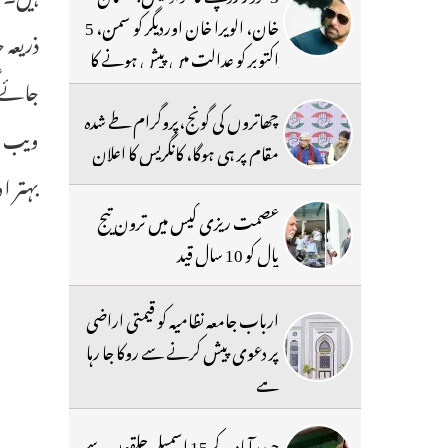
خان، الویرا خان اوردیگر کو سمن، 5
ذریعہ
اکتوبر کو عدالت میں پیش ہونے کا
جائے گ
حکم
چھاتروں کی گونج،پروگرام طے شدہ
ویب سا
مقام پر ہی ہوگا، کانگریس کا اعلان
بہتر 
عصمت ریزی کیس میں ترون تیج
پال کو 10 سال قید
ارباب جامعہ نظامیہ کو قیمتی اراضی
پر دعوی پیش کرنے سے روکا جا رہا
ہے
حیدرآباد کے 15 اسمبلی حلقوں سے