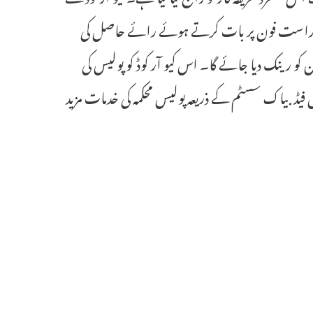
سے راست فون پر بات کرتے ہوئے رائے حاصل کی
کو رینک دیا جائے گا۔ اس کیو آر کوڈ کو پولیس کی
یڈ بیاک سسٹم کے ذریعہ پولیس محکمہ کی خدمات مزید