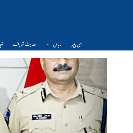
Ski
t
conten
ای پیپر
زبان
حدیث شریف
شہر