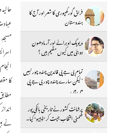
حالیہ 
فراق گورکھپوری کا شعر اور آج کا
عبادت 
ہندوستان
مسجدِ 
ویویک اوبرائے اور آر مادھون
اسرائی
دوبئی میں کیوں مقیم ہیں ؟
انجام 
تمام بی جے پی قائدین چندہ چور نہیں
کا مقص
‘ لیکن سارے چندہ چور بی جے پی
میں ہیں
مطابق”
انداز
پرشانت کشور نے تاریخی بانکی پور
ضمنی انتخاب جیت کر ''ڈیبیو'' کیا۔
نے بین