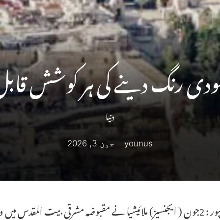
ہودی رنگ دینے کی ہر کوشش قابل
دنیا
younus
جون 3, 2026
کوالالمپور : 2جون ( ایجنسیز) ملائیشیا نے مقبوضہ مشرقی بیت المقدس می