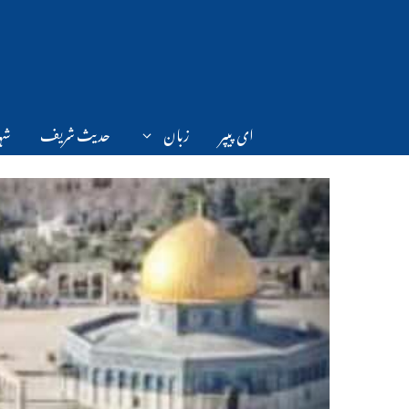
Ski
t
conten
ای پیپر
زبان
حدیث شریف
شہر