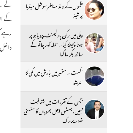
فلموں کے بولڈ مناظر سوشل میڈیا
پر شیئر
کے اند
دہلی میں رکن پارلیمنٹ پپو یادو پر
جوتا پھینکا گیا ۔ حملہ آور چاقو کے
داخل 
ساتھ پکڑ لیا گیا
اگست ۔ ستمبر میں بارش میں کمی کا
اندیشہ
ججس کے تقررات میں شفافیت
نہیں، جسٹس اجل بھویاں کا سنسنی
خیز ریمارک