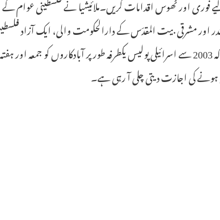
ر اور مشرقی بیت المقدّس کے دارالحکومت والی، ایک آزاد فلسطی
رہے کہ 2003 سے اسرائیلی پولیس یکطرفہ طور پر آبادکاروں کو جمعہ 
ہونے کی اجازت دیتی چلی آ رہی ہے۔