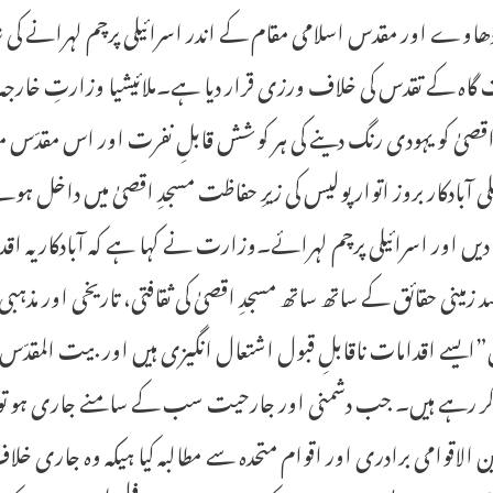
دھاوے اور مقدس اسلامی مقام کے اندر اسرائیلی پرچم لہرانے کی 
گاہ کے تقدس کی خلاف ورزی قرار دیا ہے۔ملائیشیا وزارتِ خارجہ
اقصیٰ کو یہودی رنگ دینے کی ہر کوشش قابلِ نفرت اور اس مقدّس
لی آبادکار بروز اتوار پولیس کی زیرِ حفاظت مسجدِ اقصیٰ میں داخل
دیں اور اسرائیلی پرچم لہرائے۔وزارت نے کہا ہے کہ آبادکاریہ اق
د زمینی حقائق کے ساتھ ساتھ مسجدِ اقصیٰ کی ثقافتی، تاریخی اور 
ایسے اقدامات ناقابلِ قبول اشتعال انگیزی ہیں اور بیت المقدّس م
 کر رہے ہیں۔ جب دشمنی اور جارحیت سب کے سامنے جاری ہو تو بی
 الاقوامی برادری اور اقوام متحدہ سے مطالبہ کیا ہیکہ وہ جاری خل