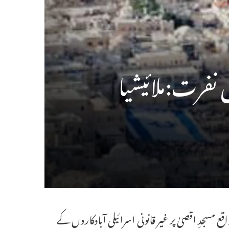
 نفرت:ملائیشیا
ں واقع مسجدِ اقصیٰ پر غیر قانونی اسرائیلی آبادکاروں کے