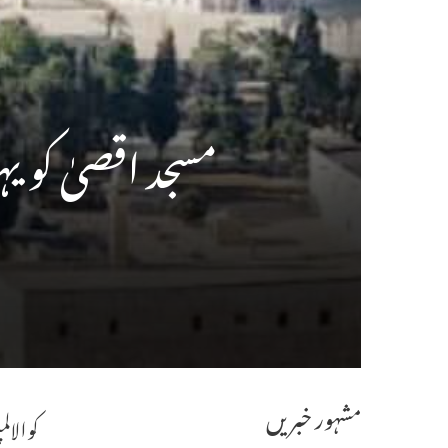
مسجد اقصیٰ کو ی
مشہور خبریں