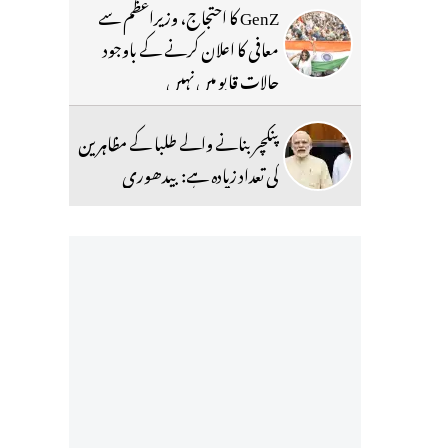
GenZ کا احتجاج، وزیراعظم سے
معافی کا اعلان کرنے کے باوجود
حالات قابو میں نہیں
پنکچر بنانے والے طلبا کے مظاہرین
کی تعداد زیادہ ہے: بیدھوری