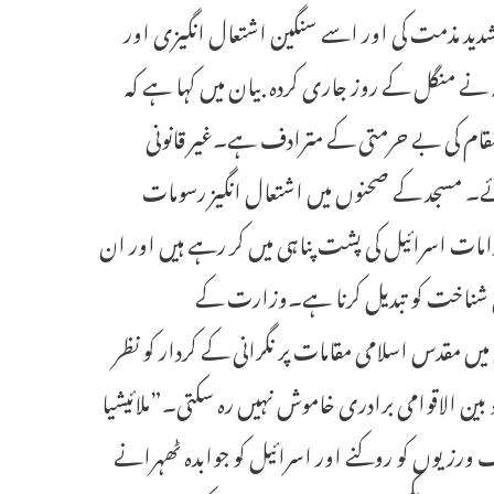
شدید مذمت کی اور اسے سنگین اشتعال انگیزی اور
 نے منگل کے روز جاری کردہ بیان میں کہا ہے کہ
 مقام کی بے حرمتی کے مترادف ہے۔غیر قانونی
 ہوئے۔ مسجد کے صحنوں میں اشتعال انگیز رسومات
دامات اسرائیل کی پشت پناہی میں کر رہے ہیں اور ان
مذہبی شناخت کو تبدیل کرنا ہے۔وزارت کے
یں مقدس اسلامی مقامات پر نگرانی کے کردار کو نظر
ن الاقوامی برادری خاموش نہیں رہ سکتی۔”ملائیشیا
اف ورزیوں کو روکنے اور اسرائیل کو جوابدہ ٹھہرانے