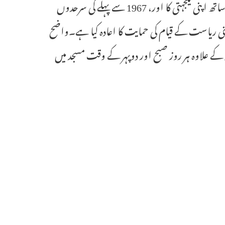
کے لیے فوری اور ٹھوس اقدامات کریں۔ملائیشیا نے فلسطینی عوام کے ساتھ اپنی یکجہتی کا اور، 1967 سے پہلے کی سرحدوں
نی ریاست کے قیام کی حمایت کا اعادہ کیا ہے۔واضح
اور ہفتہ کے علاوہ ہر روز صبح اور دوپہر کے وقت مسجد میں