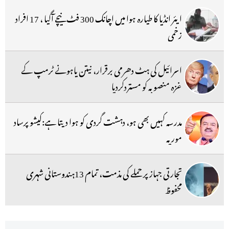
ایئر انڈیا کا طیارہ ہوا میں اچانک 300 فٹ نیچے آگیا ، 17 افراد
زخمی
اسرائیل کی ہٹ دھرمی برقرار، نیتن یاہونے ٹرمپ کے
غزہ منصوبہ کو مستردکردیا
مدرسہ کہیں بھی ہو، دہشت گردی کو ہوا دیتا ہے:کیشو پرساد
موریہ
تجارتی جہاز پر حملے کی مذمت، تمام 13ہندوستانی شہری
محفوظ