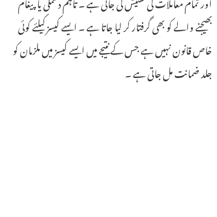
اور تمام معاملات کی تفتیش کی جاتی ہے ۔ تاہم دھمکی یا پیغام
بھیجنے والے کو بھی گرفتار کر لیا جاتا ہے ۔ ایسے کیسز کیلئے کوئی
خاص قانون نہیں ہے جس کے نتیجے میں ایسے کیسز میں ملزمان کو
جلد ضمانت مل جاتی ہے ۔