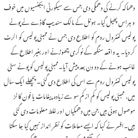
دھماکہ کرنے کی دھمکی دی جس سے سیکورٹی ایجنسیوں میں خوف
و ہراس پھیل گیا۔ ہوٹل کے مالک سندیپ گاڈے نے پونے
پولیس کنٹرول روم کو اطلاع دی جس نے ممبئی پولیس کو الرٹ
کر دیا۔ یہ واقعہ سنگھ کے نوکری چھوڑنے اور بغیر اطلاع کے
غائب ہونے کے دو دن بعد پیش آیا۔ممبئی پولیس کو پونے سٹی
پولیس کنٹرول روم سے اس کی اطلاع دی گئی۔ پچھلے ایک سال
میں، ممبئی پولیس کو کم از کم سو سے زیادہ پیغامات یا فون کالز
موصول ہوئی ہیں جن میں دھمکیاں اور غلط معلومات دی گئی
ہیں۔افسر نے کہا کہ ایسے معاملات کو نظر انداز نہیں کیا جا سکتا