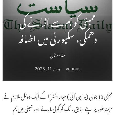
ممبئی کو بم سے اڑانے کی
دھمکی، سکیورٹی میں اضافہ
ہندوستان
younus
جون 11, 2025
ممبئی 10 جون (یو این آئی ) مہاراشٹراا کے ایک ہوٹل ملازم نے
مبینہ طور پر اپنے سابق مالک کو گولی مارنے اور ممبئی میں بم