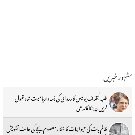
مشہور خبریں
طلبہ کیخلاف پولیس کارروائی کی ذمہ داریامیت شاہ قبول
کریں:پرینکا گاندھی
ظالم بات کی حیوانیات کا شکا رمعصوم بچے کی حالت تشویش