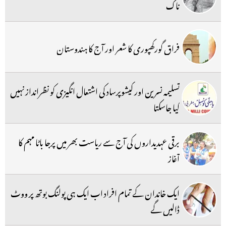
ناک
فراق گورکھپوری کا شعر اور آج کا ہندوستان
تسلیمہ نسرین اور کیشوپرساد کی اشتعال انگیزی کو نظرانداز نہیں
کیا جاسکتا
برقی عہدیداروں کی آج سے ریاست بھر میں پرجا باٹا مہم کا
آغاز
ایک خاندان کے تمام افراد اب ایک ہی پولنگ بوتھ پر ووٹ
ڈالیں گے