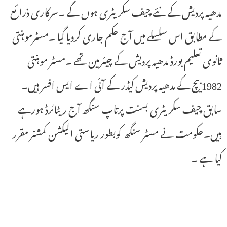
مدھیہ پردیش کے نئے چیف سکریٹری ہوں گے ۔سرکاری ذرائع
کے مطابق اس سلسلے میں آج حکم جاری کردیا گیا ۔مسٹرموہنتی
ثانوی تعلیم بورڈ مدھیہ پردیش کے چیئرمین تھے ۔مسٹر موہنتی
1982بیچ کے مدھیہ پردیش کیڈر کے آئی اے ایس افسر ہیں۔
سابق چیف سکریٹری بسنت پرتاپ سنگھ آج ریٹائرڈ ہورہے
ہیں۔حکومت نے مسٹر سنگھ کوبطور ریاستی الیکشن کمشنر مقرر
کیا ہے ۔