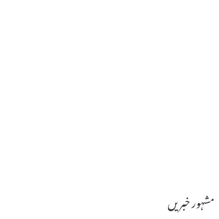
مشہور خبریں