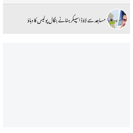
مساجد سے لاؤڈ اسپیکر ہٹانے بنگال پولیس کا دباؤ