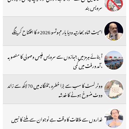
سرویس بند
امیت شاہ بھارتیہ ودیا پار مہوتسو 2026ء کا افتتاح کرینگے
آبنائے ہرمز میں جہازوں سے سرویس فیس وصولی کا منصوبہ
،آمد ورفت میں کمی
ووٹر لسٹ کا سب سے بڑا خطرہ ،تلنگانہ میں 70 لاکھ سے زائد
ووٹ منسوخ ہونے کا خدشہ
غداروں سے ملاقات کا وقت ہے نوجوان سے ملنے کا نہیں