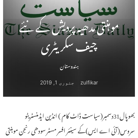
موہنتی مدھیہ پردیش کے نئے
چیف سکریٹری
ہندوستان
zulfikar
جنوری 1, 2019
بھوپال31دسمبر(سیاست ڈاٹ کام ) انڈین ایڈمنسٹریٹو
سروس(آئی اے ایس)کے سینئر افسر مسٹر سودھی رنجن موہنتی