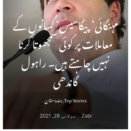
مہنگائی‘ پیگاسیس‘ کسانوں کے
معاملات پر کوئی سمجھوتا کرنا
نہیں چاہتے ہیں۔ راہول
گاندھی
Top Stories
,
ہندوستان
Zabi
جولائی 28, 2021