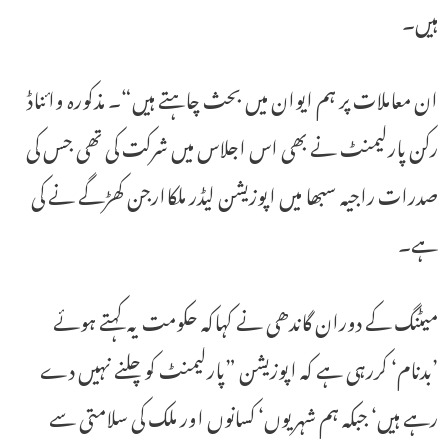
ہیں۔
ان معاملات پر ہم ایوان میں بحث چاہتے ہیں“۔ مذکورہ وائناڈ
رکن پارلیمنٹ نے بھی اس اجلاس میں شرکت کی تھی جس کی
صدرات راجیہ سبھا میں اپوزیشن لیڈر ملکاارجن کھڑگے نے کی
ہے۔
میٹنگ کے دوران گاندھی نے کہاکہ حکومت یہ کہتے ہوئے
’بدنام‘ کررہی ہے کہ اپوزیشن ”پارلیمنٹ کو چلنے نہیں دے
رہے ہیں‘ جبکہ ہم شہریوں‘ کسانوں اور ملک کی سلامتی سے