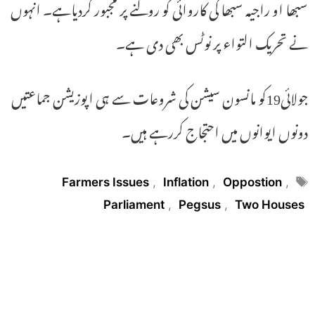
سبھا او راجیہ سبھا کی کاروائی کو روکنے پر مجبور کردیاہے۔ انہوں
نے تحریک التواء پر نوٹس بھی دی ہے۔
جولائی19کو مانسون سیشن کی شروعات سے ہی اپوزیشن جماعتیں
دونوں ایوانوں میں احتجاج کررہے ہیں۔
Tags
Farmers Issues
,
Inflation
,
Oppostion
,
Parliament
,
Pegsus
,
Two Houses