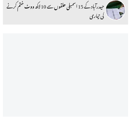
حیدرآباد کے 15 اسمبلی حلقوں سے 10 لاکھ ووٹ ختم کرنے
کی تیاری