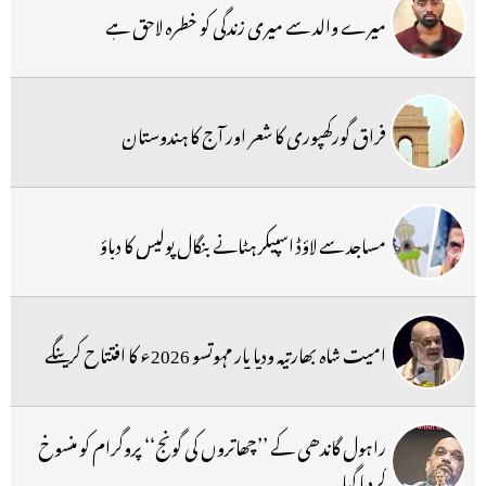
میرے والد سے میری زندگی کو خطرہ لاحق ہے
فراق گورکھپوری کا شعر اور آج کا ہندوستان
مساجد سے لاؤڈ اسپیکر ہٹانے بنگال پولیس کا دباؤ
امیت شاہ بھارتیہ ودیا پار مہوتسو 2026ء کا افتتاح کرینگے
راہول گاندھی کے ’’چھاتروں کی گونج‘‘ پروگرام کو منسوخ
کردیا گیا