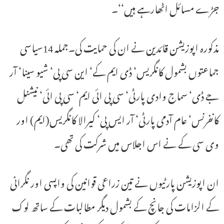
جڑے مسائل اٹھارہے ہیں‘‘۔
مذکورہ اپوزیشن قائدین نے ان کی حمایت کی۔جملہ 14سیاسی
جماعتوں بشمول کانگریس‘ ڈی ایم کے‘ این سی پی‘ شیو سینا‘ آر
جے ڈی‘ سماج وادی پارٹی‘ سی پی ائی ایم‘ سی پی ائی‘ نیشنل
کانفرنس‘ عام آدمی پارٹی‘ آر ایس پی‘ کیرالا کانگریس(ایم) اور
وی سی کے نے اس اجلاس میں شرکت کی تھی۔
ان اپوزیشن پارٹیوں نے تین زراعی قوانین کی واپسی اور نگرانی
کے الزامات کی جانچ کے بشمول دیگر مطالبات کے ساتھ لوک