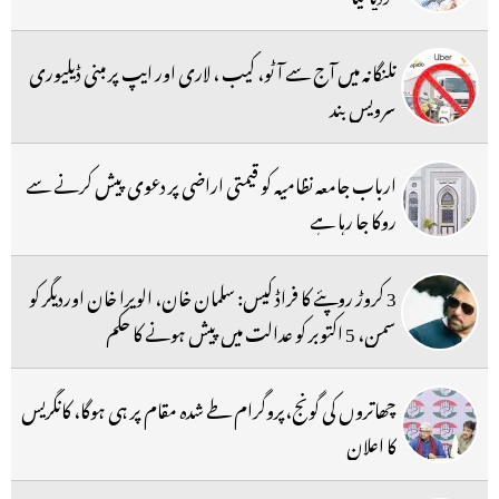
تلنگانہ میں آج سے آٹو، کیب ، لاری اور ایپ پر مبنی ڈیلیوری
سرویس بند
ارباب جامعہ نظامیہ کو قیمتی اراضی پر دعوی پیش کرنے سے
روکا جا رہا ہے
3 کروڑ روپئے کا فراڈ کیس: سلمان خان، الویرا خان اوردیگر کو
سمن، 5 اکتوبر کو عدالت میں پیش ہونے کا حکم
چھاتروں کی گونج،پروگرام طے شدہ مقام پر ہی ہوگا، کانگریس
کا اعلان