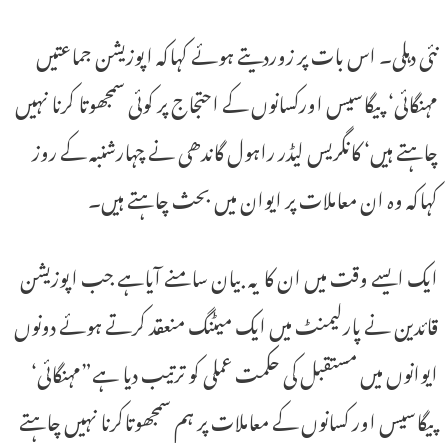
نئی دہلی۔ اس بات پر زوردیتے ہوئے کہاکہ اپوزیشن جماعتیں
مہنگائی‘ پیگاسیس اورکسانوں کے احتجاج پر کوئی سمجھوتا کرنا نہیں
چاہتے ہیں‘ کانگریس لیڈر راہول گاندھی نے چہارشنبہ کے روز
کہاکہ وہ ان معاملات پر ایوان میں بحث چاہتے ہیں۔
ایک ایسے وقت میں ان کا یہ بیان سامنے آیاہے جب اپوزیشن
قائدین نے پارلیمنٹ میں ایک میٹنگ منعقد کرتے ہوئے دونوں
ایوانوں میں مستقبل کی حکمت عملی کو ترتیب دیا ہے”مہنگائی‘
پیگاسیس اور کسانوں کے معاملات پر ہم سمجھوتاکرنا نہیں چاہتے