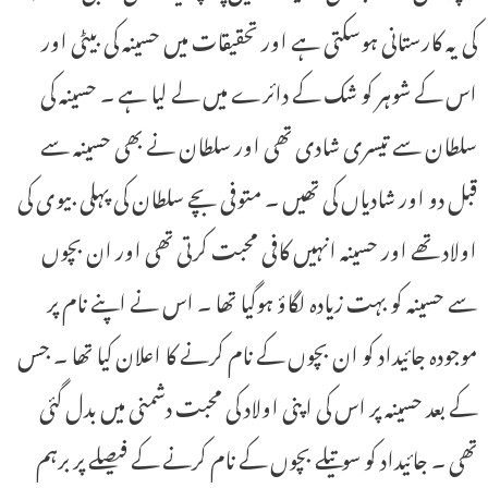
کی یہ کارستانی ہوسکتی ہے اور تحقیقات میں حسینہ کی بیٹی اور
اس کے شوہر کو شک کے دائرے میں لے لیا ہے ۔ حسینہ کی
سلطان سے تیسری شادی تھی اور سلطان نے بھی حسینہ سے
قبل دو اور شادیاں کی تھیں ۔ متوفی بچے سلطان کی پہلی بیوی کی
اولاد تھے اور حسینہ انہیں کافی محبت کرتی تھی اور ان بچوں
سے حسینہ کو بہت زیادہ لگاؤ ہوگیا تھا ۔ اس نے اپنے نام پر
موجودہ جائیداد کو ان بچوں کے نام کرنے کا اعلان کیا تھا ۔ جس
کے بعد حسینہ پر اس کی اپنی اولاد کی محبت دشمنی میں بدل گئی
تھی ۔ جائیداد کو سوتیلے بچوں کے نام کرنے کے فیصلے پر برہم