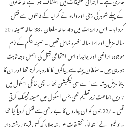
جاری ہے ۔ ابتدائی تحقیقات میں انکشاف ہوا ہے کہ خاتون
کے پہلے شوہر کی بیٹی اور داماد نے کرایہ کے قاتلوں سے قتل
کروایا ۔ اس واردات میں 45 سالہ سلطان ، 38 سالہ حسینہ ، 20
سالہ مزمل اور 14 سالہ افسرہ شامل تھیں ۔ حسینہ بیگم کے نام
موجودہ اراضی اور جائیداد اس اجتماعی قتل کی اصل وجہ ثابت
ہورہی ہیں ۔ سلطان پیشہ سے بیاگوں کا کاروبار کرتا تھا اور ان کا
بیٹا مزمل پیشہ سے اے سی ٹیکنیشن تھا ۔ بچی خانگی اسکول میں
7 ویں جماعت زیرتعلیم تھی جس اسکول میں حسینہ ٹیچنگ کرتی
تھی ۔ /22 جون کو ان چاروں کا بے رحمی سے قتل کردیا گیا تھا
۔ پولیس نے ابتدائی تحقیقات میں پتہ چلایا کہ کسی قریبی رشتہ دار