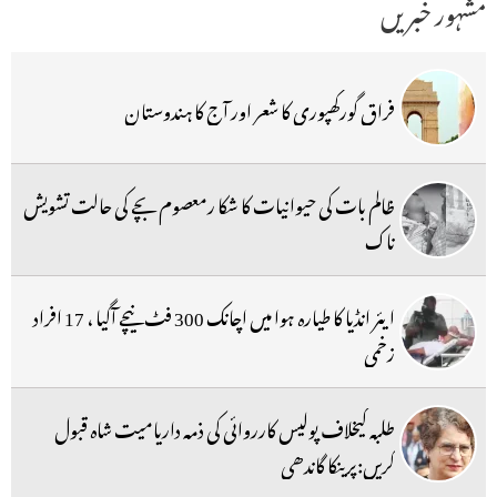
مشہور خبریں
فراق گورکھپوری کا شعر اور آج کا ہندوستان
ظالم بات کی حیوانیات کا شکا رمعصوم بچے کی حالت تشویش
ناک
ایئر انڈیا کا طیارہ ہوا میں اچانک 300 فٹ نیچے آگیا ، 17 افراد
زخمی
طلبہ کیخلاف پولیس کارروائی کی ذمہ داریامیت شاہ قبول
کریں:پرینکا گاندھی