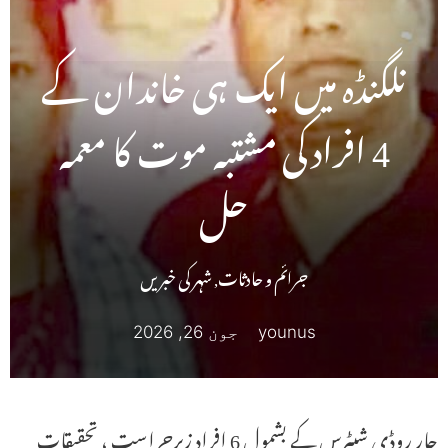
نلگنڈہ میں ایک ہی خاندان کے
4 افراد کی مشتبہ موت کا معمہ
حل
جرائم و حادثات
,
شہر کی خبریں
younus
جون 26, 2026
چار روڈی شیٹرس کے بشمول 6 افراد زیرحراست ، تحقیقات