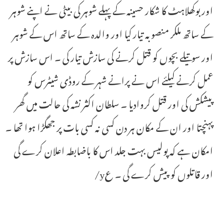
اور بوکھلاہٹ کا شکار حسینہ کے پہلے شوہر کی بیٹی نے اپنے شوہر
کے ساتھ ملکر منصوبہ تیار کیا اور والدہ کے ساتھ اس کے شوہر
اور سوتیلے بچوں کو قتل کرنے کی سازش تیار کی ۔ اس سازش پر
عمل کرنے کیلئے اس نے پرانے شہر کے روڈی شیٹرس کو
پیشکش کی اور قتل کروادیا ۔ سلطان اکثر نشہ کی حالت میں گھر
پہنچتا اور ان کے مکان ہر دن کسی نہ کسی بات پر جھگڑا ہوا تھا ۔
امکان ہے کہ پولیس بہت جلد اس کا باضابطہ اعلان کرے گی
اور قاتلوں کو پیش کرے گی ۔ عy/