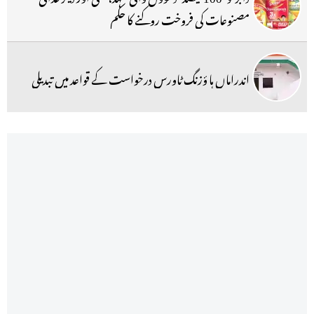
مصنوعات کی فروخت روکنے کا حکم
اندراماں ہا ؤزنگ ٹاورس درخواست کے قواعد میں تبدیلی