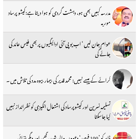
مدرسہ کہیں بھی ہو، دہشت گردی کو ہوا دیتا ہے:کیشو پرساد
موریہ
عوام جان لیں ‘ اب یو پی آئی ادائیگیوں پر بھی فیس عائد کی
جائے گی
کرائے کے پیسے نہیں: محمد قدیر کی بیمار بیوہ مدد کی تلاش میں ۔
تسلیمہ نسرین اور کیشوپرساد کی اشتعال انگیزی کو نظرانداز نہیں
کیا جاسکتا
ڈابر کو ’100 فیصد‘ دعووں والی شہد، گھی اور دیگر غذائی