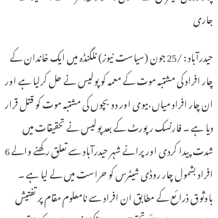
جاری
حیدرآباد : /25 جون (سیاست نیوز) نلگنڈہ میں ایک خاندان کے
چار افراد کی مشتبہ موت کے معمہ کو پولیس نے حل کرلیا ہے اور
ان چار افراد میاں بیوی اور دو بچوں کی مشتبہ موت کو قتل قرار
دیا ہے ۔ فارنسک رپورٹ کے بعد پولیس نے تحقیقات میں
شدت پیدا کردی اور پرانے شہر حیدرآباد سے تعلق رکھنے والے 6
افراد بشمول چار روڈی شیٹرس کو حراست میں لے لیا ہے ۔
باوثوق ذرائع کے مطابق ان افراد سے نامعلوم مقام پر تفتیش